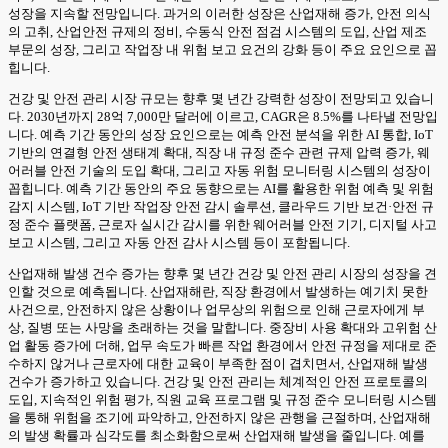
성장을 지속할 전망입니다. 과거의 이러한 성장은 산업재해 증가, 안전 의식
의 고취, 산업안전 규제의 정비, 수동식 안전 점검 시스템의 도입, 산업 제조
부문의 성장, 그리고 작업장 내 위험 보고 요건의 강화 등이 주요 요인으로 꼽
힙니다.
건강 및 안전 관리 시장 규모는 향후 몇 년간 강력한 성장이 전망되고 있습니
다. 2030년까지 28억 7,000만 달러에 이르고, CAGR은 8.5%를 나타낼 전망입
니다. 예측 기간 동안의 성장 요인으로는 예측 안전 분석을 위한 AI 통합, IoT
기반의 연결형 안전 생태계 확대, 직장 내 규정 준수 관련 규제 압력 증가, 웨
어러블 안전 기술의 도입 확대, 그리고 자동 위험 모니터링 시스템의 성장이
꼽힙니다. 예측 기간 동안의 주요 동향으로는 AI를 활용한 위험 예측 및 위험
감지 시스템, IoT 기반 작업장 안전 감시 솔루션, 클라우드 기반 보건·안전 규
정 준수 플랫폼, 근로자 실시간 감시를 위한 웨어러블 안전 기기, 디지털 사고
보고 시스템, 그리고 자동 안전 감사 시스템 등이 포함됩니다.
산업재해 발생 건수 증가는 향후 몇 년간 건강 및 안전 관리 시장의 성장을 견
인할 것으로 예측됩니다. 산업재해란, 직장 환경에서 발생하는 예기치 못한
사건으로, 안전하지 않은 상황이나 업무상의 위험으로 인해 근로자에게 부
상, 질병 또는 사망을 초래하는 것을 말합니다. 중장비 사용 확대와 고위험 산
업 활동 증가에 더해, 업무 속도가 빠른 작업 환경에서 안전 규정을 제대로 준
수하지 않거나 근로자에 대한 교육이 부족한 점이 겹치면서, 산업재해 발생
건수가 증가하고 있습니다. 건강 및 안전 관리는 체계적인 안전 프로토콜의
도입, 지속적인 위험 평가, 직원 교육 프로그램 및 규정 준수 모니터링 시스템
을 통해 위험을 조기에 파악하고, 안전하지 않은 관행을 근절하며, 산업재해
의 발생 확률과 심각도를 최소화함으로써 산업재해 발생을 줄입니다. 예를