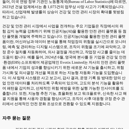
들어, 미국 연방 정부 기관인 노동통계국(Bureau of Labor Statistics)에 따르면,
2023년 건설 업계에서는 총 1,075건의 업무상 사망 사고가 기록되었습니다.
따라서, 산업재해 발생률의 상승이 건강 및 안전 관리 시장의 확대를 뒷받침
하고 있습니다.
건강 및 안전 관리 시장에서 사업을 전개하는 주요 기업들은 직장에서의 위
험 감지 능력을 강화하기 위해 인공지능(AI)을 활용한 안전 관리 플랫폼 등 첨
단 플랫폼 개발에 주력하고 있습니다. 인공지능(AI)을 활용한 안전 관리 플랫
폼이란, 머신러닝과 데이터 분석을 통해 작업장의 위험을 실시간으로 모니터
링, 예측 및 관리하는 디지털 시스템으로, 조직이 위험을 조기에 파악하고, 규
정 준수 절차를 자동화하며, 의사 결정을 개선하고, 작업장 사고를 줄이는 데
도움이 됩니다. 예를 들어, 2024년 6월, 영국에 본사를 둔 기업용 건강 및 안전
·환경(EHS) 소프트웨어 제공업체인 Evotix Limited는 자사의 안전 관리 플랫
폼 내에서 기업의 성과를 향상시키기 위한 새로운 AI 기능을 출시하고, 위험
가시화 및 의사결정 개선을 목표로 하는 지능형 자동화 기능을 도입했습니
다. 이 AI 탑재 시스템은 사고 보고서, 감사 결과, 운영 기록 등 방대한 양의 산
업 안전 데이터를 처리하도록 구축되어 있으며, 고도의 분석 기능을 활용하
여 패턴을 감지하고, 선제적인 위험 예방을 위한 실행 가능한 인사이트를 도
출합니다. 또한, 지능형 추천 기능, 효율화된 보고 워크플로우, 신속한 사고 해
결 지원을 통해 사용자 경험을 향상시키고, 조직이 사후 대응형 규정 준수 관
리에서 선제적인 안전 문화 조성으로 전환할 수 있도록 지원합니다.
자주 묻는 질문