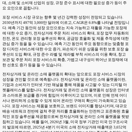
대, 소매 및 소비재 산업의 성장, 규정 준수 표시에 대한 필요성 증가 등이 주
요 요인으로 꼽힙니다.
포장 서비스 시장 규모는 향후 몇 년간 강력한 성장이 전망되고 있습니다.
2030년까지 497억 3,000만 달러에 이르고, CAGR은 6.8%를 나타낼 전망입니
다. 예측 기간 동안의 성장 요인으로는 지속 가능하고 재활용 가능한 포장재
에 대한 수요 증가, 전자상거래 주문 처리 서비스의 확대, 포장 업무 자동화의
진전, 온도 관리형 포장 솔루션의 확대, 공급망 효율화 및 제품 추적성에 대한
관심 증가 등을 들 수 있습니다. 예측 기간 동안의 주요 동향으로는 맞춤형 포
장 디자인 서비스에 대한 수요 증가, 파손되기 쉬운 상품을 위한 보호 포장 솔
루션의 도입 확대, 규정 준수 라벨 및 재라벨 부착 서비스의 이용 확대, 창고
보관 및 주문 처리 포장 서비스의 확충, 가볍고 내구성이 뛰어난 포장재에 대
한 선호도 증가 등을 들 수 있습니다.
전자상거래 및 온라인 소매 플랫폼의 확대는 앞으로도 포장 서비스 시장의
성장을 견인할 것으로 예측됩니다. 전자상거래 및 온라인 소매 플랫폼이란,
기업과 소비자가 인터넷 기반 채널을 통해 제품을 사고팔 수 있는 디지털 마
켓플레이스를 말합니다. 전자상거래 및 온라인 소매 플랫폼의 성장은 인터넷
과 스마트폰 보급률 증가에 힘입어 이루어지고 있으며, 이로 인해 언제 어디
서나 편리하게 쇼핑할 수 있게 되어 온라인 구매의 확산이 가속화되고 있습
니다. 포장 서비스는 제품을 보호하고, 브랜드 이미지를 향상시키며, 대규모
배송 네트워크 전반에 걸쳐 주문 처리를 효율화하는 안전하고 표준화된 효율
적인 포장 솔루션을 제공함으로써 전자상거래 및 온라인 소매 플랫폼을 뒷받
침하고 있습니다. 예를 들어, 2026년 3월, 미국 정부 기관인 미국 인구조사국
의 발표에 따르면, 2025년 4분기 미국의 소매 전자상거래 매출액은 3,652억