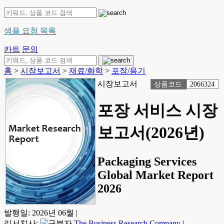
샘플 요청 목록
카트
문의
홈
>
시장보고서
>
재료/화학
>
포장/용기
시장보고서
상품코드
2066324
포장 서비스 시장
보고서(2026년)
Packaging Services
Global Market Report
2026
발행일:
2026년 06월
|
리서치사:
The Business Research Company
|