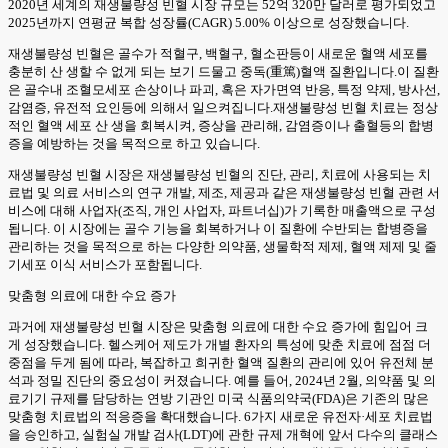
2020년 세계의 재생불량성 빈혈 시장 규모는 52억 320만 달러로 평가되었고
2025년까지 연평균 복합 성장률(CAGR) 5.00% 이상으로 성장했습니다.
재생불량성 빈혈은 골수가 적혈구, 백혈구, 혈소판등이 새로운 혈액 세포를
충분히 산 생할 수 없게 되는 보기 드물고 중독(重篤)혈액 질환입니다.이 질환
은 골수내 조혈모세포 손상이나 파괴, 혹은 자가면역 반응, 특정 약제, 방사선,
감염증, 유전적 요인등에 의해서 일으켜집니다.재생불량성 빈혈 치료는 정상
적인 혈액 세포 산 생을 회복시켜, 증상을 관리해, 감염증이나 출혈등의 합병
증을 예방하는 것을 목적으로 하고 있습니다.
재생불량성 빈혈 시장은 재생불량성 빈혈의 진단, 관리, 치료에 사용되는 치
료법 및 의료 서비스의 연구 개발, 제조, 제공과 같은 재생불량성 빈혈 관련 서
비스에 대해 사업자(조직, 개인 사업자, 파트너십)가 기록한 매출액으로 구성
됩니다. 이 시장에는 골수 기능을 회복하거나 이 질환에 수반되는 합병증을
관리하는 것을 목적으로 하는 다양한 의약품, 생물학적 제제, 혈액 제제 및 줄
기세포 이식 서비스가 포함됩니다.
맞춤형 의료에 대한 수요 증가
과거에 재생불량성 빈혈 시장은 맞춤형 의료에 대한 수요 증가에 힘입어 크
게 성장했습니다. 헬스케어 제도가 개별 환자의 특성에 맞춘 치료에 점점 더
중점을 두게 됨에 따라, 복잡하고 희귀한 혈액 질환의 관리에 있어 유전체 분
석과 정밀 진단의 중요성이 커졌습니다. 예를 들어, 2024년 2월, 의약품 및 의
료기기 규제를 담당하는 연방 기관인 미국 식품의약국(FDA)은 기존의 많은
맞춤형 치료법의 적응증을 확대했습니다. 6가지 새로운 유전자·세포 치료법
을 승인하고, 실험실 개발 검사(LDT)에 관한 규제 개혁에 앞서 다수의 클래스