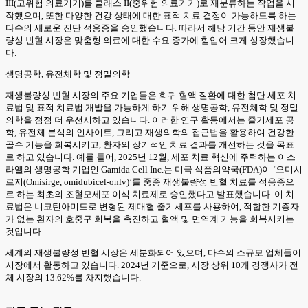
III(고위험 의료기기)를 클래스 II(중위험 의료기기)로 재분류하는 작업을 시
작했으며, 또한 다양한 건강 상태에 대한 표적 치료 결정이 가능하도록 하는
다수의 새로운 진단 적응증을 승인했습니다. 따라서 해당 기간 동안 재생불
량성 빈혈 시장은 맞춤형 의료에 대한 수요 증가에 힘입어 크게 성장했습니
다.
생명공학, 유전체학 및 정밀의학
재생불량성 빈혈 시장의 주요 기업들은 희귀 혈액 질환에 대한 첨단 세포 치
료법 및 표적 치료법 개발을 가능하게 하기 위해 생명공학, 유전체학 및 정밀
의학을 점점 더 우선시하고 있습니다. 이러한 연구 활동에서는 줄기세포 공
학, 유전체 분석의 인사이트, 그리고 재생의학의 접근법을 활용하여 건강한
골수 기능을 회복시키고, 환자의 장기적인 치료 결과를 개선하는 것을 목표
로 하고 있습니다. 예를 들어, 2025년 12월, 세포 치료 혁신에 주력하는 이스
라엘의 생명공학 기업인 Gamida Cell Inc.는 미국 식품의약국(FDA)이 ‘오미시
르지(Omisirge, omidubicel-onlv)’를 중증 재생불량성 빈혈 치료를 적응증으
로 하는 최초의 조혈모세포 이식 치료제로 승인했다고 발표했습니다. 이 치
료법은 니코틴아미드로 변형된 제대혈 줄기세포를 사용하여, 적합한 기증자
가 없는 환자의 호중구 회복을 촉진하고 혈액 및 면역계 기능을 회복시키는
것입니다.
세계의 재생불량성 빈혈 시장은 세분화되어 있으며, 다수의 소규모 업체들이
시장에서 활동하고 있습니다. 2024년 기준으로, 시장 상위 10개 경쟁사가 전
체 시장의 13.62%를 차지했습니다.