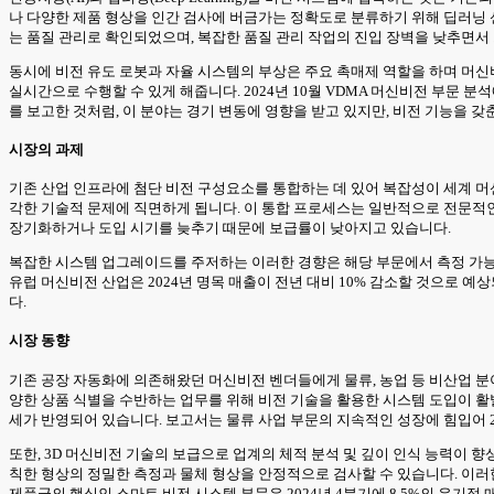
나 다양한 제품 형상을 인간 검사에 버금가는 정확도로 분류하기 위해 딥러닝 신
는 품질 관리로 확인되었으며, 복잡한 품질 관리 작업의 진입 장벽을 낮추면
동시에 비전 유도 로봇과 자율 시스템의 부상은 주요 촉매제 역할을 하며 머신비
실시간으로 수행할 수 있게 해줍니다. 2024년 10월 VDMA 머신비전 부문 분석
를 보고한 것처럼, 이 분야는 경기 변동에 영향을 받고 있지만, 비전 기능을 
시장의 과제
기존 산업 인프라에 첨단 비전 구성요소를 통합하는 데 있어 복잡성이 세계 머
각한 기술적 문제에 직면하게 됩니다. 이 통합 프로세스는 일반적으로 전문적
장기화하거나 도입 시기를 늦추기 때문에 보급률이 낮아지고 있습니다.
복잡한 시스템 업그레이드를 주저하는 이러한 경향은 해당 부문에서 측정 가능한
유럽 머신비전 산업은 2024년 명목 매출이 전년 대비 10% 감소할 것으로 
다.
시장 동향
기존 공장 자동화에 의존해왔던 머신비전 벤더들에게 물류, 농업 등 비산업 분야로
양한 상품 식별을 수반하는 업무를 위해 비전 기술을 활용한 시스템 도입이 활발
세가 반영되어 있습니다. 보고서는 물류 사업 부문의 지속적인 성장에 힘입어 2
또한, 3D 머신비전 기술의 보급으로 업계의 체적 분석 및 깊이 인식 능력이
칙한 형상의 정밀한 측정과 물체 형상을 안정적으로 검사할 수 있습니다. 이러한 
제품군의 핵심인 스마트 비전 시스템 부문은 2024년 4분기에 8.5%의 유기적