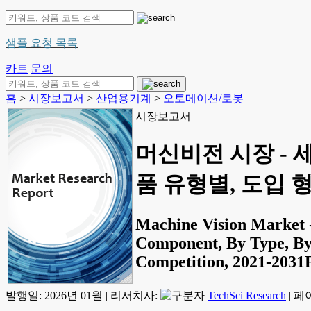
샘플 요청 목록
카트
문의
홈
>
시장보고서
>
산업용기계
>
오토메이션/로봇
시장보고서
머신비전 시장 - 세
품 유형별, 도입 형
Machine Vision Market -
Component, By Type, By 
Competition, 2021-2031
발행일:
2026년 01월
|
리서치사:
TechSci Research
|
페이