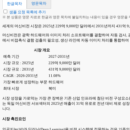
영문목차
한글목차
샘플 요청 목록에 추가
※ 본 상품은 영문 자료로 한글과 영문 목차에 불일치하는 내용이 있을 경우 영문을
세계의 머신비전 시장은 2025년 229억 9,000만 달러에서 2031년까지 431억 
머신비전은 광학 하드웨어와 이미지 처리 소프트웨어를 결합하여 자동 검사, 공
에서 비접촉식 결함 검출의 필요성, 생산 라인에 자동 이미지 처리를 통합하여
시장 개요
예측 기간
2027-2031년
시장 규모 : 2025년
229억 9,000만 달러
시장 규모 : 2031년
431억 9,000만 달러
CAGR : 2026-2031년
11.08%
가장 빠르게 성장하는 부문
하드웨어
최대 시장
북미
시장 성장을 가로막는 가장 큰 장벽은 기존 산업 인프라에 첨단 비전 구성요소를
는 독일 머신비전 서브섹터의 2025년 매출이 31억 유로로 전년 대비 제로
니다.
시장 촉진요인
인공지능(AI)과 딥러닝(Deep Learning)을 비전 시스템에 접목하는 