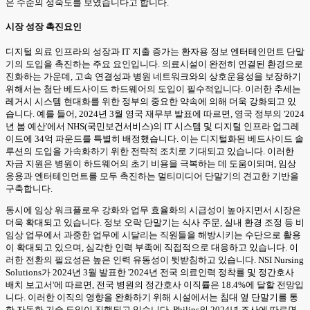
은 수준의 성숙도를 보였습니다고 합니다.
시장 성장 촉진요인
디지털 의료 인프라의 성장과 IT 지출 증가는 환자용 정보 엔터테인먼트 단말
기의 도입을 촉진하는 주요 요인입니다. 의료시설이 완전히 연결된 환경으로
진화하는 가운데, 고속 연결성과 병원 네트워크와의 상호운용성을 보장하기
위해서는 첨단 베드사이드 하드웨어의 도입이 필수적입니다. 이러한 추세는
레거시 시스템 현대화를 위한 정부의 중요한 약속에 의해 더욱 강화되고 있
습니다. 예를 들어, 2024년 3월 영국 재무부 발표에 따르면, 영국 정부의 '2024
년 봄 예산'에서 NHS(국민보건서비스)의 IT 시스템 및 디지털 인프라 업그레
이드에 34억 파운드를 특별히 배정했습니다. 이는 디지털화된 베드사이드 솔
루션의 도입을 가속화하기 위한 전략적 조치로 기대되고 있습니다. 이러한
자금 지원은 병원이 하드웨어의 초기 비용을 극복하는 데 도움이되며, 임상
응용과 엔터테인먼트를 모두 촉진하는 멀티미디어 단말기의 견고한 기반을
구축합니다.
동시에 임상 워크플로우 강화와 업무 효율화의 시급성이 높아지면서 시장은
더욱 확대되고 있습니다. 정보 오락 단말기는 식사 주문, 실내 환경 조정 등 비
임상 업무에서 과중한 업무에 시달리는 직원들을 해방시키는 수단으로 활용
이 확대되고 있으며, 심각한 인력 부족에 직접적으로 대응하고 있습니다. 이
러한 전환의 필요성은 높은 인력 유동성이 뒷받침하고 있습니다. NSI Nursing
Solutions가 2024년 3월 발표한 '2024년 전국 의료인력 정착률 및 정간호사
배치 보고서'에 따르면, 전국 병원의 정간호사 이직률은 18.4%에 달할 전망입
니다. 이러한 이직의 영향을 완화하기 위해 시설에서는 침대 옆 단말기를 통
한 자동화 기술 도입이 진행되고 있습니다. Philips의 2024년 조사에 따르면,