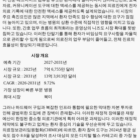
자료, 커뮤니케이션 도구에 대한 액세스를 제공하는 동시에 의료진에게 전자
의료 기록에 대한 안전한 액세스를 제공하도록 설계되었습니다. 이 시장의
주요 촉진요인은 많은 지역에서 환자 만족도 점수 향상에 대한 요구가 점점
더 높아지고 있으며, 이는 병원의 상환 수준에 직접적인 영향을 미치고 있습
니다. 또한, 간호 업무 흐름의 최적화라는 운영상의 니즈도 시장 확대를 뒷받
침하고 있습니다. 이러한 단말기를 통해 환자가 비임상적 요구사항을 자율적
으로 관리할 수 있게 됨으로써 의료진의 업무 부담이 줄어들고, 전체 진료의
효율성이 향상되기 때문입니다.
시장 개요
예측 기간
2027-2031년
시장 규모 : 2025년
7억 6,755만 달러
시장 규모 : 2031년
13억 3,913만 달러
CAGR : 2026-2031년
9.72%
가장 성장이 빠른 부문
병원
최대 시장
북미
그러나 하드웨어 구입과 복잡한 인프라 통합에 필요한 막대한 자본 투자로
인해 광범위한 도입에 큰 장벽이 존재합니다. 이러한 재정적 장애물은 재량
예산이 한정된 중소형 의료기관에게 특히 어려운 과제입니다. 이러한 재정적
제약에도 불구하고 업계는 환자 중심의 기술을 우선순위에 두고 있습니다.
의료정보관리임원협회(CHIME)에 따르면, 환자 참여 도구는 2024년 평균 성
숙도 점수 8.6을 달성하여 조사 대상의 모든 디지털 헬스 카테고리 중 가장 높