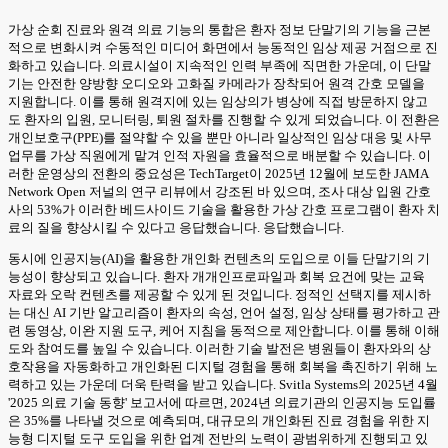
가상 순회 진료와 원격 의료 기능의 통합은 환자 정보 단말기의 기능을 근본
적으로 변화시켜 수동적인 미디어 화면에서 능동적인 임상 제공 거점으로 진
화하고 있습니다. 의료시설이 지속적인 인력 부족에 직면한 가운데, 이 단말
기는 안전한 양방향 오디오와 고화질 카메라가 장착되어 원격 간호 모델을
지원합니다. 이를 통해 원격지에 있는 임상의가 병상에 직접 방문하지 않고
도 환자의 입원, 모니터링, 퇴원 절차를 진행할 수 있게 되었습니다. 이 전환은
개인보호구(PPE)를 절약할 수 있을 뿐만 아니라 일상적인 임상 대응 및 사무
업무를 가상 직원에게 맡겨 인적 자원을 효율적으로 배분할 수 있습니다. 이
러한 운영상의 전환의 중요성은 TechTarget이 2025년 12월에 보도한 JAMA
Network Open 저널의 연구 리뷰에서 강조된 바 있으며, 조사 대상 입원 간호
사의 53%가 이러한 베드사이드 기술을 활용한 가상 간호 프로그램이 환자 치
료의 질을 향상시킬 수 있다고 응답했습니다. 응답했습니다.
동시에 인공지능(AI)을 활용한 개인화 컨텐츠의 도입으로 이들 단말기의 기
능성이 향상되고 있습니다. 환자 개개인프로파일과 회복 요건에 맞는 교육
자료와 오락 컨텐츠를 제공할 수 있게 된 것입니다. 정적인 선택지를 제시하
는 대신 AI 기반 알고리즘이 환자의 속성, 언어 설정, 임상 상태를 평가하고 관
련 동영상, 이완 지원 도구, 케어 지침을 동적으로 제안합니다. 이를 통해 이해
도와 참여도를 높일 수 있습니다. 이러한 기술 발전은 병원들이 환자와의 상
호작용을 자동화하고 개인화된 디지털 경험을 통해 회복을 촉진하기 위해 노
력하고 있는 가운데 더욱 탄력을 받고 있습니다. Svitla Systems의 2025년 4월
'2025 의료 기술 동향' 보고서에 따르면, 2024년 의료기관의 인공지능 도입률
은 35%를 나타낼 것으로 예측되며, 대규모의 개인화된 진료 경험을 위한 지
능형 디지털 도구 도입을 위한 업계 전반의 노력이 광범위하게 진행되고 있