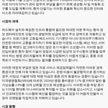
의료 리더의 92%가 관리 업무의 부담을 줄이기 위해 생성형 AI 및 자동화 도
구를 도입할 계획이며, 환자 단말기는 이러한 효율화 혁신의 중요한 인터페
이스로 자리매김하고 있습니다.
시장의 과제
하드웨어 설치와 복잡한 인프라 통합에 필요한 막대한 자본 투자는 환자 정
보 엔터테인먼트 단말기의 광범위한 보급에 있어 주요 장벽으로 작용하고 있
습니다. 의료기관은 고화질 베드사이드 기기뿐만 아니라 전자의무기록과의
안전한 데이터 교환을 유지하기 위해 필요한 마운팅 시스템, 배선 개선, 서버
통합 등 백엔드 업그레이드에도 많은 초기 비용이 소요됩니다. 이러한 높은
진입비용은 환자 참여 기술의 장점과 시급한 임상적 요구사항의 균형을 맞추
어야 하는 병원 관리자들에게 투자를 정당화하기 어렵게 만들고, 종종 프로
젝트가 지연되거나 중단되는 결과를 초래하기도 합니다.
이러한 재정적 부담은 많은 의료 서비스 제공업체들이 직면한 어려운 경제
환경으로 인해 더욱 악화되고 있습니다. 운영 비용이 불균형적으로 증가하는
경우, 비임상 기술에 대한 재량 자금은 종종 먼저 동결되는 경향이 있습니다.
미국병원협회(AHA)에 따르면, 2024년 병원 총비용은 5.1% 증가하여 일반 물
가상승률 2.9%를 크게 상회할 것으로 예상했습니다. 이러한 비용 부담 증가
는 디지털 현대화 이니셔티브에 투자할 수 있는 자본을 감소시키고, 시설에
서 인포테인먼트 시스템에 예산을 할당하는 것을 점점 더 어렵게 만들어 시
장의 모멘텀을 직접적으로 저해하고 있습니다.
시장 동향