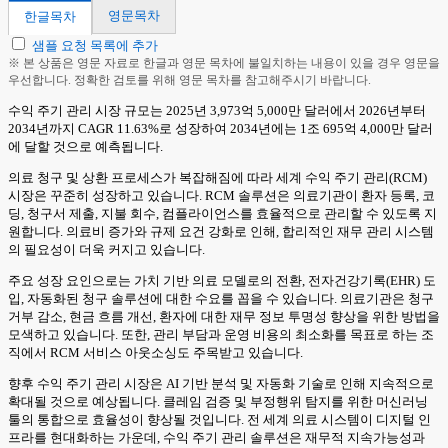
영문목차
한글목차
샘플 요청 목록에 추가
※ 본 상품은 영문 자료로 한글과 영문 목차에 불일치하는 내용이 있을 경우 영문을
우선합니다. 정확한 검토를 위해 영문 목차를 참고해주시기 바랍니다.
수익 주기 관리 시장 규모는 2025년 3,973억 5,000만 달러에서 2026년부터
2034년까지 CAGR 11.63%로 성장하여 2034년에는 1조 695억 4,000만 달러
에 달할 것으로 예측됩니다.
의료 청구 및 상환 프로세스가 복잡해짐에 따라 세계 수익 주기 관리(RCM)
시장은 꾸준히 성장하고 있습니다. RCM 솔루션은 의료기관이 환자 등록, 코
딩, 청구서 제출, 지불 회수, 컴플라이언스를 효율적으로 관리할 수 있도록 지
원합니다. 의료비 증가와 규제 요건 강화로 인해, 합리적인 재무 관리 시스템
의 필요성이 더욱 커지고 있습니다.
주요 성장 요인으로는 가치 기반 의료 모델로의 전환, 전자건강기록(EHR) 도
입, 자동화된 청구 솔루션에 대한 수요를 꼽을 수 있습니다. 의료기관은 청구
거부 감소, 현금 흐름 개선, 환자에 대한 재무 정보 투명성 향상을 위한 방법을
모색하고 있습니다. 또한, 관리 부담과 운영 비용의 최소화를 목표로 하는 조
직에서 RCM 서비스 아웃소싱도 주목받고 있습니다.
향후 수익 주기 관리 시장은 AI 기반 분석 및 자동화 기술로 인해 지속적으로
확대될 것으로 예상됩니다. 클레임 검증 및 부정행위 탐지를 위한 머신러닝
툴의 통합으로 효율성이 향상될 것입니다. 전 세계 의료 시스템이 디지털 인
프라를 현대화하는 가운데, 수익 주기 관리 솔루션은 재무적 지속가능성과