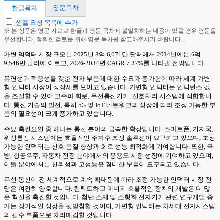
영문목차
한글목차
샘플 요청 목록에 추가
※ 본 상품은 영문 자료로 한글과 영문 목차에 불일치하는 내용이 있을 경우 영문을
우선합니다. 정확한 검토를 위해 영문 목차를 참고해주시기 바랍니다.
가변 익덕터 시장 규모는 2025년 3억 6,671만 달러에서 2034년에는 6억
9,546만 달러에 이르고, 2026-2034년 CAGR 7.37%를 나타낼 전망입니다.
유연성과 적응성을 갖춘 전자 부품에 대한 수요가 증가함에 따라 세계 가변
형 인덕터 시장이 성장세를 보이고 있습니다. 가변형 인덕터는 인덕턴스 값
을 조절할 수 있어 고주파 회로, 무선통신기기, 신호처리 시스템에 적합합니
다. 통신 기술의 발전, 특히 5G 및 IoT 네트워크의 성장에 따라 조정 가능한 부
품의 필요성이 크게 증가하고 있습니다.
주요 촉진요인 중 하나는 통신 분야의 급속한 확장입니다. 스마트폰, 기지국,
위성통신 시스템에는 효율적인 주파수 조정 솔루션이 요구되고 있으며, 조정
가능한 인덕터는 신호 품질 향상과 회로 성능 최적화에 기여합니다. 또한, 국
방, 항공우주, 자동차 전장 분야에서의 응용도 시장 성장에 기여하고 있으며,
이들 분야에서는 신뢰성과 고성능을 겸비한 부품이 요구되고 있습니다.
무선 통신이 전 세계적으로 계속 확대됨에 따라 조정 가능한 인덕터 시장 전
망은 여전히 양호합니다. 컴팩트하고 에너지 효율적인 장치의 개발은 더 많
은 혁신을 촉진할 것입니다. 첨단 소재 및 소형화 전자기기 관련 연구개발 증
가는 장기적인 성장을 뒷받침할 것이며, 가변형 인덕터는 차세대 전자시스템
의 필수 부품으로 자리매김할 것입니다.