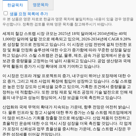
영문목차
한글목차
샘플 요청 목록에 추가
※ 본 상품은 영문 자료로 한글과 영문 목차에 불일치하는 내용이 있을 경우 영문을
우선합니다. 정확한 검토를 위해 영문 목차를 참고해주시기 바랍니다.
세계의 철강 스트랩 시장 규모는 2025년 18억 달러에서 2034년에는 40억
1,000만 달러에 달할 것으로 예측되고 있으며, 2026-2034년에 CAGR 9.28%
로 성장할 것으로 전망되고 있습니다. 이 시장은 산업 전반에 걸쳐 안전한 포
장 및 화물 안정화 솔루션에 대한 수요가 증가함에 따라 꾸준한 성장을 달성
하고 있습니다. 스틸 스트랩은 건설, 물류, 제조, 금속 가공 업계에서 운송 및
보관 중 중량물을 고정하는 데 널리 사용되고 있습니다. 공업 생산량과 국제
무역 활동의 증가가 시장 확대에 크게 기여하고 있습니다.
이 시장은 인프라 개발 프로젝트의 증가, 내구성이 뛰어난 포장재에 대한 수
요 증가, 그리고 제조 사업의 확장에 힘입어 성장하고 있습니다. 스틸 스트랩
은 높은 인장 강도와 신뢰성을 갖추고 있으며, 가혹한 조건에서 중량물을 고
정하는 데 적합합니다. 또한 코팅 재료 및 제조 공정의 기술 발전으로 인해 제
품의 내구성과 성능이 향상되어, 시장 보급을 더욱 촉진하고 있습니다.
산업화와 국제 무역의 확대가 지속되는 가운데, 향후 전망은 여전히 밝습니
다. 물류 인프라 및 창고 시설에 대한 투자 증가는 스틸 스트랩 제조업체에게
더 많은 비즈니스 기회를 창출할 것으로 예상됩니다. 산업 제품의 안전하고
효율적인 운송에 대한 수요 역시 시장 성장을 더욱 촉진할 것입니다. 각 업계
가 포장의 신뢰성과 업무 효율성을 중시하는 가운데, 스틸 스트랩 시장은 꾸
준한 성장세를 이어갈 전망입니다.