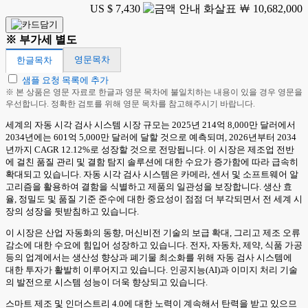
US $ 7,430
￦ 10,682,000
※ 부가세 별도
영문목차
한글목차
샘플 요청 목록에 추가
※ 본 상품은 영문 자료로 한글과 영문 목차에 불일치하는 내용이 있을 경우 영문을
우선합니다. 정확한 검토를 위해 영문 목차를 참고해주시기 바랍니다.
세계의 자동 시각 검사 시스템 시장 규모는 2025년 214억 8,000만 달러에서
2034년에는 601억 5,000만 달러에 달할 것으로 예측되며, 2026년부터 2034
년까지 CAGR 12.12%로 성장할 것으로 전망됩니다. 이 시장은 제조업 전반
에 걸친 품질 관리 및 결함 탐지 솔루션에 대한 수요가 증가함에 따라 급속히
확대되고 있습니다. 자동 시각 검사 시스템은 카메라, 센서 및 소프트웨어 알
고리즘을 활용하여 결함을 식별하고 제품의 일관성을 보장합니다. 생산 효
율, 정밀도 및 품질 기준 준수에 대한 중요성이 점점 더 부각되면서 전 세계 시
장의 성장을 뒷받침하고 있습니다.
이 시장은 산업 자동화의 동향, 머신비전 기술의 보급 확대, 그리고 제조 오류
감소에 대한 수요에 힘입어 성장하고 있습니다. 전자, 자동차, 제약, 식품 가공
등의 업계에서는 생산성 향상과 폐기물 최소화를 위해 자동 검사 시스템에
대한 투자가 활발히 이루어지고 있습니다. 인공지능(AI)과 이미지 처리 기술
의 발전으로 시스템 성능이 더욱 향상되고 있습니다.
스마트 제조 및 인더스트리 4.0에 대한 노력이 계속해서 탄력을 받고 있으므