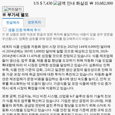
US $ 7,430
￦ 10,682,000
※ 부가세 별도
영문목차
한글목차
샘플 요청 목록에 추가
※ 본 상품은 영문 자료로 한글과 영문 목차에 불일치하는 내용이 있을 경우 영문을
우선합니다. 정확한 검토를 위해 영문 목차를 참고해주시기 바랍니다.
세계의 식품 산업용 자동화 장비 시장 규모는 2025년 144억 6,000만 달러에
서 2034년에는 383억 1,000만 달러에 달할 것으로 예상되고 있으며, 2026-
2034년에 CAGR 11.43%로 성장할 것으로 전망되고 있습니다. 식품 제조업체
들이 생산성, 업무 효율, 제품 품질 향상을 도모하기 위해 자동화 기술 도입을
확대함에 따라 이 시장은 강력한 성장을 달성하고 있습니다. 심화되는 인력
부족, 식품 안전 기준의 강화, 그리고 일관된 생산 공정의 필요성으로 인해 자
동 가공·포장·자재 취급 장비에 대한 투자가 촉진되고 있습니다. 자동화 솔루
션은 제조업체가 운영 비용을 절감하는 동시에 생산 속도를 높이고, 인적 오
류를 최소화하는 데 도움이 됩니다. 가공식품 및 포장 식품에 대한 수요 증가
역시 세계 시장의 확장을 더욱 지원하고 있습니다.
로봇 공학, 인공지능, 머신 비전 시스템, 산업용 IoT 솔루션 등의 기술적 진보
가 식품 제조 업무를 혁신하고 있습니다. 기업은 생산 공정의 모니터링, 자원
활용의 최적화, 공급망 전반에 걸친 추적성 향상을 도모하기 위해 스마트 자
동화 시스템을 도입하고 있습니다. 식품 안전 및 위생 기준에 관한 규제 요건
의 강화 또한 첨단 자동화 설비의 도입을 촉진하고 있습니다. 이러한 요인들