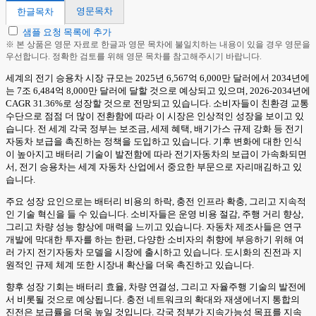
영문목차
한글목차
샘플 요청 목록에 추가
※ 본 상품은 영문 자료로 한글과 영문 목차에 불일치하는 내용이 있을 경우 영문을
우선합니다. 정확한 검토를 위해 영문 목차를 참고해주시기 바랍니다.
세계의 전기 승용차 시장 규모는 2025년 6,567억 6,000만 달러에서 2034년에
는 7조 6,484억 8,000만 달러에 달할 것으로 예상되고 있으며, 2026-2034년에
CAGR 31.36%로 성장할 것으로 전망되고 있습니다. 소비자들이 친환경 교통
수단으로 점점 더 많이 전환함에 따라 이 시장은 인상적인 성장을 보이고 있
습니다. 전 세계 각국 정부는 보조금, 세제 혜택, 배기가스 규제 강화 등 전기
자동차 보급을 촉진하는 정책을 도입하고 있습니다. 기후 변화에 대한 인식
이 높아지고 배터리 기술이 발전함에 따라 전기자동차의 보급이 가속화되면
서, 전기 승용차는 세계 자동차 산업에서 중요한 부문으로 자리매김하고 있
습니다.
주요 성장 요인으로는 배터리 비용의 하락, 충전 인프라 확충, 그리고 지속적
인 기술 혁신을 들 수 있습니다. 소비자들은 운영 비용 절감, 주행 거리 향상,
그리고 차량 성능 향상에 매력을 느끼고 있습니다. 자동차 제조사들은 연구
개발에 막대한 투자를 하는 한편, 다양한 소비자의 취향에 부응하기 위해 여
러 가지 전기자동차 모델을 시장에 출시하고 있습니다. 도시화의 진전과 지
원적인 규제 체계 또한 시장내 확산을 더욱 촉진하고 있습니다.
향후 성장 기회는 배터리 효율, 차량 연결성, 그리고 자율주행 기술의 발전에
서 비롯될 것으로 예상됩니다. 충전 네트워크의 확대와 재생에너지 통합의
진전은 보급률을 더욱 높일 것입니다. 각국 정부가 지속가능성 목표를 지속