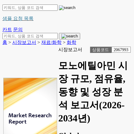
샘플 요청 목록
카트
문의
홈
>
시장보고서
>
재료/화학
>
화학
시장보고서
상품코드
2067993
모노에틸아민 시
장 규모, 점유율,
동향 및 성장 분
석 보고서(2026-
2034년)