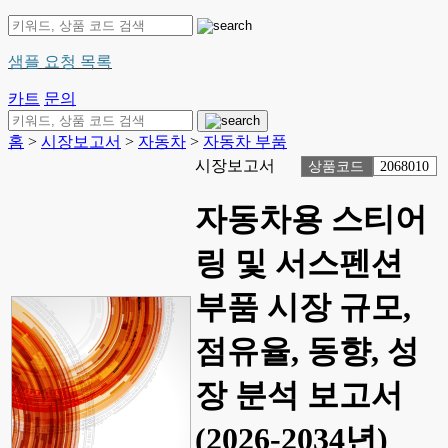
샘플 요청 목록
카트
문의
홈
>
시장보고서
>
자동차
>
자동차 부품
시장보고서
상품코드
2068010
자동차용 스티어
링 및 서스펜션
부품 시장 규모,
점유율, 동향, 성
장 분석 보고서
(2026-2034년)