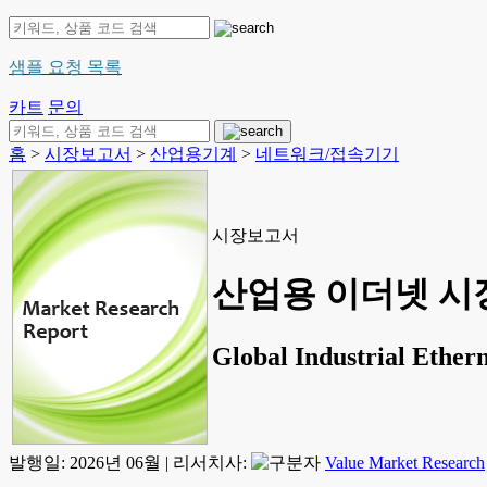
샘플 요청 목록
카트
문의
홈
>
시장보고서
>
산업용기계
>
네트워크/접속기기
시장보고서
산업용 이더넷 시장 
Global Industrial Ether
발행일:
2026년 06월
|
리서치사:
Value Market Research