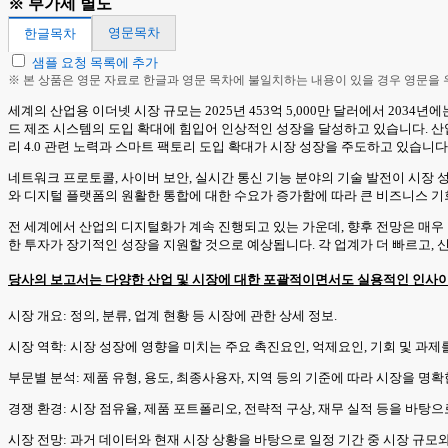
※ 부가세 별도
영문목차
한글목차
샘플 요청 목록에 추가
※ 본 상품은 영문 자료로 한글과 영문 목차에 불일치하는 내용이 있을 경우 영문을
세계의 산업용 이더넷 시장 규모는 2025년 453억 5,000만 달러에서 2034년에
드 제조 시스템의 도입 확대에 힘입어 인상적인 성장을 달성하고 있습니다. 산업
리 4.0 관련 노력과 스마트 팩토리 도입 확대가 시장 성장을 주도하고 있습니다
네트워크 프로토콜, 사이버 보안, 실시간 통신 기능 분야의 기술 발전이 시장
와 디지털 플랫폼의 원활한 통합에 대한 수요가 증가함에 따라 큰 비즈니스 기
전 세계에서 산업의 디지털화가 계속 진행되고 있는 가운데, 향후 전망은 매우 밝습
한 투자가 장기적인 성장을 지원할 것으로 예상됩니다. 각 업계가 더 빠르고,
당사의 보고서는 다양한 산업 및 시장에 대한 포괄적이면서도 실용적인 인사이
시장 개요: 정의, 분류, 업계 현황 등 시장에 관한 상세 정보.
시장 역학: 시장 성장에 영향을 미치는 주요 촉진요인, 억제요인, 기회 및 과제
부문별 분석: 제품 유형, 용도, 최종사용자, 지역 등의 기준에 따라 시장을 명
경쟁 환경: 시장 점유율, 제품 포트폴리오, 전략적 구상, 재무 실적 등을 바
시장 전망: 과거 데이터와 현재 시장 상황을 바탕으로 일정 기간 중 시장 규