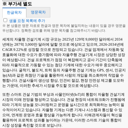
※ 부가세 별도
영문목차
한글목차
샘플 요청 목록에 추가
※ 본 상품은 영문 자료로 한글과 영문 목차에 불일치하는 내용이 있을 경우 영문을
우선합니다. 정확한 검토를 위해 영문 목차를 참고해주시기 바랍니다.
세계의 자율형 건설기계 시장 규모는 2025년 129억 9,000만 달러에서 2034
년에는 287억 3,000만 달러에 달할 것으로 예상되고 있으며, 2026-2034년에
CAGR 9.22%로 성장할 것으로 전망되고 있습니다. 건설 업계에서 자동화 및
효율화에 대한 수요가 증가함에 따라 자율주행 건설기계 시장은 상당한 성장
이 예상됩니다. 건설 프로젝트가 점점 더 복잡해지고 공사 기간이 단축됨에
따라 자율적으로 가동할 수 있는 첨단 기계에 대한 수요가 매우 중요해지고
있습니다. 굴착기, 불도저, 트럭 등의 자율주행 건설 기계는 GPS, 센서, 인공지
능(AI)과 같은 최첨단 기술을 활용하여 사람의 개입을 최소화하며 작업을 수
행합니다. 건설사들이 생산성 향상, 인건비 절감, 현장 안전성 제고를 도모하
는 가운데, 이러한 추세가 시장을 주도할 것으로 예상됩니다.
또한 스마트 건설 기법의 부상과 사물인터넷(IoT)의 통합이 자율형 건설기계
시장의 미래 전망을 형성하고 있습니다. 건설 현장의 네트워크화가 진행됨에
따라 기계의 성능을 모니터링하고 운영을 실시간으로 최적화하는 능력이 필
수적이어지고 있습니다. 자율형 기계는 다른 기계나 시스템과 통신할 수 있
으며, 연계된 운영과 효율 향상을 가능하게 합니다. 이해관계자들이 혁신을
활용하여 프로젝트 성과를 높이려는 가운데, 이러한 스마트 기술의 통합이
시장 성장을 촉진할 것으로 보입니다.