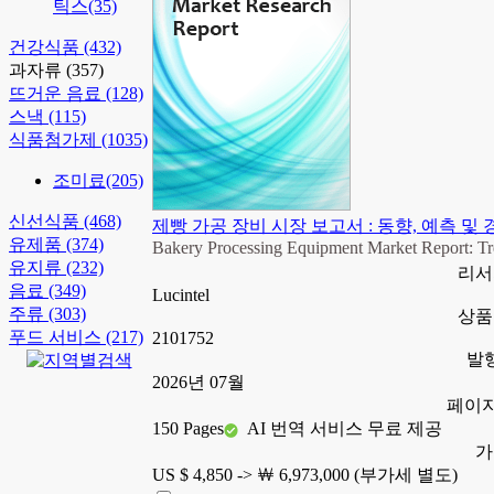
틱스
(35)
건강식품
(432)
과자류
(357)
뜨거운 음료
(128)
스낵
(115)
식품첨가제
(1035)
조미료
(205)
신선식품
(468)
제빵 가공 장비 시장 보고서 : 동향, 예측 및 경
유제품
(374)
Bakery Processing Equipment Market Report: Tre
유지류
(232)
리서
음료
(349)
Lucintel
주류
(303)
상품
푸드 서비스
(217)
2101752
발
2026년 07월
페이지
150 Pages
AI 번역 서비스 무료 제공
가
US $ 4,850 ->
￦ 6,973,000 (부가세 별도)