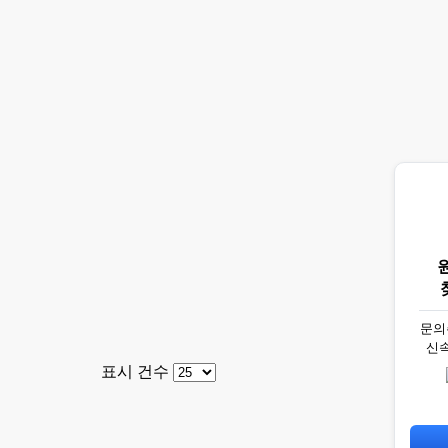
문의
신
표시 건수