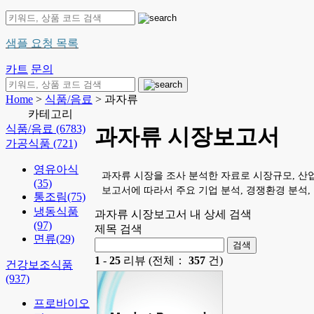
샘플 요청 목록
카트
문의
Home
>
식품/음료
> 과자류
카테고리
식품/음료
(6783)
과자류 시장보고서
가공식품
(721)
영유아식
과자류 시장을 조사 분석한 자료로 시장규모, 산
(35)
보고서에 따라서 주요 기업 분석, 경쟁환경 분석,
통조림
(75)
냉동식품
과자류 시장보고서 내 상세 검색
(97)
제목 검색
면류
(29)
1
-
25
리뷰 (전체：
357
건)
건강보조식품
(937)
프로바이오