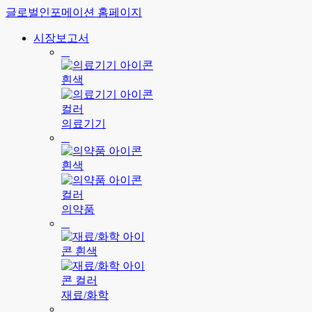
글로벌인포메이션 홈페이지
시장보고서
의료기기
의약품
재료/화학