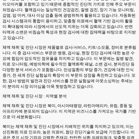
이오마커를 포함하고 있기 때문에 종합적인 진단적 가치로 인해 주요 부문이
되었습니다. 혈액검사는 일상적인 건강검진, 질병 검진, 장기 기능 모니터링,
감염, 암 마커, 대사 이상 검출 등에 광범위하게 활용되고 있습니다. 자동화된
검사 시스템과의 통합이 용이하고, 맞춤형 의료에서 혈액 기반 검사의 활용
이 확대됨에 따라 시장에서의 선도적 지위는 더욱 강화되고 있습니다. 반면
타액과 소변은 비침습적 특성과 현장 검사에 대한 잠재력을 바탕으로 지지받
고 있습니다.
체액 채취 및 진단 시장은 제품별로 검사/서비스, 키트/소모품, 장비로 분류됩
니다. 이 중 검사/서비스 부문은 병원, 검사실, 현장 진단 검사에 대한 높은 수
요에 힘입어 압도적인 점유율을 차지하고 있습니다. 이 부문에는 질병 발견,
치료 모니터링, 예방의학에 필수적인 혈액화학 패널, 소변 검사, 분자진단 등
다양한 분석 서비스가 포함됩니다. 만성질환의 부담 증가, 건강에 대한 인식
증가, 전 세계 진단 실험실의 확장이 이 부문의 성장을 촉진하고 있습니다. 또
한, 검사 방법의 발전과 진단 서비스를 전문 실험실에 아웃소싱하는 추세는
이 분야의 시장 리더십을 더욱 뒷받침하고 있습니다.
체액 채취 및 진단 시장 : 지역별 분석
체액 채취 및 진단 시장은 북미, 아시아태평양, 라틴아메리카, 유럽, 중동 및
아프리카에 분포되어 있습니다. 이 지역은 비즈니스를 가져오는 국가를 기반
으로 더 세분화됩니다.
북미는 체액 채취 및 진단 시장에서 지배적인 위치를 차지하고 있으며, 이는
선진화된 의료 인프라, 높은 의료비, 첨단 진단기술의 보급에 기인합니다. 미
국은 주요 시장 기업의 강력한 존재감, 탄탄한 상환 프레임워크, 맞춤형 의료