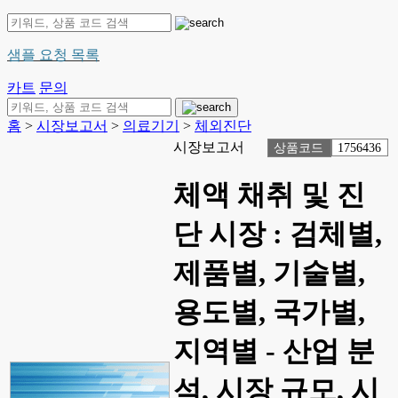
샘플 요청 목록
카트
문의
홈
>
시장보고서
>
의료기기
>
체외진단
시장보고서
상품코드
1756436
체액 채취 및 진
단 시장 : 검체별,
제품별, 기술별,
용도별, 국가별,
지역별 - 산업 분
석, 시장 규모, 시