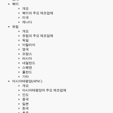
북미
개요
북미의 주요 제조업체
미국
캐나다
유럽
개요
유럽의 주요 제조업체
독일
이탈리아
영국
프랑스
러시아
네덜란드
스웨덴
폴란드
기타
아시아태평양(APAC)
개요
아시아태평양의 주요 제조업체
인도
중국
일본
한국
호주