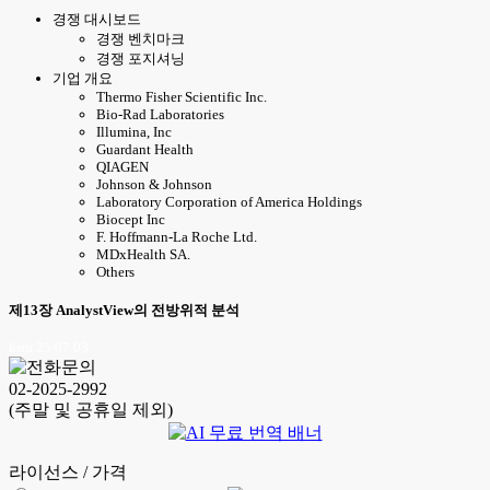
경쟁 대시보드
경쟁 벤치마크
경쟁 포지셔닝
기업 개요
Thermo Fisher Scientific Inc.
Bio-Rad Laboratories
Illumina, Inc
Guardant Health
QIAGEN
Johnson & Johnson
Laboratory Corporation of America Holdings
Biocept Inc
F. Hoffmann-La Roche Ltd.
MDxHealth SA.
Others
제13장 AnalystView의 전방위적 분석
ksm 25.07.03
02-2025-2992
(주말 및 공휴일 제외)
라이선스 / 가격