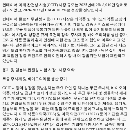
컨테이너·마개 완전성 시험(CCIT) 시장 규모는 2025년에 2억 8,010만 달러로
평가되었고, 2026-2033년 CAGR 10.2%로 성장할 전망입니다.
컨테이너·클로저 무결성 시험(CCIT) 시장은 의약품 및 바이오의약품 포장의
무결성을 검증하는 데 사용되는 장비, 시험 기술 및 검증 서비스로 구성되어
있으며, 무균 제품이 유통기한 동안 누출이나 오염 없이 유지되도록 보장합
니다. 이 시장의 성장은 규제 요건의 강화, 주사제 및 바이오의약품 생산 증가,
그리고 제품 품질과 환자 안전에 대한 관심 고조 등에 힘입어 이루어지고 있
습니다. 결정론적이고 비파괴적인 시험 기법, 자동화, 그리고 첨단 검사 시스
템의 도입 확대가 수요를 더욱 가속화하고 있습니다. 그러나 높은 설비 비용
과 복잡한 검증 요건으로 인해 여전히 시장 내 더 광범위한 보급이 제한되고
있습니다.
용기 및 밀봉부 완전성 시험 시장 - 시장 역학
무균 주사제 및 바이오의약품 생산 증가
CCIT 시장의 성장을 뒷받침하는 주요 요인 중 하나는 무균 주사제, 바이오의
약품, 백신 및 첨단 치료제의 생산 증가입니다. 무균 주사제 및 생물학적 제제
의 추가 개발에 따라, 제약 기업들은 제품의 무균성을 유지하고 미생물 및 습
기의 혼입을 방지하기 위해, 제품 수명 주기의 각 단계에 걸쳐 제품의 용기 및
밀봉부의 무결성을 확보하는 데 점점 더 주의를 기울이고 세심하게 노력하고
있습니다. 미국 식품의약국(FDA) 및 미국 약전(USP<1207>) 등의 기관은 무균
제품의 용기 및 밀봉부 완전성 시험에 관한 규제 요건을 정하고 있습니다. 그
결과, CCIT(용기·밀폐성 시험)의 결정론적 기법에 대한 시장이 급속히 확대
되고 있습니다. 현재 전 세계 기업들은 80개 이상의 CCIT 브랜드와 40유형 이