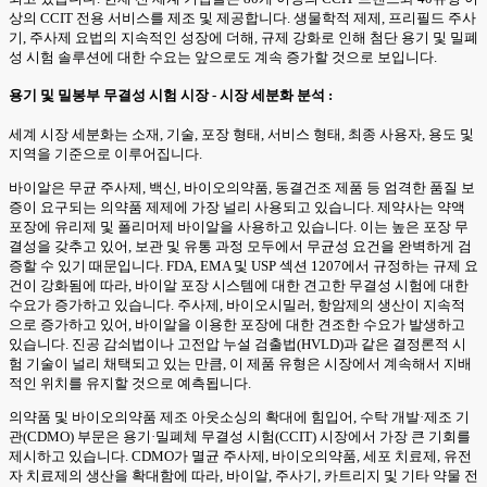
상의 CCIT 전용 서비스를 제조 및 제공합니다. 생물학적 제제, 프리필드 주사
기, 주사제 요법의 지속적인 성장에 더해, 규제 강화로 인해 첨단 용기 및 밀폐
성 시험 솔루션에 대한 수요는 앞으로도 계속 증가할 것으로 보입니다.
용기 및 밀봉부 무결성 시험 시장 - 시장 세분화 분석 :
세계 시장 세분화는 소재, 기술, 포장 형태, 서비스 형태, 최종 사용자, 용도 및
지역을 기준으로 이루어집니다.
바이알은 무균 주사제, 백신, 바이오의약품, 동결건조 제품 등 엄격한 품질 보
증이 요구되는 의약품 제제에 가장 널리 사용되고 있습니다. 제약사는 약액
포장에 유리제 및 폴리머제 바이알을 사용하고 있습니다. 이는 높은 포장 무
결성을 갖추고 있어, 보관 및 유통 과정 모두에서 무균성 요건을 완벽하게 검
증할 수 있기 때문입니다. FDA, EMA 및 USP 섹션 1207에서 규정하는 규제 요
건이 강화됨에 따라, 바이알 포장 시스템에 대한 견고한 무결성 시험에 대한
수요가 증가하고 있습니다. 주사제, 바이오시밀러, 항암제의 생산이 지속적
으로 증가하고 있어, 바이알을 이용한 포장에 대한 견조한 수요가 발생하고
있습니다. 진공 감쇠법이나 고전압 누설 검출법(HVLD)과 같은 결정론적 시
험 기술이 널리 채택되고 있는 만큼, 이 제품 유형은 시장에서 계속해서 지배
적인 위치를 유지할 것으로 예측됩니다.
의약품 및 바이오의약품 제조 아웃소싱의 확대에 힘입어, 수탁 개발·제조 기
관(CDMO) 부문은 용기·밀폐체 무결성 시험(CCIT) 시장에서 가장 큰 기회를
제시하고 있습니다. CDMO가 멸균 주사제, 바이오의약품, 세포 치료제, 유전
자 치료제의 생산을 확대함에 따라, 바이알, 주사기, 카트리지 및 기타 약물 전