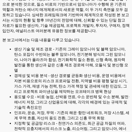
으로 분석한 것으로, 질소 비료의 기반으로서 암모니아가 수행해 온 기존의
역할과 저탄소 에너지 매개체로서의 새로운 역할, 이 두 가지 측면을 모두 검
토하고 있습니다. 상세한 프레임워크에 기반하여 체계적으로 작성된 본 보고
서는 시장의 현황 및 향후 10년간의 전망에 대해, 신뢰할 수 있는 단일 참고
자료가 필요한 생산자, 기술 제공업체, 프로젝트 개발자, 투자자, 구매자, 정책
입안자, 애널리스트 여러분께 유용한 정보를 제공합니다.
본 보고서에서는 다음 내용을 다루고 있습니다.
생산 기술 및 제조 경로 - 기존의 그레이 암모니아 및 블랙 암모니아,
탄소 포집이 수반되는 블루 암모니아, 전기분해 방식의 그린 암모니
아, 나아가 플라즈마 합성, 전기화학적 질소 환원, 신형 촉매, 원자력
발전을 통한 생산과 같은 신흥 제조 경로에 더해, 모듈식 및 분산형 모
델
경제성 및 비용 분석 - 생산 경로별 균등화 생산 비용, 운영 비용에서
자본 비용으로의 리스크 프로파일 전환, 지역별 비용 평형 달성 시기,
가스 가격, 재생 가능 전력, 탄소 가격 책정 및 관세에 대한 민감도, 그
리고 프로젝트 파이낸싱을 제약하는 오프테이크 병목 현상
용도별 수요 - 비료·농업, 선박용 연료, 수소 운반체 및 수소 분해, 발전·
에너지 저장, 그리고 산업용도에 대해, 각각의 배경에 있는 규제적 및
기술적 촉진요인
인프라, 운송, 저장, 무역 - 기존의 해운·항만 네트워크, 저장 시스템, 세
계 무역 흐름, 자산의 용도 전환, 그리고 신흥 무역 회랑.
지정학 및 공급망 리스크 - 천연가스 의존도, 최근 공급 차질의 여파,
전략적 요충지에서의 리스크 노출, 리쇼어링, 그리고 암모니아, 에너