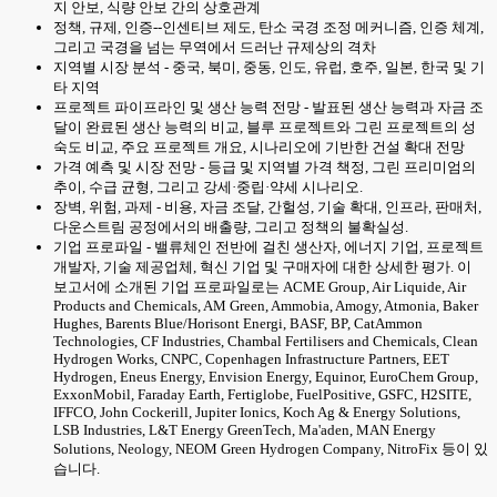
지 안보, 식량 안보 간의 상호관계
정책, 규제, 인증--인센티브 제도, 탄소 국경 조정 메커니즘, 인증 체계,
그리고 국경을 넘는 무역에서 드러난 규제상의 격차
지역별 시장 분석 - 중국, 북미, 중동, 인도, 유럽, 호주, 일본, 한국 및 기
타 지역
프로젝트 파이프라인 및 생산 능력 전망 - 발표된 생산 능력과 자금 조
달이 완료된 생산 능력의 비교, 블루 프로젝트와 그린 프로젝트의 성
숙도 비교, 주요 프로젝트 개요, 시나리오에 기반한 건설 확대 전망
가격 예측 및 시장 전망 - 등급 및 지역별 가격 책정, 그린 프리미엄의
추이, 수급 균형, 그리고 강세·중립·약세 시나리오.
장벽, 위험, 과제 - 비용, 자금 조달, 간헐성, 기술 확대, 인프라, 판매처,
다운스트림 공정에서의 배출량, 그리고 정책의 불확실성.
기업 프로파일 - 밸류체인 전반에 걸친 생산자, 에너지 기업, 프로젝트
개발자, 기술 제공업체, 혁신 기업 및 구매자에 대한 상세한 평가. 이
보고서에 소개된 기업 프로파일로는 ACME Group, Air Liquide, Air
Products and Chemicals, AM Green, Ammobia, Amogy, Atmonia, Baker
Hughes, Barents Blue/Horisont Energi, BASF, BP, CatAmmon
Technologies, CF Industries, Chambal Fertilisers and Chemicals, Clean
Hydrogen Works, CNPC, Copenhagen Infrastructure Partners, EET
Hydrogen, Eneus Energy, Envision Energy, Equinor, EuroChem Group,
ExxonMobil, Faraday Earth, Fertiglobe, FuelPositive, GSFC, H2SITE,
IFFCO, John Cockerill, Jupiter Ionics, Koch Ag & Energy Solutions,
LSB Industries, L&T Energy GreenTech, Ma'aden, MAN Energy
Solutions, Neology, NEOM Green Hydrogen Company, NitroFix 등이 있
습니다.