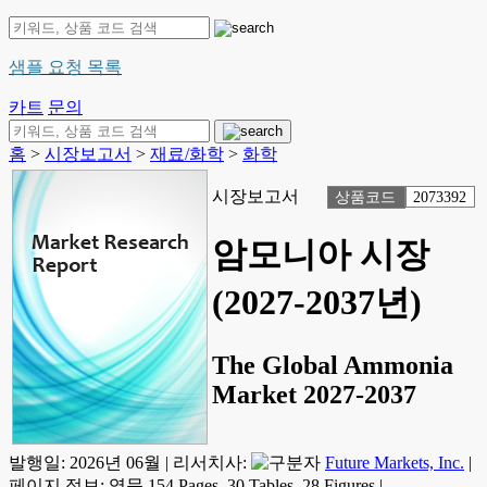
샘플 요청 목록
카트
문의
홈
>
시장보고서
>
재료/화학
>
화학
시장보고서
상품코드
2073392
암모니아 시장
(2027-2037년)
The Global Ammonia
Market 2027-2037
발행일:
2026년 06월
|
리서치사:
Future Markets, Inc.
|
페이지 정보: 영문 154 Pages, 30 Tables, 28 Figures
|