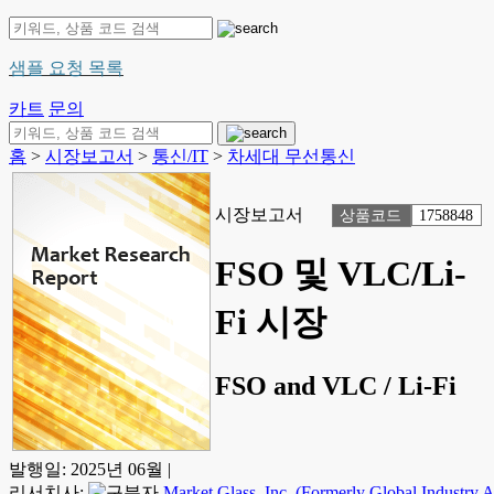
샘플 요청 목록
카트
문의
홈
>
시장보고서
>
통신/IT
>
차세대 무선통신
시장보고서
상품코드
1758848
FSO 및 VLC/Li-
Fi 시장
FSO and VLC / Li-Fi
발행일:
2025년 06월
|
리서치사:
Market Glass, Inc. (Formerly Global Industry An