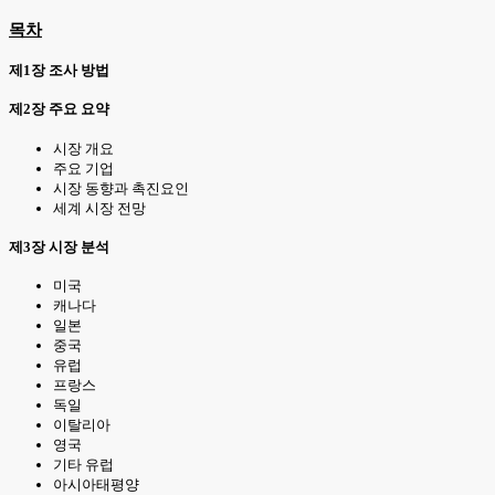
목차
제1장 조사 방법
제2장 주요 요약
시장 개요
주요 기업
시장 동향과 촉진요인
세계 시장 전망
제3장 시장 분석
미국
캐나다
일본
중국
유럽
프랑스
독일
이탈리아
영국
기타 유럽
아시아태평양