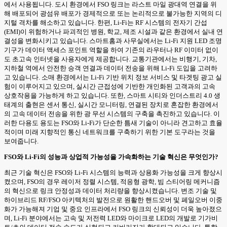
에서 사용됩니다. 도시 환경에서 FSO 링크는 라스트 마일 광대역 연결을 위
해 배포되어 광섬유 배포가 경제적으로 또는 논리적으로 불가능한 지역의 디
지털 격차를 해소하고 있습니다. 한편, Li-Fi는 RF 시스템의 전자기 간섭
(EMI)이 위험하거나 파괴적인 병원, 학교, 제조 시설과 같은 환경에서 실내 연
결성을 변화시키고 있습니다. 스마트홈과 사무실에서는 Li-Fi 지원 LED 조명
기구가 데이터 액세스 포인트 역할을 하여 기존의 라우터나 RF 이미터 없이
도 초고속 인터넷을 사용자에게 제공합니다. 교통기관에서는 비행기, 기차,
지하철 역에서 안전한 승객 연결과 데이터 전송을 위해 Li-Fi 도입을 고려하
고 있습니다. 소매 환경에서는 Li-Fi 기반 위치 정보 서비스 및 타겟팅 광고 실
험이 이루어지고 있으며, 실시간 근접성에 기반한 개인화된 고객과의 고속
상호작용을 가능하게 하고 있습니다. 또한, 스마트 시티와 인더스트리 4.0 생
태계의 출현은 센서 통신, 실시간 모니터링, 연결된 장치로 혼잡한 환경에서
의 고속 데이터 전송을 위한 광 무선 시스템의 구축을 촉진하고 있습니다. 이
러한 다용도 용도는 FSO와 Li-Fi가 단순한 틈새 기술이 아니라 견고하고 효율
적이며 미래 지향적인 통신 네트워크를 구축하기 위한 기본 도구라는 것을
보여줍니다.
FSO와 Li-Fi의 성능과 상업적 가능성을 가속화하는 기술 혁신은 무엇인가?
최근 기술 혁신은 FSO와 Li-Fi 시스템의 능력과 상용화 가능성을 크게 향상시
켰으며, FSO의 경우 레이저 정렬 시스템, 적응형 광학, 빔 스티어링 메커니즘
의 혁신으로 링크 안정성과 데이터 처리량을 향상시켰습니다. 변조 기술 및
하이브리드 RF/FSO 아키텍처의 발전으로 원활한 핸드오버 및 페일오버 이중
화가 가능해져 기업 및 중요 인프라에서 FSO 링크의 신뢰성이 더욱 높아졌으
며, Li-Fi 분야에서는 고속 및 저전력 LED와 마이크로 LED의 개발로 기가비