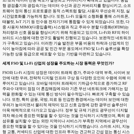
트/초의 데이터 전송 속도가 실현되고 커버리지가 확대되고 있습니다. 통합
형 광검출기와 광집속기는 데이터 수신과 공간 커버리지를 향상시키고, 소프
트웨어 정의 통신 프로토콜은 동적 스펙트럼 할당, 사용자 우선순위 지정, 실
시간암호화를 가능하게 합니다. 또한, Li-Fi 모듈의 소형화를 통해 스마트폰,
태블릿, IoT 기기 등 민수용 전자기기에 통합할 수 있게 되었습니다. 또한, 다
중 사용자 MIMO(다중입출력) 시스템과 직교 주파수 분할 다중화(OFDM)는
처리량과 신호 품질을 향상시키기 위해 적용되고 있으며, Li-Fi와 RF의 하이
브리드 시스템에 대한 연구도 활발히 진행되고 있습니다. 보완적인 네트워크
가 구축되고 있습니다. 이러한 기술 발전은 부품 비용의 하락과 산업계의 인
식이 높아짐에 따라 공공 및 민간 부문 용도에서 FSO 및 Li-Fi 솔루션을 확장
가능한 상용 등급으로 배포할 수 있는 기반을 마련하고 있습니다.
세계 FSO 및 Li-Fi 산업의 성장을 주도하는 시장 동력은 무엇인가?
FSO와 Li-Fi 시장의 성장은 데이터 트래픽 증가, 주파수 대역 부족, 사이버 보
안에 대한 우려, 전략적 디지털 인프라 구상 등 다양한 요인의 수렴에 의해 이
루어지고 있습니다. 모바일 데이터 트래픽이 기하급수적으로 증가하고 RF
주파수 대역이 점점 더 혼잡해짐에 따라 기존 무선 네트워크에 가해지는 압
력을 완화할 수 있는 대체 통신 방식이 필수적입니다. 빠르게 구축할 수 있습
니다. 또한, 특히 금융, 국방, 의료 등 민감한 환경에서는 데이터 보안에 대한
우려가 높아지면서 물리적 제약이 있고 신호 감청에 강한 광무선 솔루션이
더욱 매력적으로 다가오고 있습니다. 정부 및 규제 기관도 광무선이 디지털
격차 해소에 중요한 역할을 할 수 있다는 것을 인식하기 시작했으며, 특히 광
섬유를 설치할 수 없는 외딴 지역이나 서비스가 부족한 지역에서 광무선이
중요한 역할을 할 수 있다는 것을 인식하기 시작했습니다. 스마트 시티, 지능
형 교통, 커넥티드 산업에 대한 인프라 투자는 견고하고 간섭 없는 통신 시스