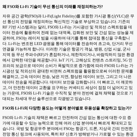
왜 FSO와 Li-Fi 기술이 무선 통신의 미래를 재정의하는가?
자유 공간 광학(FSO)과 Li-Fi(Light Fidelity)를 포함한 가시광 통신(VLC)은 무
선 통신의 전망을 재정의하는 혁신적인 기술로 부상하고 있습니다. 기존의
RF 기반 시스템과는 달리, FSO와 Li-Fi는 가시광선 및 적외선 스펙트럼을 데
이터 전송에 활용하여 전례 없는 대역폭, 강화된 보안 및 간섭 없는 성능을 제
공하며, FSO는 레이저 빔을 사용하여 대기를 통해 점대점 통신을 구축합니
다. Li-Fi는 변조된 LED 광원을 통해 데이터를 전송하여 초고속, 단거리 무선
연결을 가능하게 합니다. 이러한 기술은 항공기 객실, 병원, 산업 시설, 군사
지역 등 무선 주파수(RF)가 혼잡하거나, 제한적이거나, 바람직하지 않은 환경
에서 강력한 대안을 제공합니다. IoT 기기, 고해상도 컨텐츠 스트리밍, 5G 인
프라의 보급으로 데이터 소비가 폭발적으로 증가함에 따라 FSO와 Li-Fi는 가
시광선 및 적외선의 광대한 비면허 스펙트럼을 활용함으로써 이러한 문제를
해결하고, 고속 데이터 전송, 낮은 지연, 향상된 데이터 보안, 그리고 더 나은
데이터 전송을 제공합니다. 데이터 보안을 강화합니다. 더 빠르고, 더 깨끗하
고, 더 안전한 데이터 교환을 요구하는 커넥티드 세상이 점점 더 넓어지고 있
는 가운데, FSO와 Li-Fi 기술은 수직적 및 분야 전반에 걸쳐 채택될 것으로 기
대되는 차세대 무선 솔루션으로 각광받고 있습니다.
FSO와 Li-Fi의 다양한 용도는 어떻게 분야별로 유용성을 확장하고 있는가?
FSO와 Li-Fi 기술의 채택은 빠르고 안전하며 간섭 없는 통신에 대한 수요 증
가에 대응할 수 있는 능력으로 인해 여러 산업 분야에서 빠르게 확대되고 있
습니다. 국방 및 항공우주 분야에서 FSO는 항공기, 드론, 지상국 간의 안전한
전망 통신 링크에 사용되며, 특히 RF 신호가 방해받거나 가로챌 수 있는 환경