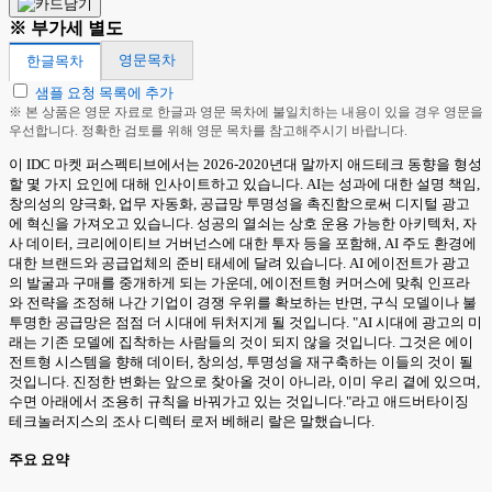
※ 부가세 별도
영문목차
한글목차
샘플 요청 목록에 추가
※ 본 상품은 영문 자료로 한글과 영문 목차에 불일치하는 내용이 있을 경우 영문을
우선합니다. 정확한 검토를 위해 영문 목차를 참고해주시기 바랍니다.
이 IDC 마켓 퍼스펙티브에서는 2026-2020년대 말까지 애드테크 동향을 형성
할 몇 가지 요인에 대해 인사이트하고 있습니다. AI는 성과에 대한 설명 책임,
창의성의 양극화, 업무 자동화, 공급망 투명성을 촉진함으로써 디지털 광고
에 혁신을 가져오고 있습니다. 성공의 열쇠는 상호 운용 가능한 아키텍처, 자
사 데이터, 크리에이티브 거버넌스에 대한 투자 등을 포함해, AI 주도 환경에
대한 브랜드와 공급업체의 준비 태세에 달려 있습니다. AI 에이전트가 광고
의 발굴과 구매를 중개하게 되는 가운데, 에이전트형 커머스에 맞춰 인프라
와 전략을 조정해 나간 기업이 경쟁 우위를 확보하는 반면, 구식 모델이나 불
투명한 공급망은 점점 더 시대에 뒤처지게 될 것입니다. "AI 시대에 광고의 미
래는 기존 모델에 집착하는 사람들의 것이 되지 않을 것입니다. 그것은 에이
전트형 시스템을 향해 데이터, 창의성, 투명성을 재구축하는 이들의 것이 될
것입니다. 진정한 변화는 앞으로 찾아올 것이 아니라, 이미 우리 곁에 있으며,
수면 아래에서 조용히 규칙을 바꿔가고 있는 것입니다."라고 애드버타이징
테크놀러지스의 조사 디렉터 로저 베해리 랄은 말했습니다.
주요 요약