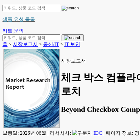
샘플 요청 목록
카트
문의
홈
>
시장보고서
>
통신/IT
>
IT 보안
시장보고서
체크 박스 컴플라이
로치
Beyond Checkbox Compli
발행일:
2026년 06월
|
리서치사:
IDC
|
페이지 정보: 영문 