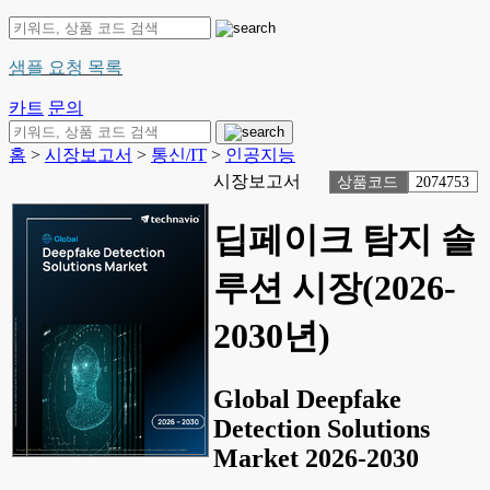
샘플 요청 목록
카트
문의
홈
>
시장보고서
>
통신/IT
>
인공지능
시장보고서
상품코드
2074753
딥페이크 탐지 솔
루션 시장(2026-
2030년)
Global Deepfake
Detection Solutions
Market 2026-2030