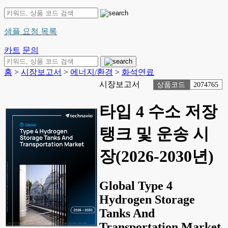
샘플 요청 목록
카트
문의
홈
>
시장보고서
>
에너지/환경
>
화석연료
시장보고서
상품코드
2074765
타입 4 수소 저장
탱크 및 운송 시
장(2026-2030년)
Global Type 4
Hydrogen Storage
Tanks And
Transportation Market