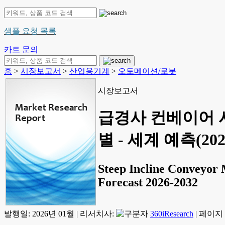
샘플 요청 목록
카트
문의
홈
>
시장보고서
>
산업용기계
>
오토메이션/로봇
시장보고서
급경사 컨베이어 시
별 - 세계 예측(202
Steep Incline Conveyor 
Forecast 2026-2032
발행일:
2026년 01월
|
리서치사:
360iResearch
|
페이지 정