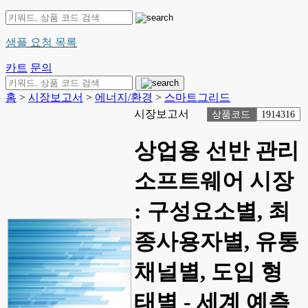
샘플 요청 목록
카트
문의
홈
>
시장보고서
>
에너지/환경
>
스마트그리드
시장보고서
상품코드
1914316
상업용 선반 관리
소프트웨어 시장
: 구성요소별, 최
종사용자별, 유통
채널별, 도입 형
태별 - 세계 예측