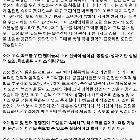
루션의 확장을 위한 차별화된 전략을 창출합니다. 아메리카에서는 소매 형태
가 밀집된 슈퍼마켓 체인부터 대규모 편의점 네트워크에 이르기까지 다양하
며, 구매자는 도입 속도, 기존 POS 시스템과의 통합성, 강력한 현장 지원 능력
을 우선시하는 경우가 많습니다. 북미 소매업체들은 또한 손실 방지와 노동
효율성을 중시하고 있으며, 재고 감소를 억제하고 매장 직원이 고객 응대 업
무에 집중할 수 있도록 하는 솔루션에 대한 관심이 높아지고 있습니다. 국경
을 초월한 공급망과 중앙집중식 구매를 통해 국내 전역의 표준화된 도입도
가능합니다.
소매 고객 확보를 위한 벤더들의 주요 전략적 움직임: 통합성, 성과 기반 상업
적 모델, 차별화된 서비스 역량 강조
경쟁 환경의 동향은 선반 관리 분야에서 활동하는 주요 기업들의 몇 가지 반
복적인 전략적 움직임이 두드러집니다. 공급업체들은 보다 긴밀한 수직적 통
합을 추구하고 있으며, 센서, 엣지 프로세싱, 분석을 일관성 있는 제품으로 묶
어 도입의 복잡성을 줄이고 소매업체에 보다 명확한 상업적 제안을 제공하고
있습니다. 반면, 최고 수준의 소프트웨어 경험이나 하드웨어의 안정성 및 서
비스 수준 성능에 특화된 기업도 존재합니다. 하드웨어 제조업체, 시스템 통
합업체, SaaS 분석 제공업체 간의 제휴는 일반적이며, 각 기업이 핵심 강점을
활용하면서 고객에게 엔드투엔드 솔루션을 제공할 수 있도록 하고 있습니다.
소매업체 및 벤더 경영진이 도입을 가속화하고, 리스크를 줄이며, 측정 가능
한 운영상의 이점을 확보할 수 있도록 실질적이고 효과적인 제안 제공
업계 리더는 전략적 의도를 측정 가능한 성과로 전환하기 위해 실질적인 행