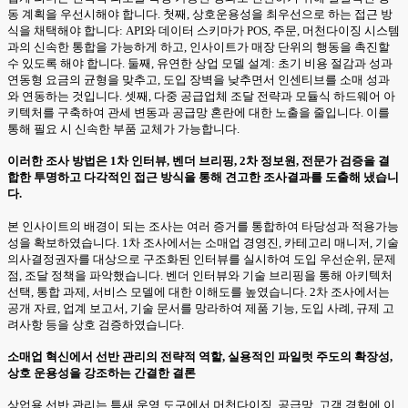
동 계획을 우선시해야 합니다. 첫째, 상호운용성을 최우선으로 하는 접근 방
식을 채택해야 합니다: API와 데이터 스키마가 POS, 주문, 머천다이징 시스템
과의 신속한 통합을 가능하게 하고, 인사이트가 매장 단위의 행동을 촉진할
수 있도록 해야 합니다. 둘째, 유연한 상업 모델 설계: 초기 비용 절감과 성과
연동형 요금의 균형을 맞추고, 도입 장벽을 낮추면서 인센티브를 소매 성과
와 연동하는 것입니다. 셋째, 다중 공급업체 조달 전략과 모듈식 하드웨어 아
키텍처를 구축하여 관세 변동과 공급망 혼란에 대한 노출을 줄입니다. 이를
통해 필요 시 신속한 부품 교체가 가능합니다.
이러한 조사 방법은 1차 인터뷰, 벤더 브리핑, 2차 정보원, 전문가 검증을 결
합한 투명하고 다각적인 접근 방식을 통해 견고한 조사결과를 도출해 냈습니
다.
본 인사이트의 배경이 되는 조사는 여러 증거를 통합하여 타당성과 적용가능
성을 확보하였습니다. 1차 조사에서는 소매업 경영진, 카테고리 매니저, 기술
의사결정권자를 대상으로 구조화된 인터뷰를 실시하여 도입 우선순위, 문제
점, 조달 정책을 파악했습니다. 벤더 인터뷰와 기술 브리핑을 통해 아키텍처
선택, 통합 과제, 서비스 모델에 대한 이해도를 높였습니다. 2차 조사에서는
공개 자료, 업계 보고서, 기술 문서를 망라하여 제품 기능, 도입 사례, 규제 고
려사항 등을 상호 검증하였습니다.
소매업 혁신에서 선반 관리의 전략적 역할, 실용적인 파일럿 주도의 확장성,
상호 운용성을 강조하는 간결한 결론
상업용 선반 관리는 틈새 운영 도구에서 머천다이징, 공급망, 고객 경험에 이