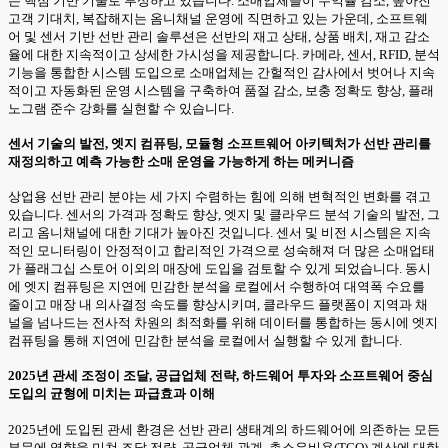
는 핵심 기반 기술로 부상하고 있습니다. 소매업체들이 수익률 감소, 높아진
고객 기대치, 복잡해지는 옴니채널 운영에 직면하고 있는 가운데, 소프트웨
어 및 센서 기반 선반 관리 솔루션은 선반의 재고 상태, 상품 배치, 재고 감소
율에 대한 지속적이고 상세한 가시성을 제공합니다. 카메라, 센서, RFID, 분석
기능을 통합한 시스템 도입으로 소매업체는 간헐적인 감사에서 벗어나 지속
적이고 자동화된 운영 시스템을 구축하여 품절 감소, 보충 정확도 향상, 플래
노그램 준수 강화를 실현할 수 있습니다.
센서 기술의 발전, 엣지 컴퓨팅, 모듈형 소프트웨어 아키텍처가 선반 관리를
재정의하고 예측 가능한 소매 운영을 가능하게 하는 메커니즘
상업용 선반 관리 분야는 세 가지 수렴하는 힘에 의해 변혁적인 변화를 겪고
있습니다. 센서의 가격과 정확도 향상, 엣지 및 클라우드 분석 기술의 발전, 그
리고 옴니채널에 대한 기대가 높아진 것입니다. 센서 및 비전 시스템은 지속
적인 모니터링이 안정적이고 합리적인 가격으로 성숙해져 더 많은 소매업태
가 플래그십 스토어 이외의 매장에 도입을 검토할 수 있게 되었습니다. 동시
에 엣지 컴퓨팅은 지연에 민감한 분석을 로컬에서 수행하여 대역폭 수요를
줄이고 매장 내 의사결정 속도를 향상시키며, 클라우드 플랫폼이 지역과 채
널을 넘나드는 전사적 차원의 최적화를 위해 데이터를 통합하는 동시에 엣지
컴퓨팅을 통해 지연에 민감한 분석을 로컬에서 실행할 수 있게 합니다.
2025년 관세 조정이 조달, 공급업체 전략, 하드웨어 투자와 소프트웨어 중심
도입의 균형에 미치는 파급효과 이해
2025년에 도입된 관세 환경은 선반 관리 생태계의 하드웨어에 의존하는 모든
부문에 영향을 미쳐 조달 전략, 공급업체 관계, 총소유비용(TCO) 계산에 대한