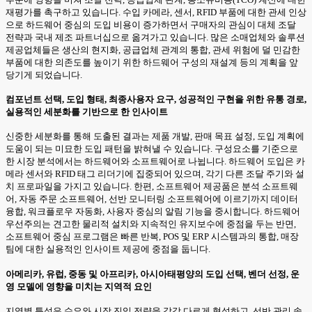
재평가를 촉구하고 있습니다. 수입 카메라, 센서, RFID 부품에 대한 관세 인상
으로 하드웨어 중심의 도입 비용이 증가하면서 구매자의 관심이 대체 조달
전략과 국내 제조 파트너십으로 옮겨가고 있습니다. 많은 소매업체와 솔루션
제공업체들은 생산의 현지화, 공급업체 관계의 통합, 관세 위험에 덜 민감한
부품에 대한 의존도를 높이기 위한 하드웨어 구성의 재설계 등의 계획을 앞
당기게 되었습니다.
컴포넌트 선택, 도입 형태, 최종사용자 요구, 성공적인 구현을 위한 유통 경로,
실용적인 세분화를 기반으로 한 인사이트
신중한 세분화를 통해 도출된 결과는 제품 개발, 판매 목표 설정, 도입 계획에
도움이 되는 미묘한 도입 패턴을 밝혀낼 수 있습니다. 구성요소를 기준으로
한 시장 분석에서는 하드웨어와 소프트웨어로 나뉩니다. 하드웨어 도입은 카
메라 센서와 RFID 태그 리더기에 집중되어 있으며, 각기 다른 조달 주기와 설
치 프로파일을 가지고 있습니다. 한편, 소프트웨어 제공품은 분석 소프트웨
어, 자동 주문 소프트웨어, 선반 모니터링 소프트웨어에 이르기까지 데이터
융합, 워크플로우 자동화, 사용자 중심의 알림 기능을 중시합니다. 하드웨어
우선주의는 견고한 물리적 설치와 지속적인 유지보수에 중점을 두는 반면,
소프트웨어 중심 프로그램은 빠른 반복, POS 및 ERP 시스템과의 통합, 매장
팀에 대한 실용적인 인사이트 제공에 중점을 둡니다.
아메리카, 유럽, 중동 및 아프리카, 아시아태평양의 도입 선택, 벤더 선정, 운
영 모델에 영향을 미치는 지역적 요인
지역별 특성은 수요와 시장 진입 전략을 각각 다르게 형성하고, 선반 관리 솔