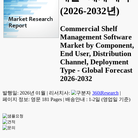
(2026-2032년)
Commercial Shelf
Management Software
Market by Component,
End User, Distribution
Channel, Deployment
Type - Global Forecast
2026-2032
발행일:
2026년 01월
|
리서치사:
360iResearch
|
페이지 정보: 영문 181 Pages
|
배송안내 : 1-2일 (영업일 기준)