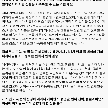
호하면서 디지털 전환을 가속화할 수 있는 역할 개요
현대 기업은 데이터 양의 급격한 증가, 다양한 데이터 소스, 규제 당국의 감시
강화라는 특징을 가진 데이터 환경에 직면하고 있으며, 이로 인해 데이터 거
버넌스는 단순한 컴플라이언스 대응 항목에서 전략적 민첩성을 실현하는 핵
심 요소로 변모하고 있습니다. 본고에서는 데이터 거버넌스를 정책, 프로세
스, 기술, 인적자본을 조화시켜 의사결정 워크플로우 전반에 걸쳐 신뢰할 수
있고 실용적인 데이터를 제공하는 조직의 역량으로 정의합니다. 거버넌스를
이사회 차원의 우선순위로 승격시키는 리더는 비즈니스 연속성 향상, 위험
노출 감소, 디지털 전환 가속화를 위한 체계를 갖추게 됩니다.
클라우드 도입, AI 통합, 규제 강화, 이해관계자 기대치 변화 등 데이터 관리
패러다임을 재구성하는 변혁적 변화 검증
데이터 거버넌스 환경은 기술 혁신, 규제 강화, 진화하는 비즈니스 기대치라
는 세 가지 수렴된 힘에 의해 혁신적으로 변화하고 있습니다. 첫째, 클라우드
플랫폼과 고급 분석 기술의 급속한 보급으로 거버넌스는 경계 제어에서 플랫
폼별 정책과 자동화된 워크플로우로 전환되었습니다. 이러한 움직임은 거버
넌스 프로그램이 데이터 엔지니어링 및 플랫폼 팀과 분리될 수 없도록 요구
하고 있으며, 정책-as-code와 자동화된 집행 메커니즘이 수동적인 인계인수
를 대체하고 있습니다.
2025년 미국 관세 변경이 데이터 거버넌스 공급망, 벤더 전략, 컴플라이언스
비용에 미치는 누적적 영향에 대한 심층 분석