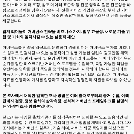
은 마스터 데이터 조정, 참조 데이터 표준화 등 전문 영역의 깊은 전문성을 바
탕으로 경쟁하는 경우가 많습니다. 전문 서비스 기업은 복잡한 부서 간 거버
넌스 프로그램에서 결정적인 요소인 중요한 도입 노하우와 변경 관리 능력을
제공합니다.
업계 리더들이 거버넌스 전략을 비즈니스 가치, 업무 효율성, 새로운 기술 위
험 및 기회와 일치시킬 수 있는 실용적 제안
거버넌스를 전략적 역량으로 운영하기 위해 리더는 거버넌스 투자를 비즈니
스 성과로 연결시킬 수 있는 실용적이고 실행 가능한 일련의 권고안을 채택
해야 합니다. 먼저, 규제 및 운영 위험에 가장 많이 노출된 데이터 영역의 우선
순위를 정한 리스크 기반 거버넌스 로드맵을 수립하고, 측정 가능한 책임을
수반하는 명확한 관리 책임을 정의하는 것부터 시작해야 합니다. 인사이트
획득 시간, 인시던트 대응 시간, 데이터 활용률 등 비즈니스 KPI에 거버넌스
지표를 연동하여 가치를 입증하고 지속적인 경영진의 지원을 확보할 수 있습
니다.
본 조사에서 채택한 엄격한 조사 방법은 여러 출처로부터의 증거 수집, 이해
관계자 검증, 정보 출처의 삼각측량, 분석적 거버넌스 프레임워크를 설명하
는 엄격한 조사 방법론입니다.
본 조사는 다양한 출처의 증거를 삼각측량하여 신뢰할 수 있고 실용적인 결
과를 도출할 수 있도록 설계된 다각적인 조사 방법을 채택하고 있습니다. 1차
조사에서는 거버넌스 실무자, 기술 리더, 서비스 제공 책임자를 대상으로 구
조화된 인터뷰를 실시하여 역량 요구사항 검증 및 도입 과제를 파악했습니