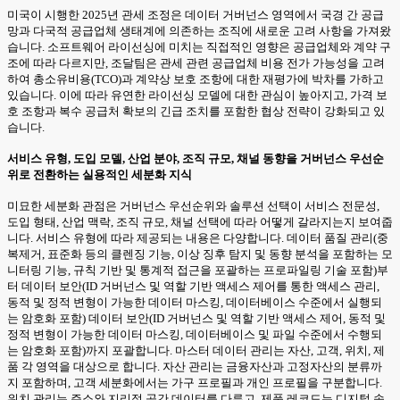
미국이 시행한 2025년 관세 조정은 데이터 거버넌스 영역에서 국경 간 공급
망과 다국적 공급업체 생태계에 의존하는 조직에 새로운 고려 사항을 가져왔
습니다. 소프트웨어 라이선싱에 미치는 직접적인 영향은 공급업체와 계약 구
조에 따라 다르지만, 조달팀은 관세 관련 공급업체 비용 전가 가능성을 고려
하여 총소유비용(TCO)과 계약상 보호 조항에 대한 재평가에 박차를 가하고
있습니다. 이에 따라 유연한 라이선싱 모델에 대한 관심이 높아지고, 가격 보
호 조항과 복수 공급처 확보의 긴급 조치를 포함한 협상 전략이 강화되고 있
습니다.
서비스 유형, 도입 모델, 산업 분야, 조직 규모, 채널 동향을 거버넌스 우선순
위로 전환하는 실용적인 세분화 지식
미묘한 세분화 관점은 거버넌스 우선순위와 솔루션 선택이 서비스 전문성,
도입 형태, 산업 맥락, 조직 규모, 채널 선택에 따라 어떻게 갈라지는지 보여줍
니다. 서비스 유형에 따라 제공되는 내용은 다양합니다. 데이터 품질 관리(중
복제거, 표준화 등의 클렌징 기능, 이상 징후 탐지 및 동향 분석을 포함하는 모
니터링 기능, 규칙 기반 및 통계적 접근을 포괄하는 프로파일링 기술 포함)부
터 데이터 보안(ID 거버넌스 및 역할 기반 액세스 제어를 통한 액세스 관리,
동적 및 정적 변형이 가능한 데이터 마스킹, 데이터베이스 수준에서 실행되
는 암호화 포함) 데이터 보안(ID 거버넌스 및 역할 기반 액세스 제어, 동적 및
정적 변형이 가능한 데이터 마스킹, 데이터베이스 및 파일 수준에서 수행되
는 암호화 포함)까지 포괄합니다. 마스터 데이터 관리는 자산, 고객, 위치, 제
품 각 영역을 대상으로 합니다. 자산 관리는 금융자산과 고정자산의 분류까
지 포함하며, 고객 세분화에서는 가구 프로필과 개인 프로필을 구분합니다.
위치 관리는 주소와 지리적 공간 데이터를 다루고, 제품 레코드는 디지털 속