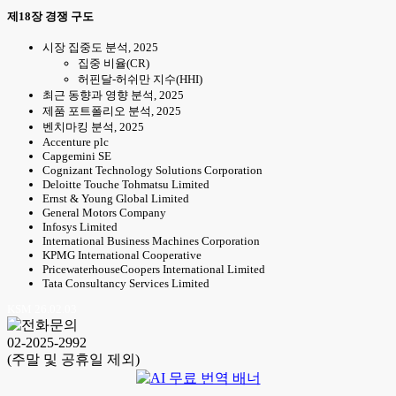
제18장 경쟁 구도
시장 집중도 분석, 2025
집중 비율(CR)
허핀달-허쉬만 지수(HHI)
최근 동향과 영향 분석, 2025
제품 포트폴리오 분석, 2025
벤치마킹 분석, 2025
Accenture plc
Capgemini SE
Cognizant Technology Solutions Corporation
Deloitte Touche Tohmatsu Limited
Ernst & Young Global Limited
General Motors Company
Infosys Limited
International Business Machines Corporation
KPMG International Cooperative
PricewaterhouseCoopers International Limited
Tata Consultancy Services Limited
KSM 26.02.03
02-2025-2992
(주말 및 공휴일 제외)