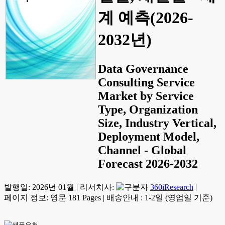
계 예측(2026-
2032년)
Data Governance
Consulting Service
Market by Service
Type, Organization
Size, Industry Vertical,
Deployment Model,
Channel - Global
Forecast 2026-2032
발행일:
2026년 01월
|
리서치사:
360iResearch
|
페이지 정보: 영문 181 Pages
|
배송안내 : 1-2일 (영업일 기준)