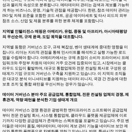
성과 물리적 속성으로 분류됩니다. 메타데이터 관리는 검색과 계보를 가능하
게 하는 비즈니스, 운영, 기술적 관점을 제공합니다. 한편, 참조 데이터 관리는
ISO 및 자체 표준을 포함한 코드 세트, 공공 데이터세트 및 타사 피드의 외부
참조 소스, 산업 및 제품 분류를 위한 분류 체계를 포함합니다.
지역별 인텔리전스 매핑은 아메리카, 유럽, 중동 및 아프리카, 아시아태평양
의 우선순위, 규제 윤곽, 도입 궤적을 대조합니다.
지역별 동향은 거버넌스 요구, 규제 복잡성, 벤더 생태계에 중대한 영향을 미
칩니다. 리더는 지리적 관점을 통해 인사이트를 해석하고 실행 가능한 로드
맵을 수립해야 합니다. 아메리카에서는 규제 초점이 소비자 프라이버시 프레
임워크와 주정부 차원의 데이터 거주 요건에 집중되어 있고, 시장에서는 클
라우드 도입이 활발하며, 대규모 통합업체와 전문 컨설팅 회사로 구성된 생
태계가 기업 규모의 거버넌스 구축을 지원하고 있습니다. 이 지역의 조직들
은 대규모 분석 이니셔티브를 지원하는 데이터 리니지, 국경 간 전송에 대한
보호 조치 및 통합 패턴을 우선시하는 경우가 많습니다.
데이터 거버넌스 분야 주요 공급업체, 통합업체, 전문 컨설팅 업체의 경쟁, 제
휴관계, 역량 패턴을 분석한 기업 생태계 개요
데이터 거버넌스 경쟁 환경은 광범위한 엔터프라이즈 소프트웨어 공급업체
부터 전문 컨설팅 회사, 시스템 통합업체, 클라우드 플랫폼 제공업체에 이르
기까지 다양한 공급업체가 존재하는 스펙트럼을 포괄하고 있습니다. 주요 벤
더들은 데이터 품질, 메타데이터, 데이터 계보 관리 기능을 네이티브 보안 제
어와 통합한 플랫폼으로 차별화를 꾀하고 있습니다. 반면, 틈새시장 기업들