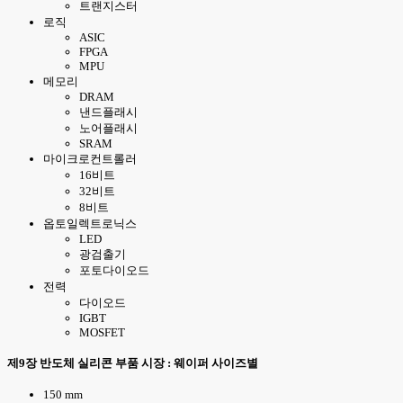
트랜지스터
로직
ASIC
FPGA
MPU
메모리
DRAM
낸드플래시
노어플래시
SRAM
마이크로컨트롤러
16비트
32비트
8비트
옵토일렉트로닉스
LED
광검출기
포토다이오드
전력
다이오드
IGBT
MOSFET
제9장 반도체 실리콘 부품 시장 : 웨이퍼 사이즈별
150 mm