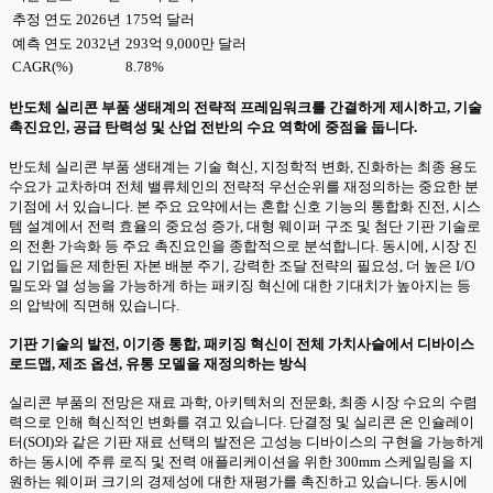
추정 연도 2026년
175억 달러
예측 연도 2032년
293억 9,000만 달러
CAGR(%)
8.78%
반도체 실리콘 부품 생태계의 전략적 프레임워크를 간결하게 제시하고, 기술
촉진요인, 공급 탄력성 및 산업 전반의 수요 역학에 중점을 둡니다.
반도체 실리콘 부품 생태계는 기술 혁신, 지정학적 변화, 진화하는 최종 용도
수요가 교차하며 전체 밸류체인의 전략적 우선순위를 재정의하는 중요한 분
기점에 서 있습니다. 본 주요 요약에서는 혼합 신호 기능의 통합화 진전, 시스
템 설계에서 전력 효율의 중요성 증가, 대형 웨이퍼 구조 및 첨단 기판 기술로
의 전환 가속화 등 주요 촉진요인을 종합적으로 분석합니다. 동시에, 시장 진
입 기업들은 제한된 자본 배분 주기, 강력한 조달 전략의 필요성, 더 높은 I/O
밀도와 열 성능을 가능하게 하는 패키징 혁신에 대한 기대치가 높아지는 등
의 압박에 직면해 있습니다.
기판 기술의 발전, 이기종 통합, 패키징 혁신이 전체 가치사슬에서 디바이스
로드맵, 제조 옵션, 유통 모델을 재정의하는 방식
실리콘 부품의 전망은 재료 과학, 아키텍처의 전문화, 최종 시장 수요의 수렴
력으로 인해 혁신적인 변화를 겪고 있습니다. 단결정 및 실리콘 온 인슐레이
터(SOI)와 같은 기판 재료 선택의 발전은 고성능 디바이스의 구현을 가능하게
하는 동시에 주류 로직 및 전력 애플리케이션을 위한 300mm 스케일링을 지
원하는 웨이퍼 크기의 경제성에 대한 재평가를 촉진하고 있습니다. 동시에