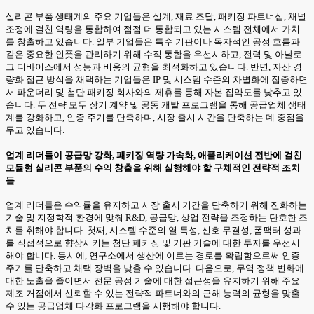
실리콘 부품 생태계의 주요 기업들은 설계, 재료 조달, 패키징 파트너십, 채널
조정에 걸친 역량을 통합하여 점점 더 통합되고 있는 시스템 전체에서 가치
를 창출하고 있습니다. 일부 기업들은 특수 기판이나 독자적인 공정 흐름과
같은 중요한 인풋을 관리하기 위해 수직 통합을 우선시하고, 전력 및 아날로
그 디바이스에서 성능과 비용의 균형을 최적화하고 있습니다. 반면, 자산 경
량화 접근 방식을 채택하는 기업들은 IP 및 시스템 수준의 차별화에 집중하면
서 파운더리 및 첨단 패키징 회사와의 제휴를 통해 자본 집약도를 낮추고 있
습니다. 두 전략 모두 장기 계약 및 공동 개발 프로그램을 통해 공급업체 생태
계를 강화하고, 인증 주기를 단축하며, 시장 출시 시간을 단축하는 데 중점을
두고 있습니다.
업계 리더들이 공급망 강화, 패키징 역량 가속화, 애플리케이션 전반에 걸친
모듈형 실리콘 부품의 수익 창출을 위해 실행해야 할 구체적인 전략적 조치
들
업계 리더들은 수익률을 유지하고 시장 출시 기간을 단축하기 위해 진화하는
기술 및 지정학적 환경에 맞춰 R&D, 공급망, 상업 전략을 조정하는 단호한 조
치를 취해야 합니다. 첫째, 시스템 수준의 열 특성, 신호 무결성, 폼팩터 성과
를 직접적으로 향상시키는 첨단 패키징 및 기판 기술에 대한 투자를 우선시
해야 합니다. 동시에, 연구소에서 생산에 이르는 경로를 확립함으로써 인증
주기를 단축하고 채택 장벽을 낮출 수 있습니다. 다음으로, 무역 정책 변화에
대한 노출을 줄이면서 전문 공정 기술에 대한 접근성을 유지하기 위해 주요
제조 거점에서 신뢰할 수 있는 전략적 파트너와의 근해 능력의 균형을 맞출
수 있는 공급업체 다각화 프로그램을 시행해야 합니다.