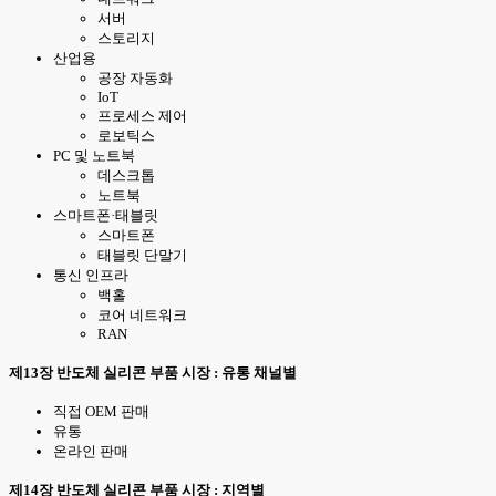
서버
스토리지
산업용
공장 자동화
IoT
프로세스 제어
로보틱스
PC 및 노트북
데스크톱
노트북
스마트폰·태블릿
스마트폰
태블릿 단말기
통신 인프라
백홀
코어 네트워크
RAN
제13장 반도체 실리콘 부품 시장 : 유통 채널별
직접 OEM 판매
유통
온라인 판매
제14장 반도체 실리콘 부품 시장 : 지역별