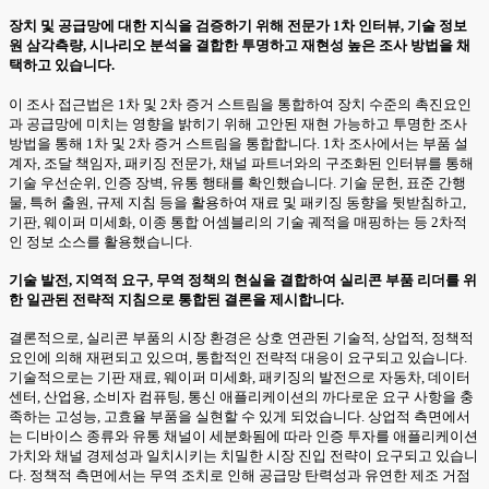
장치 및 공급망에 대한 지식을 검증하기 위해 전문가 1차 인터뷰, 기술 정보
원 삼각측량, 시나리오 분석을 결합한 투명하고 재현성 높은 조사 방법을 채
택하고 있습니다.
이 조사 접근법은 1차 및 2차 증거 스트림을 통합하여 장치 수준의 촉진요인
과 공급망에 미치는 영향을 밝히기 위해 고안된 재현 가능하고 투명한 조사
방법을 통해 1차 및 2차 증거 스트림을 통합합니다. 1차 조사에서는 부품 설
계자, 조달 책임자, 패키징 전문가, 채널 파트너와의 구조화된 인터뷰를 통해
기술 우선순위, 인증 장벽, 유통 행태를 확인했습니다. 기술 문헌, 표준 간행
물, 특허 출원, 규제 지침 등을 활용하여 재료 및 패키징 동향을 뒷받침하고,
기판, 웨이퍼 미세화, 이종 통합 어셈블리의 기술 궤적을 매핑하는 등 2차적
인 정보 소스를 활용했습니다.
기술 발전, 지역적 요구, 무역 정책의 현실을 결합하여 실리콘 부품 리더를 위
한 일관된 전략적 지침으로 통합된 결론을 제시합니다.
결론적으로, 실리콘 부품의 시장 환경은 상호 연관된 기술적, 상업적, 정책적
요인에 의해 재편되고 있으며, 통합적인 전략적 대응이 요구되고 있습니다.
기술적으로는 기판 재료, 웨이퍼 미세화, 패키징의 발전으로 자동차, 데이터
센터, 산업용, 소비자 컴퓨팅, 통신 애플리케이션의 까다로운 요구 사항을 충
족하는 고성능, 고효율 부품을 실현할 수 있게 되었습니다. 상업적 측면에서
는 디바이스 종류와 유통 채널이 세분화됨에 따라 인증 투자를 애플리케이션
가치와 채널 경제성과 일치시키는 치밀한 시장 진입 전략이 요구되고 있습니
다. 정책적 측면에서는 무역 조치로 인해 공급망 탄력성과 유연한 제조 거점