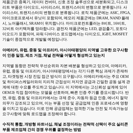
제품군은 증폭기, 데이터 컨버터, 신호 조정 솔루션으로 세분화되고, 디스크
리트 부품은 다이오드, 사이리스터, 트랜지스터의 변형으로 분류됩니다. 사
이리스터, 트랜지스터의 변형으로 분류됩니다. 로직 제품군에는 ASIC, FPGA,
마이크로프로세서 유닛이 포함되며, 메모리 제품군에는 DRAM, NAND 플래
시, 노어플래시, SRAM이 위치합니다. 마이크로컨트롤러는 8비트, 16비트,
32비트 아키텍처를 망라합니다. 광전자 제품군에는 LED, 광검출기, 포토다
이오드가 포함되며, 파워 디바이스 로드맵에서는 다이오드, IGBT, MOSFET
기술이 중점적으로 개발될 예정입니다.
아메리카, 유럽, 중동 및 아프리카, 아시아태평양의 지역별 고유한 요구사항
이 인증 일정, 제조 거점, 채널 전략을 어떻게 형성하고 있는지
지역별 동향은 전략적 우선순위와 자본 배분을 형성하고 있으며, 아메리카,
유럽, 중동 및 아프리카, 아시아태평양에서는 각기 다른 핵심 과제가 존재하
고, 타겟팅된 시장 진입 접근 방식이 요구됩니다. 아메리카에서는 주요 OEM
및 하이퍼스케일러와의 지리적 근접성이 저지연 공급과 긴밀한 공동 설계 관
계에 대한 수요를 주도하고 있습니다. 이 지역에서는 고신뢰성 설계에 있어
OEM과 직접 참여하는 모델을 선호하며, 빠른 인증 주기를 중요시합니다. 반
면, 유럽, 중동 및 아프리카에서는 규제 준수, 자동차 등급 인증, 에너지 절약
의무가 강조되고 있으며, 이는 부품 선정 및 공급업체 인증 프로세스에 영향
을 미치고 있습니다. 이로 인해 공급업체는 엄격한 기능 안전 및 지속가능성
요구사항에 맞춰 로드맵을 조정해야 합니다.
수직적 통합, 개방형 파트너십, 채널 조정이라는 전략적 선택이 주요 실리콘
부품 제조업체 간의 경쟁 우위를 결정하는 방법