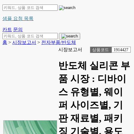
샘플 요청 목록
카트
문의
홈
>
시장보고서
>
전자부품/반도체
시장보고서
상품코드
1914427
반도체 실리콘 부
품 시장 : 디바이
스 유형별, 웨이
퍼 사이즈별, 기
판 재료별, 패키
징 기술별, 용도