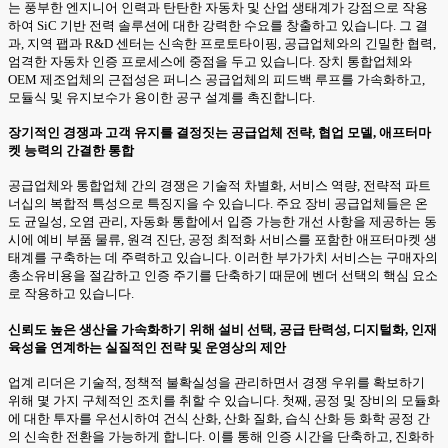
는 풍부한 엔지니어 인력과 탄탄한 자동차 및 산업 생태계가 강점으로 작용
하여 SiC 기반 전력 솔루션에 대한 강력한 수요를 창출하고 있습니다. 그 결
과, 지역 팹과 R&D 센터는 신속한 프로토타이핑, 공급업체와의 긴밀한 협력,
엄격한 자동차 인증 프로세스에 중점을 두고 있습니다. 장치 통합업체와
OEM 제조업체의 근접성은 퍼니스 공급업체의 피드백 루프를 가속화하고,
모듈식 및 유지보수가 용이한 공구 설계를 촉진합니다.
장기적인 경쟁과 고객 유지를 결정짓는 공급업체 전략, 협업 모델, 애프터마
켓 능력의 간결한 통합
공급업체와 통합업체 간의 경쟁은 기술적 차별화, 서비스 역량, 전략적 파트
너십의 복합적 특성으로 특징지을 수 있습니다. 주요 장비 공급업체들은 온
도 균일성, 오염 관리, 자동화 통합에서 입증 가능한 개선 사항을 제공하는 동
시에 예비 부품 물류, 원격 진단, 공정 최적화 서비스를 포함한 애프터마켓 생
태계를 구축하는 데 주력하고 있습니다. 이러한 부가가치 서비스는 구매자의
총소유비용을 절감하고 인증 주기를 단축하기 때문에 벤더 선택의 핵심 요소
로 작용하고 있습니다.
신뢰도 높은 생산을 가속화하기 위해 설비 선택, 공급 탄력성, 디지털화, 인재
육성을 연계하는 실질적인 전략 및 운영상의 제안
업계 리더은 기술적, 정책적 불확실성을 관리하면서 경쟁 우위를 확보하기
위해 몇 가지 구체적인 조치를 취할 수 있습니다. 첫째, 공정 및 장비의 모듈화
에 대한 투자를 우선시하여 건식 산화, 산화 질화, 습식 산화 등 화학 공정 간
의 신속한 전환을 가능하게 합니다. 이를 통해 인증 시간을 단축하고, 진화하