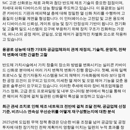
SiC 고온 산화로는 재료 과학과 첨단 반도체 제조 기술의 중요한 접점이며,
차세대 파워 디바이스의 성능 향상을 주도하고 있습니다. 이 용광로는 실리
콘 카바이드 기판과 에피택셜 층에 대해 정밀한 열 산화 처리를 수행하여 고
품질의 산화물 계면을 형성합니다. 이 인터페이스는 고전압 및 고온 용도에
서 디바이스의 신뢰성, 게이트 성능 및 장기 안정성의 기반이 됩니다. 전기화
및 고출력 밀도 시스템의 요구에 부응하기 위해 장치 구조가 진화하는 가운
데, 퍼니스의 공정 제어, 균일성, 오염 제어가 결정적인 차별화 요소로 작용하
고 있습니다.
용광로 성능에 대한 기대와 공급업체와의 관계 재정의, 기술적, 운영적, 전략
적 변화에 대한 간결한 고찰
반도체 가치사슬에서 가치 창출의 장소와 방법을 변화시키는 실리콘 카바이
드 산화로 분야에서 여러 가지 변혁적 변화가 진행 중입니다. 첫째, 파워 일렉
트로닉스 및 전기자동차 시스템용 SiC의 채택이 가속화됨에 따라 보다 엄격
한 공정 요건이 요구되고 있으며, 미세한 열 제어 및 오염 제어 기능을 갖춘 용
광로 솔루션이 요구되고 있습니다. 이러한 추세에 따라 장비 제조업체들은
가스 정화, 고급 온도 프로파일링 및 내부 모니터링 분야에서 혁신을 통해 더
큰 웨이퍼 직경에 걸쳐 일관된 산화물막 특성을 보장하고 있습니다.
최근 관세 조치로 인해 제조 네트워크 전반에 걸쳐 조달 전략, 공급업체 선정
기준, 비즈니스 연속성 우선순위를 어떻게 재구성했는지에 대한 분석
2025년에 도입된 무역 정책 환경은 단순한 비용 조정을 넘어 공급망 및 공정
투자에 대한 장기적인 전략 계획까지 영향을 미치는 일련의 누적 효과를 창