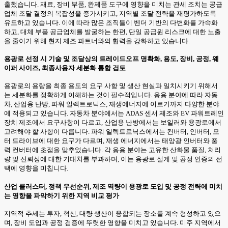
출했습니다. 재료, 장비 부품, 완제품 도구에 영향을 미치는 관세 조치는 공급
업체 조달 결정의 복잡성을 증가시키고, 지역별 조달 전략을 재평가하도록
유도하고 있습니다. 이에 따라 많은 조직들이 벤더 기반의 다변화를 가속화
하고, 대체 부품 공급업체를 발굴하는 한편, 단일 공급원 리스크에 대한 노출
을 줄이기 위해 현지 제조 파트너와의 협력을 강화하고 있습니다.
용광로 선정 시 기술 및 조달상의 트레이드오프 명확화, 용도, 장비, 공정, 웨
이퍼 사이즈, 최종사용자 세분화 통합 검토
용광로의 용량을 최종 용도의 요구 사항 및 생산 현실과 일치시키기 위해서
는 세분화를 정확하게 이해하는 것이 필수적입니다. 응용 분야에 따라 자동
차, 산업용 난방, 파워 일렉트로닉스, 재생에너지에 이르기까지 다양한 분야
에 적용되고 있습니다. 자동차 분야에서는 ADAS 센서 제조와 EV 파워트레인
장치 제조에서 요구사항이 다르고, 산업용 난방에서는 보일러와 용광로에서
고려해야 할 사항이 다릅니다. 파워 일렉트로닉스에서는 컨버터, 인버터, 모
터 드라이브에 대한 요구가 다르며, 재생 에너지에서는 태양광 인버터와 풍
력 컨버터에 초점을 맞추었습니다. 각 응용 분야는 고유한 산화물 품질, 처리
량 및 신뢰성에 대한 기대치를 부과하며, 이는 용광로 설계 및 공정 인증의 선
택에 영향을 미칩니다.
산업 클러스터, 정책 우선순위, 제조 역량이 용광로 도입 및 공정 전략에 미치
는 영향을 파악하기 위한 지역 비교 평가
지역적 추세는 투자, 혁신, 대량 생산이 융합되는 장소를 계속 형성하고 있으
며, 장비 도입과 공정 검증에 뚜렷한 영향을 미치고 있습니다. 미주 지역에서