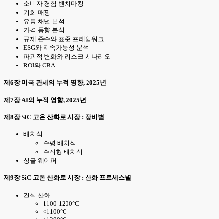
소비자 경험 벤치마킹
기회 매핑
유통 채널 분석
가격 동향 분석
규제 준수와 표준 프레임워크
ESG와 지속가능성 분석
파괴적 변화와 리스크 시나리오
ROI와 CBA
제6장 미국 관세의 누적 영향, 2025년
제7장 AI의 누적 영향, 2025년
제8장 SiC 고온 산화로 시장 : 장비별
배치식
수평 배치식
수직형 배치식
싱글 웨이퍼
제9장 SiC 고온 산화로 시장 : 산화 프로세스별
건식 산화
1100-1200°C
<1100°C