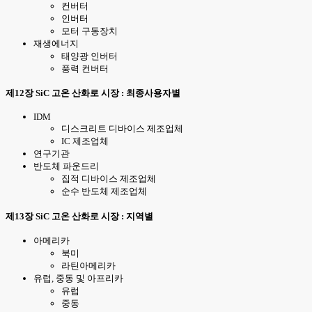
컨버터
인버터
모터 구동장치
재생에너지
태양광 인버터
풍력 컨버터
제12장 SiC 고온 산화로 시장 : 최종사용자별
IDM
디스크리트 디바이스 제조업체
IC 제조업체
연구기관
반도체 파운드리
집적 디바이스 제조업체
순수 반도체 제조업체
제13장 SiC 고온 산화로 시장 : 지역별
아메리카
북미
라틴아메리카
유럽, 중동 및 아프리카
유럽
중동