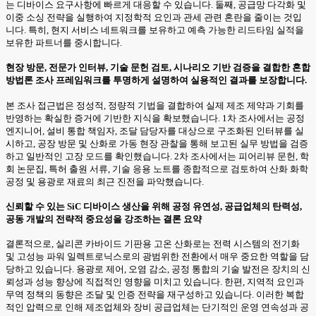
는 디바이스 요구사항에 빠르게 대응할 수 있습니다. 둘째, 공급망 다각화 및
이중 소싱 전략을 실행하여 지정학적 요인과 관세 관련 혼란을 줄이는 것입
니다. 특히, 현지 서비스 네트워크를 보유하고 예측 가능한 리드타임 실적을
보유한 파트너를 중시합니다.
현장 방문, 전문가 인터뷰, 기술 문헌 검토, 시나리오 기반 검증을 결합한 혼합
방법론 조사 프레임워크를 투명하게 설명하여 실용적인 결과를 보장합니다.
본 조사 접근법은 정성적, 정량적 기법을 결합하여 실제 제조 제약과 기회를
반영하는 확실한 증거에 기반한 지식을 확보했습니다. 1차 조사에서는 공정
엔지니어, 설비 통합 책임자, 조달 담당자를 대상으로 구조화된 인터뷰를 실
시하고, 공장 방문 및 산화로 가동 현장 관찰을 통해 보고된 실무 방법을 검증
하고 일반적인 고장 모드를 확인했습니다. 2차 조사에서는 피어리뷰 문헌, 학
회 논문집, 특허 출원 서류, 기술 응용 노트를 종합적으로 검토하여 산화 화학
공정 및 용광로 재료의 최근 진전을 파악했습니다.
신뢰할 수 있는 SiC 디바이스 생산을 위해 공정 유연성, 공급업체의 탄력성,
공동 개발의 전략적 중요성을 강조하는 결론 요약
결론적으로, 실리콘 카바이드 기판용 고온 산화로는 전력 시스템의 전기화
및 고성능 파워 일렉트로닉스로의 광범위한 전환에서 매우 중요한 역할을 담
당하고 있습니다. 용광로 제어, 오염 감소, 공정 통합의 기술 발전은 장치의 신
뢰성과 성능 향상에 직접적인 영향을 미치고 있습니다. 한편, 지역적 요인과
무역 정책의 동향은 조달 및 인증 전략을 재구성하고 있습니다. 이러한 복합
적인 압력으로 인해 제조업체와 장비 공급업체는 단기적인 운영 연속성과 공