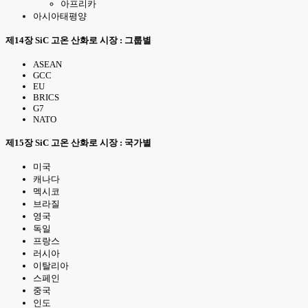
아프리카
아시아태평양
제14장 SiC 고온 산화로 시장 : 그룹별
ASEAN
GCC
EU
BRICS
G7
NATO
제15장 SiC 고온 산화로 시장 : 국가별
미국
캐나다
멕시코
브라질
영국
독일
프랑스
러시아
이탈리아
스페인
중국
인도