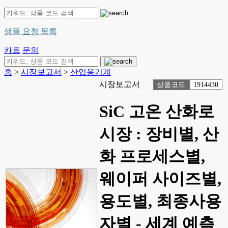
샘플 요청 목록
카트
문의
홈
>
시장보고서
>
산업용기계
시장보고서
상품코드
1914430
SiC 고온 산화로
시장 : 장비별, 산
화 프로세스별,
웨이퍼 사이즈별,
용도별, 최종사용
자별 - 세계 예측