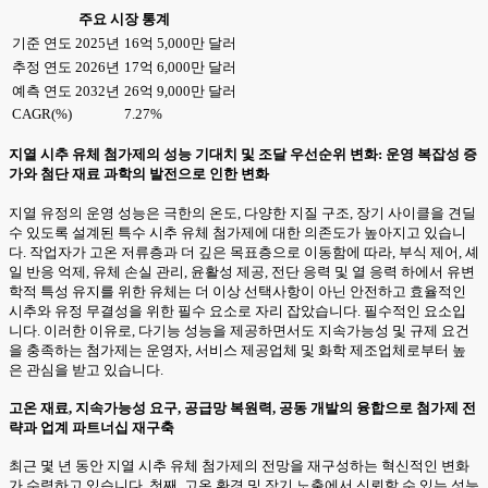
주요 시장 통계
기준 연도 2025년
16억 5,000만 달러
추정 연도 2026년
17억 6,000만 달러
예측 연도 2032년
26억 9,000만 달러
CAGR(%)
7.27%
지열 시추 유체 첨가제의 성능 기대치 및 조달 우선순위 변화: 운영 복잡성 증
가와 첨단 재료 과학의 발전으로 인한 변화
지열 유정의 운영 성능은 극한의 온도, 다양한 지질 구조, 장기 사이클을 견딜
수 있도록 설계된 특수 시추 유체 첨가제에 대한 의존도가 높아지고 있습니
다. 작업자가 고온 저류층과 더 깊은 목표층으로 이동함에 따라, 부식 제어, 셰
일 반응 억제, 유체 손실 관리, 윤활성 제공, 전단 응력 및 열 응력 하에서 유변
학적 특성 유지를 위한 유체는 더 이상 선택사항이 아닌 안전하고 효율적인
시추와 유정 무결성을 위한 필수 요소로 자리 잡았습니다. 필수적인 요소입
니다. 이러한 이유로, 다기능 성능을 제공하면서도 지속가능성 및 규제 요건
을 충족하는 첨가제는 운영자, 서비스 제공업체 및 화학 제조업체로부터 높
은 관심을 받고 있습니다.
고온 재료, 지속가능성 요구, 공급망 복원력, 공동 개발의 융합으로 첨가제 전
략과 업계 파트너십 재구축
최근 몇 년 동안 지열 시추 유체 첨가제의 전망을 재구성하는 혁신적인 변화
가 수렴하고 있습니다. 첫째, 고온 환경 및 장기 노출에서 신뢰할 수 있는 성능