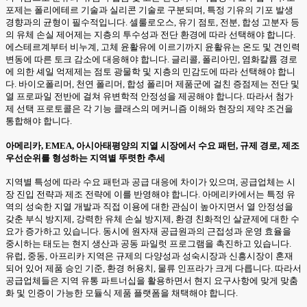
포제는 폴리에테르 기술과 실리콘 기술로 구분되며, 특정 기유의 기포 발생
경향과의 균형이 필수적입니다. 셀룰로오스, 유기 점토, 전분, 합성 고분자 등
의 유체 손실 제어제는 지층의 투수성과 전단 환경에 따라 선택해야 합니다.
에스테르계부터 비누계, 고체 윤활유에 이르기까지 윤활유는 온도 및 견인력
변동에 따른 토크 감소에 대응해야 합니다. 글리콜, 폴리아민, 염화칼륨 경로
에 의한 셰일 억제제는 점토 광물학 및 지층의 민감도에 따라 선택해야 합니
다. 바이오폴리머, 천연 폴리머, 합성 폴리머 제품군에 걸친 증점제는 전단 및
열 프로파일 전반에 걸쳐 유변학적 안정성을 제공해야 합니다. 따라서 첨가
제 선택 프로토콜은 각 기능 클래스의 메커니즘 이해와 현장의 제약 조건을
통합해야 합니다.
아메리카, EMEA, 아시아태평양의 지열 시장에서 수요 패턴, 규제 경로, 제조
우선순위를 형성하는 지역별 뚜렷한 추세
지역별 특성에 따라 수요 패턴과 공급 대응에 차이가 있으며, 공급업체는 시
장 진입 전략과 제조 전략에 이를 반영해야 합니다. 아메리카에서는 특정 유
역의 성숙한 지열 개발과 직접 이용에 대한 관심이 높아지면서 열 안정성을
갖춘 부식 방지제, 강력한 유체 손실 방지제, 환경 친화적인 살균제에 대한 수
요가 증가하고 있습니다. 동시에 원자재 공급원과의 근접성과 운영 효율을
중시하는 태도는 현지 생산과 공동 파일럿 프로그램을 촉진하고 있습니다.
유럽, 중동, 아프리카 지역은 규제의 다양성과 성숙시장과 신흥시장이 혼재
되어 있어 제품 승인 기준, 환경 허용치, 물류 인프라가 크게 다릅니다. 따라서
공급업체들은 지역 유통 파트너십을 활용하면서 현지 요구사항에 맞게 맞춤
화 및 인증이 가능한 모듈식 제품 플랫폼을 채택해야 합니다.