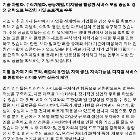
기술 차별화, 수직계열화, 공동개발, 디지털을 활용한 서비스 모델 중심의 경
쟁 전략으로 복잡한 지열 프로젝트 수주
지열 시추 첨가제 분야에서 사업을 전개하는 기업들은 경쟁 우위를 확보하기
위해 기술적 차별화, 수직적 통합, 협업 파트너십의 조합을 추구하고 있습니
다. 주요 공급업체들은 점점 더 열악해지는 갱내 환경에서 성능을 발휘할 수
있는 고온 폴리머 플랫폼과 새로운 부식 방지 화학기술에 대한 투자를 진행
하고 있습니다. 한편, 보다 엄격한 배출 규제와 허가 기준에 대응하기 위해 친
환경 배합에 집중하는 기업도 있습니다. 원료 가공 및 지역 밀착형 배합에 대
한 전략적 수직계열화를 통해 비용 변동성을 억제하고 핵심 업무에 대한 안
정적 공급을 확보하는 기업도 있습니다.
지열 첨가제 기회 포착, 배합의 유연성, 지역 생산, 지속가능성, 디지털 서비스
를 통합하는 리더를 위한 실용적 제안
업계 리더들은 이러한 인사이트를 구체적인 행동으로 전환함으로써 회복탄
력성을 구축하고, 제품 채택을 가속화하며, 장기적인 상업적 우위를 확보할
수 있습니다. 첫째, 베이스 유체와의 호환성과 열 안정성을 조절할 수 있는 모
듈형 제제 플랫폼을 우선시하여, 공통의 개발 기반을 유지하면서 유성계, 합
성계, 수성계 시스템 전체에 빠르게 적응할 수 있도록 합니다. 다음으로, 주요
지열 분지 인근에서 지역별 배합 및 파일럿 규모의 생산에 투자하여 리드 타
임을 단축하고 현장 검증을 가속화하며 관세로 인한 비용 리스크를 줄일 수
있습니다. 셋째, 시추 계약자 및 운영자와의 협력 프로그램을 강화하여 방향
성 시추 및 회전 시추의 프로파일, 완성된 처리의 화학적 특성, 개보수 작업의
요구에 맞는 첨가제 패키지를 공동 개발합니다.