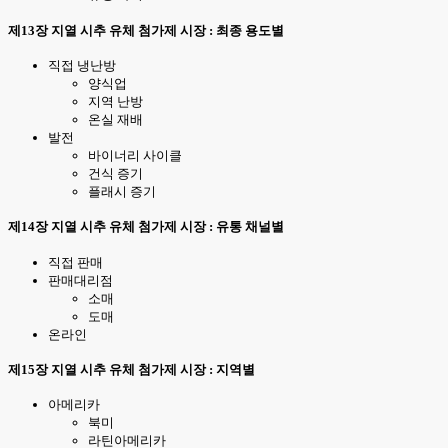
제13장 지열 시추 유체 첨가제 시장 : 최종 용도별
직접 냉난방
양식업
지역 난방
온실 재배
발전
바이너리 사이클
건식 증기
플래시 증기
제14장 지열 시추 유체 첨가제 시장 : 유통 채널별
직접 판매
판매대리점
소매
도매
온라인
제15장 지열 시추 유체 첨가제 시장 : 지역별
아메리카
북미
라틴아메리카