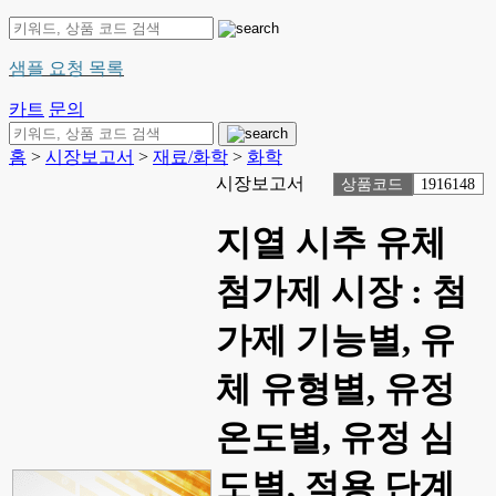
샘플 요청 목록
카트
문의
홈
>
시장보고서
>
재료/화학
>
화학
시장보고서
상품코드
1916148
지열 시추 유체
첨가제 시장 : 첨
가제 기능별, 유
체 유형별, 유정
온도별, 유정 심
도별, 적용 단계