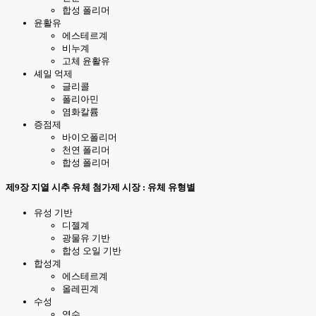
합성 폴리머
윤활유
에스테르계
비누계
고체 윤활유
셰일 억제
글리콜
폴리아민
염화칼륨
증점제
바이오폴리머
천연 폴리머
합성 폴리머
제9장 지열 시추 유체 첨가제 시장 : 유체 유형별
유성 기반
디젤계
광물유 기반
합성 오일 기반
합성계
에스테르계
올레핀계
수성
염수