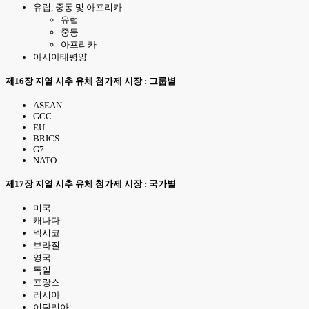
유럽, 중동 및 아프리카
유럽
중동
아프리카
아시아태평양
제16장 지열 시추 유체 첨가제 시장 : 그룹별
ASEAN
GCC
EU
BRICS
G7
NATO
제17장 지열 시추 유체 첨가제 시장 : 국가별
미국
캐나다
멕시코
브라질
영국
독일
프랑스
러시아
이탈리아