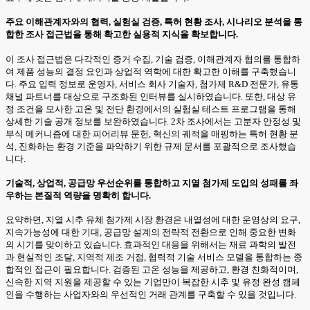
주요 이해관계자와의 협력, 실험실 검증, 특허 현황 조사, 시나리오 분석을 통
합한 조사 접근법을 통해 확고한 실용적 지식을 확보합니다.
이 조사 접근법은 다각적인 증거 수집, 기술 검증, 이해관계자 협의를 통합하
여 제품 성능의 결정 요인과 상업적 역학에 대한 확고한 이해를 구축했습니
다. 주요 입력 정보로 운영자, 서비스 회사 기술자, 첨가제 R&D 전문가, 유통
채널 파트너를 대상으로 구조화된 인터뷰를 실시하였습니다. 또한, 대상 유
정 조건을 모사한 고온 및 전단 환경에서의 실험실 테스트 프로그램을 통해
상세한 기술 공개 정보를 보완하였습니다. 2차 조사에서는 고분자 안정성 및
부식 메커니즘에 대한 피어리뷰 문헌, 혁신의 궤적을 매핑하는 특허 현황 분
석, 진화하는 환경 기준을 파악하기 위한 규제 문서를 포괄적으로 조사했습
니다.
기술적, 상업적, 공급망 우선순위를 통합하고 지열 첨가제 도입의 성패를 좌
우하는 본질적 역량을 명확히 합니다.
요약하면, 지열 시추 유체 첨가제 시장 환경은 내열성에 대한 운영상의 요구,
지속가능성에 대한 기대, 공급망 설계의 전략적 전환으로 인해 중요한 변화
의 시기를 맞이하고 있습니다. 효과적인 대응을 위해서는 재료 과학의 발전
과 현실적인 조달, 지역적 제조 거점, 협력적 기술 서비스 모델을 통합하는 종
합적인 접근이 필요합니다. 검증된 고온 성능을 제공하고, 환경 친화적이며,
신속한 지역 지원을 제공할 수 있는 기업만이 복잡한 시추 및 유정 완성 캠페
인을 수행하는 사업자와의 우선적인 거래 관계를 구축할 수 있을 것입니다.