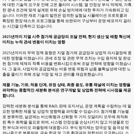
에 대한 기술적 요구로 인해 고온 폴리머 시스템, 열 안정성 부식 억제제, 가혹
한 갱내 조건에 맞게 설계된 유체 손실 방지제에 대한 투자가 가속화되고 있
습니다. 이러한 재료 기술의 발전은 엄격한 실험실 시뮬레이션 프로토콜과
확장된 현장 테스트 프로그램을 통해 보완되어 구상부터 운영 배포까지 걸리
는 시간을 단축하고 있습니다.
2025년까지 지열 시추 첨가제 공급망의 조달 전략, 현지 생산 및 배합 혁신에
미치는 누적 관세 변동이 미치는 영향
2025년까지의 무역 정책 동향은 지열 첨가제 공급망과 상업적 의사결정에 중
대한 영향을 미쳤습니다. 관세 조정 및 관련 무역 조치는 수입 원자재 및 완성
된 첨가제 제제의 착륙 비용을 변화시킴으로써 조달 전략에 영향을 미쳤습니
다. 그 결과, 사업자와 공급업체는 비용 변동 위험과 납품 불확실성에 대한 노
출을 줄이기 위해 조달 거점 및 재고 관리를 재검토했습니다.
제품 기능, 기유, 적용 단계, 유정 상태, 최종 용도, 유통 채널에 미치는 영향을
파악하는 종합적인 세분화 분석은 연구개발 및 상업화 전략에 시사점을 제공
합니다.
강력한 세분화 분석을 통해 R&D, 판매 포지셔닝, 운영 계획을 수립하는 데 필
요한 명확한 제품 및 상업적 영향력을 파악할 수 있습니다. 첨가제를 기능별
로 분류하면, 살균제는 비산화형과 산화형 두 가지 모달리티 모두에 최적화
된 특수 화학을 필요로 하며, 시스템 안정성을 손상시키지 않고 미생물로 인
한 부식과 바이오 파울링에 대응합니다. 부식 방지제는 양극성 및 음극성 메
커니즘으로 분류되며, 금속 합금 및 고온 환경과의 적합성이 요구됩니다. 소