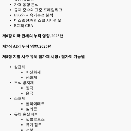
가격 동향 분석
규제 준수와 표준 프레임워크
ESG와 지속가능성 분석
디스럽션과 리스크 시나리오
ROI와 CBA
제6장 미국 관세의 누적 영향, 2025년
제7장 AI의 누적 영향, 2025년
제8장 지열 시추 유체 첨가제 시장 : 첨가제 기능별
살균제
비산화제
산화제
부식 방지제
양극
음극
소포제
폴리에테르
실리콘
유체 손실 제어
셀룰로오스
유기 점토
전분