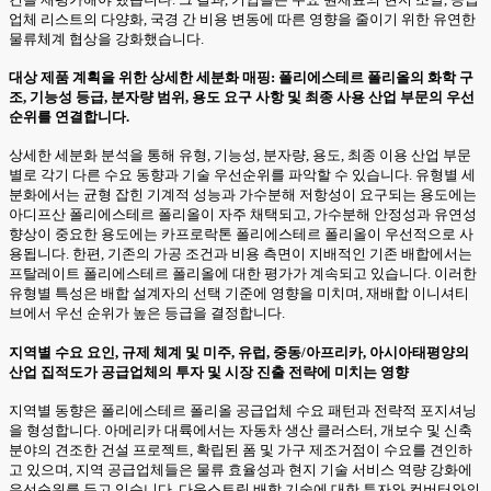
업체 리스트의 다양화, 국경 간 비용 변동에 따른 영향을 줄이기 위한 유연한
물류체계 협상을 강화했습니다.
대상 제품 계획을 위한 상세한 세분화 매핑: 폴리에스테르 폴리올의 화학 구
조, 기능성 등급, 분자량 범위, 용도 요구 사항 및 최종 사용 산업 부문의 우선
순위를 연결합니다.
상세한 세분화 분석을 통해 유형, 기능성, 분자량, 용도, 최종 이용 산업 부문
별로 각기 다른 수요 동향과 기술 우선순위를 파악할 수 있습니다. 유형별 세
분화에서는 균형 잡힌 기계적 성능과 가수분해 저항성이 요구되는 용도에는
아디프산 폴리에스테르 폴리올이 자주 채택되고, 가수분해 안정성과 유연성
향상이 중요한 용도에는 카프로락톤 폴리에스테르 폴리올이 우선적으로 사
용됩니다. 한편, 기존의 가공 조건과 비용 측면이 지배적인 기존 배합에서는
프탈레이트 폴리에스테르 폴리올에 대한 평가가 계속되고 있습니다. 이러한
유형별 특성은 배합 설계자의 선택 기준에 영향을 미치며, 재배합 이니셔티
브에서 우선 순위가 높은 등급을 결정합니다.
지역별 수요 요인, 규제 체계 및 미주, 유럽, 중동/아프리카, 아시아태평양의
산업 집적도가 공급업체의 투자 및 시장 진출 전략에 미치는 영향
지역별 동향은 폴리에스테르 폴리올 공급업체 수요 패턴과 전략적 포지셔닝
을 형성합니다. 아메리카 대륙에서는 자동차 생산 클러스터, 개보수 및 신축
분야의 견조한 건설 프로젝트, 확립된 폼 및 가구 제조거점이 수요를 견인하
고 있으며, 지역 공급업체들은 물류 효율성과 현지 기술 서비스 역량 강화에
우선순위를 두고 있습니다. 다운스트림 배합 기술에 대한 투자와 컨버터와의