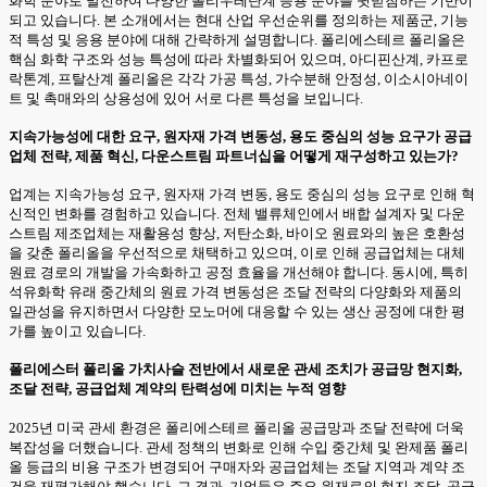
화학 분야로 발전하여 다양한 폴리우레탄계 응용 분야를 뒷받침하는 기반이
되고 있습니다. 본 소개에서는 현대 산업 우선순위를 정의하는 제품군, 기능
적 특성 및 응용 분야에 대해 간략하게 설명합니다. 폴리에스테르 폴리올은
핵심 화학 구조와 성능 특성에 따라 차별화되어 있으며, 아디핀산계, 카프로
락톤계, 프탈산계 폴리올은 각각 가공 특성, 가수분해 안정성, 이소시아네이
트 및 촉매와의 상용성에 있어 서로 다른 특성을 보입니다.
지속가능성에 대한 요구, 원자재 가격 변동성, 용도 중심의 성능 요구가 공급
업체 전략, 제품 혁신, 다운스트림 파트너십을 어떻게 재구성하고 있는가?
업계는 지속가능성 요구, 원자재 가격 변동, 용도 중심의 성능 요구로 인해 혁
신적인 변화를 경험하고 있습니다. 전체 밸류체인에서 배합 설계자 및 다운
스트림 제조업체는 재활용성 향상, 저탄소화, 바이오 원료와의 높은 호환성
을 갖춘 폴리올을 우선적으로 채택하고 있으며, 이로 인해 공급업체는 대체
원료 경로의 개발을 가속화하고 공정 효율을 개선해야 합니다. 동시에, 특히
석유화학 유래 중간체의 원료 가격 변동성은 조달 전략의 다양화와 제품의
일관성을 유지하면서 다양한 모노머에 대응할 수 있는 생산 공정에 대한 평
가를 높이고 있습니다.
폴리에스터 폴리올 가치사슬 전반에서 새로운 관세 조치가 공급망 현지화,
조달 전략, 공급업체 계약의 탄력성에 미치는 누적 영향
2025년 미국 관세 환경은 폴리에스테르 폴리올 공급망과 조달 전략에 더욱
복잡성을 더했습니다. 관세 정책의 변화로 인해 수입 중간체 및 완제품 폴리
올 등급의 비용 구조가 변경되어 구매자와 공급업체는 조달 지역과 계약 조
건을 재평가해야 했습니다. 그 결과, 기업들은 주요 원재료의 현지 조달, 공급