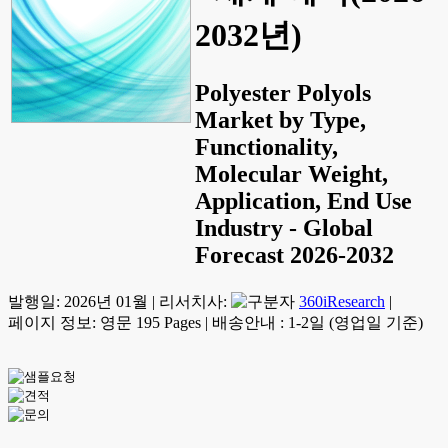
2032년)
Polyester Polyols
Market by Type,
Functionality,
Molecular Weight,
Application, End Use
Industry - Global
Forecast 2026-2032
발행일:
2026년 01월
|
리서치사:
360iResearch
|
페이지 정보: 영문 195 Pages
|
배송안내 : 1-2일 (영업일 기준)