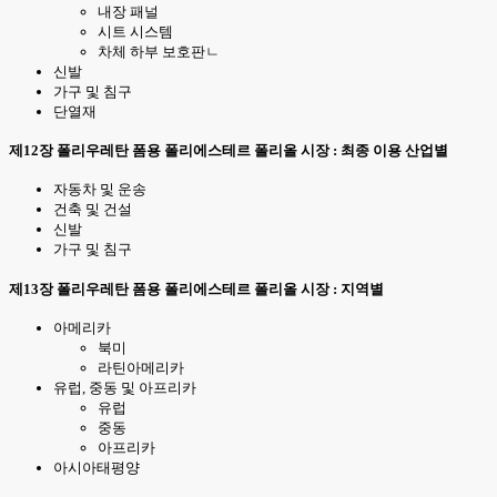
내장 패널
시트 시스템
차체 하부 보호판ㄴ
신발
가구 및 침구
단열재
제12장 폴리우레탄 폼용 폴리에스테르 폴리올 시장 : 최종 이용 산업별
자동차 및 운송
건축 및 건설
신발
가구 및 침구
제13장 폴리우레탄 폼용 폴리에스테르 폴리올 시장 : 지역별
아메리카
북미
라틴아메리카
유럽, 중동 및 아프리카
유럽
중동
아프리카
아시아태평양