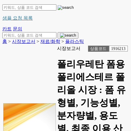
샘플 요청 목록
카트
문의
홈
>
시장보고서
>
재료/화학
>
플라스틱
시장보고서
상품코드
1916213
폴리우레탄 폼용
폴리에스테르 폴
리올 시장 : 폼 유
형별, 기능성별,
분자량별, 용도
별, 최종 이용 산