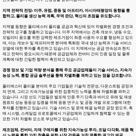
지역 전략적 전망: 미주, 유럽, 중동 및 아프리카, 아시아태평양의 동향을 통
합하고, 폴리올 생산 능력 계획, 무역 판단, 혁신의 초점을 유도합니다.
지역별 동향은 폴리에스터 폴리올 공급과 혁신에 있어 차별화된 경쟁 조건과
전략적 요구를 창출하고 있습니다. 미주 지역에서는 건축 개보수, 냉동 수요,
모빌리티 용도를 위한 강력한 제조거점이 최종 사용자 수요를 형성하고 있으
며, 이는 개보수 및 애프터마켓 분야에 특화된 국내 생산 능력과 기술 서비스
모델에 대한 투자를 촉진하고 있습니다. 이 지역에서는 공급 연속성과 현지
재고 전략이 중요시되기 때문에 공급업체와 컨버터 간의 인증 일정 및 물류
계획에 대한 긴밀한 협력이 촉진되고 있습니다.
경쟁 정보 및 기업 역량 분석을 통해 주요 공급업체들이 기술 서비스, 지속가
능성 노력, 통합 공급 솔루션을 통해 차별화를 꾀하고 있는 점을 강조합니다.
폴리에스터 폴리올 분야의 주요 기업들은 기술적 전문성, 다운스트림 공정과
의 연계, 그리고 지속가능성을 위한 집중적인 노력을 통해 차별화를 꾀하고
있습니다. 시장 선도 기업들은 발포제 인증 주기 단축과 바이오 유래 및 재생
원료의 성능 동등성 입증을 위해 응용 연구소 및 공동 개발 프로그램에 대한
투자를 진행하고 있습니다. 기술 서비스 및 문제 해결 능력은 공정 윈도우, 촉
매 시스템, 스케일업 프로토콜에서 가공업체와 긴밀하게 협력할 수 있는 중
요한 가치 차별화 요소로 부상하고 있습니다.
제조업체, 컨버터, 자재 구매자를 위한 지속가능성 투자, 조달 다각화, 제품 혁
신 노력을 통한 가치 창출을 위한 시장 검증을 거친 명확한 권고안 제공