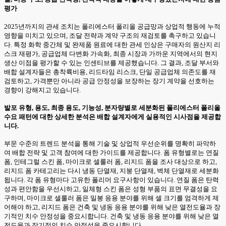
평가
2025년까지의 관세 조치는 폴리에스터 폴리올 공급망과 상업적 행동에 누적
영향을 미치고 있으며, 조달 전략과 계약 구조의 재검토를 촉구하고 있습니
다. 특정 화학 중간체 및 완제품 원료에 대한 관세 인상은 구매자의 원산지 리
스크 재평가, 공급업체 다변화 가속화, 최종 시장과 가까운 지역에서의 현지
생산 이점을 평가할 수 있는 인센티브를 제공했습니다. 그 결과, 조달 부서와
배합 설계자들은 총착륙비용, 리드타임 리스크, 단일 공급업체 의존도를 재
검토하고, 가격뿐만 아니라 공급 안정성을 보장하는 장기 계약을 선호하는
경향이 강해지고 있습니다.
발포 유형, 용도, 최종 용도, 기능성, 분자량별로 세분화된 폴리에스터 폴리올
수요 패턴에 대한 상세한 분석은 배합 설계자에게 실용적인 시사점을 제공합
니다.
부문 수준의 트렌드 분석을 통해 기술 및 상업적 우선순위를 명확히 파악하
여 배합 전략 및 고객 참여에 대한 가이드를 제공합니다. 폼 유형별로는 연질
폼, 인테그럴 스킨 폼, 마이크로 셀룰러 폼, 리지드 폼을 조사 대상으로 하고,
리지드 폼 카테고리는 다시 냉동 단열재, 지붕 단열재, 벽체 단열재로 세분화
됩니다. 각 폼 유형마다 고유한 폴리머 요구사항이 있습니다. 연질 폼은 탄력
성과 편안함을 우선시하고, 일체형 스킨 폼은 성형 부품의 표면 무결성을 요
구하며, 마이크로 셀룰러 폼은 밀봉 응용 분야를 위해 셀 크기를 엄격하게 제
어해야 하고, 리지드 폼은 건축 및 냉동 응용 분야를 위해 낮은 열전도율과 장
기적인 치수 안정성을 중요시합니다. 건축 및 냉동 응용 분야를 위해 낮은 열
전도율과 장기적인 치수 안정성을 중요시합니다.