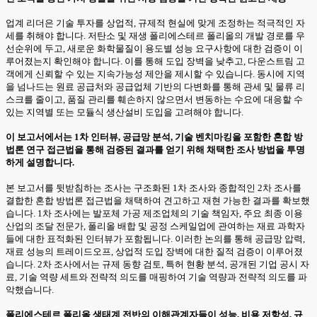
업계 리더은 기술 투자를 상업적, 규제적 현실에 맞게 조정하는 적극적인 자
세를 취해야 합니다. 저탄소 및 재생 폴리에스테르 폴리올의 개발 경로를 우
선순위에 두고, 새로운 화학물질이 용도별 성능 요구사항에 대한 검증이 이
루어졌는지 확인해야 합니다. 이를 통해 도입 장벽을 낮추고, 다운스트림 고
객에게 신뢰할 수 있는 지속가능성 제안을 제시할 수 있습니다. 동시에 지역
을 넘나드는 원료 공급처와 공급업체 기반의 다변화를 통해 관세 및 물류 리
스크를 줄이고, 품질 관리를 훼손하지 않으면서 변동하는 수요에 대응할 수
있는 지역별 또는 모듈식 생산설비 도입을 고려해야 합니다.
이 보고서에서는 1차 인터뷰, 공급망 분석, 기술 벤치마킹을 포함한 혼합 방
법론 연구 접근법을 통해 검증된 결과를 얻기 위해 채택한 조사 방법을 투명
하게 설명합니다.
본 보고서를 뒷받침하는 조사는 구조화된 1차 조사와 종합적인 2차 조사를
결합한 혼합 방법론 접근법을 채택하여 견고하고 재현 가능한 결과를 확보했
습니다. 1차 조사에는 발포체 가공 제조업체의 기술 책임자, 주요 최종 이용
산업의 조달 전문가, 폴리올 배합 및 공정 스케일업에 관여하는 재료 과학자
들에 대한 표적화된 인터뷰가 포함됩니다. 이러한 논의를 통해 공급망 압력,
재료 성능의 트레이드오프, 상업적 도입 장벽에 대한 질적 검증이 이루어졌
습니다. 2차 조사에서는 규제 동향 검토, 특허 현황 분석, 공개된 기업 공시 자
료, 기술 역량 세트와 전략적 의도를 매핑하여 기술 역량과 전략적 의도를 파
악했습니다.
폴리에스테르 폴리올 생태계 전반의 이해관계자들이 성능, 비용 저항성, 규