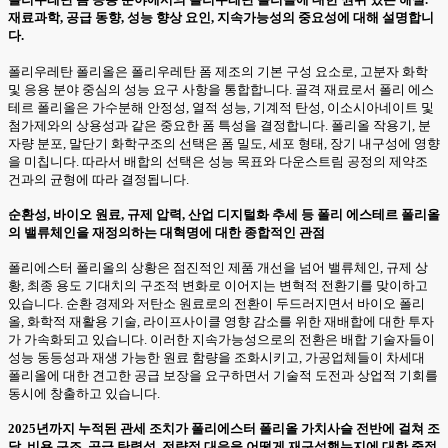
재료과학, 공급 동향, 성능 향상 요인, 지속가능성의 중요성에 대해 설명합니
다.
폴리우레탄 폴리올은 폴리우레탄 폼 제조의 기본 구성 요소로, 고분자 화학
및 응용 분야 중심의 성능 요구 사항을 통합합니다. 골격 재료로서 폴리 에스
테르 폴리올은 가수분해 안정성, 열적 성능, 기계적 탄성, 이소시아네이트 및
첨가제와의 상용성과 같은 중요한 폼 특성을 결정합니다. 폴리올 작용기, 분
자량 분포, 말단기 화학구조의 선택은 폼 밀도, 세포 형태, 장기 내구성에 영향
을 미칩니다. 따라서 배합의 선택은 성능 목표와 다운스트림 공정의 제약조
건과의 균형에 따라 결정됩니다.
순환성, 바이오 원료, 규제 압력, 산업 디지털화 추세 등 폴리 에스테르 폴리올
의 밸류체인을 재정의하는 대혁명에 대한 종합적인 관점
폴리에스터 폴리올의 상황은 점진적인 제품 개선을 넘어 밸류체인, 규제 상
황, 최종 용도 기대치의 구조적 변화로 이어지는 변혁적 전환기를 맞이하고
있습니다. 순환 경제와 저탄소 원료로의 전환이 두드러지면서 바이오 폴리
올, 화학적 재활용 기술, 라이프사이클 영향 감소를 위한 재배합에 대한 투자
가 가속화되고 있습니다. 이러한 지속가능성으로의 전환은 배합 기술자들이
성능 동등성과 재생 가능한 원료 함량을 조화시키고, 가공업체들이 차세대
폴리올에 대한 견고한 공급 보장을 요구하면서 기술적 도전과 상업적 기회를
동시에 창출하고 있습니다.
2025년까지 누적된 관세 조치가 폴리에스터 폴리올 가치사슬 전반에 걸쳐 조
달, 비용 구조, 공급 탄력성, 전략적 대응을 어떻게 재구성했는지에 대한 중점