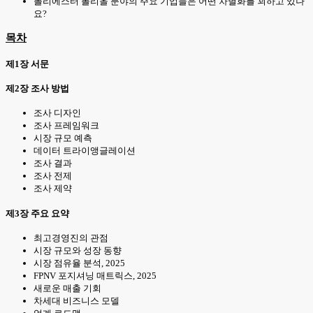
폴리에스터 폴리올 분야의 주요 기업들은 어떤 차별화를 꾀하고 있나
요?
목차
제1장 서문
제2장 조사 방법
조사 디자인
조사 프레임워크
시장 규모 예측
데이터 트라이앵글레이션
조사 결과
조사 전제
조사 제약
제3장 주요 요약
최고경영진의 관점
시장 규모와 성장 동향
시장 점유율 분석, 2025
FPNV 포지셔닝 매트릭스, 2025
새로운 매출 기회
차세대 비즈니스 모델