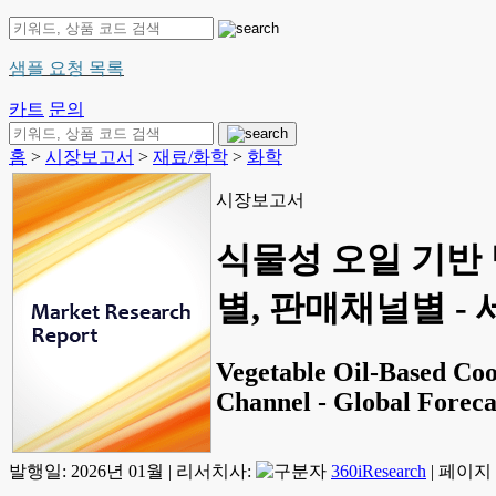
샘플 요청 목록
카트
문의
홈
>
시장보고서
>
재료/화학
>
화학
시장보고서
식물성 오일 기반 
별, 판매채널별 - 세
Vegetable Oil-Based Coo
Channel - Global Foreca
발행일:
2026년 01월
|
리서치사:
360iResearch
|
페이지 정