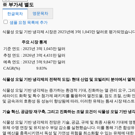
※ 부가세 별도
영문목차
한글목차
샘플 요청 목록에 추가
식물성 오일 기반 냉각제 시장은 2025년에 3억 1,045만 달러로 평가되었습니다. 
주요 시장 통계
기준 연도 : 2025년
3억 1,045만 달러
추정 연도 : 2026년
3억 4,431만 달러
예측 연도 : 2032년
5억 9,847만 달러
CAGR(%)
9.83%
식물성 오일 기반 냉각제의 전략적 도입: 현대 산업 및 모빌리티 분야에서 열적
식물성 오일 기반 냉각제는 증가하는 환경적 기대, 진화하는 열 관리 요구, 
세라이드 화학 및 특수 첨가제 패키지를 활용하여 열전도율, 점도 조절, 산화
및 금속과의 호환성 등 성능이 향상됨에 따라, 이러한 유체는 틈새 시장 테스
기술 혁신, 공급망 재구축, 그리고 진화하는 조달 요건이 식물성 오일 기반 
식물성 오일 기반 냉각제의 전망은 기술, 공급, 규제 및 최종 사용자 기대에
유체 수명 연장 및 유지보수 부담 감소를 실현했습니다. 이를 통해 기존 합성
열 예산을 충족시키면서 독성 및 가연성 위험을 최소화할 수 있는 유체에 대한