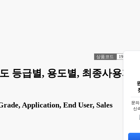
상품코드
1916253
점도 등급별, 용도별, 최종사용자
문의
rade, Application, End User, Sales
신