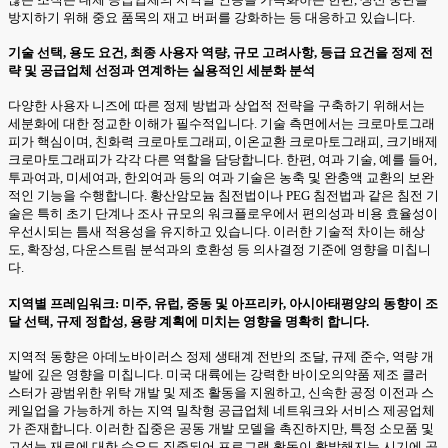
방지하기 위해 중요 품목의 재고 버퍼를 강화하는 등 대응하고 있습니다.
기술 선택, 용도 요건, 최종 사용자 역량, 규모 고려사항, 등급 요건을 정제 전
략 및 공급업체 선정과 연계하는 실용적인 세분화 분석
다양한 사용자 니즈에 따른 정제 방법과 상업적 전략을 구축하기 위해서는
세분화에 대한 정교한 이해가 필수적입니다. 기술 측면에서는 크로마토그래
피가 핵심이며, 친화력 크로마토그래피, 이온교환 크로마토그래피, 크기배제
크로마토그래피가 각각 다른 역할을 담당합니다. 한편, 여과 기술, 예를 들어,
투과여과, 미세여과, 한외여과 등의 여과 기술은 농축 및 완충액 교환의 보완
적인 기능을 수행합니다. 황산암모늄 침전법이나 PEG 침전법과 같은 침전 기
술은 특히 초기 단계나 조사 규모의 워크플로우에서 편의성과 비용 효율성이
우선시되는 틈새 적용성을 유지하고 있습니다. 이러한 기술적 차이는 해상
도, 확장성, 다운스트림 분석과의 호환성 등 의사결정 기준에 영향을 미칩니
다.
지역별 프레임워크: 미주, 유럽, 중동 및 아프리카, 아시아태평양의 동향이 조
달 선택, 규제 정합성, 용량 계획에 미치는 영향을 명확히 합니다.
지역적 동향은 아데노바이러스 정제 생태계 전반의 조달, 규제 준수, 역량 개
발에 깊은 영향을 미칩니다. 미국 대륙에는 강력한 바이오의약품 제조 클러
스터가 광범위한 위탁 개발 및 제조 활동을 지원하고, 신속한 공정 이전과 스
케일업을 가능하게 하는 지역 밀착형 공급업체 네트워크와 서비스 제공업체
가 존재합니다. 이러한 집중은 공동 개발 모델을 촉진하지만, 특정 소모품 및
고성능 재료에 대한 수요도 집중되어 프로그램 활동이 활발해지는 시기에 공