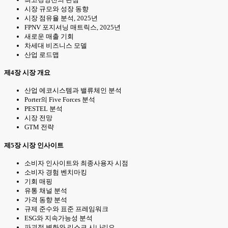
시장 규모와 성장 동향
시장 점유율 분석, 2025년
FPNV 포지셔닝 매트릭스, 2025년
새로운 매출 기회
차세대 비즈니스 모델
산업 로드맵
제4장 시장 개요
산업 에코시스템과 밸류체인 분석
Porter의 Five Forces 분석
PESTEL 분석
시장 전망
GTM 전략
제5장 시장 인사이트
소비자 인사이트와 최종사용자 시점
소비자 경험 벤치마킹
기회 매핑
유통 채널 분석
가격 동향 분석
규제 준수와 표준 프레임워크
ESG와 지속가능성 분석
파괴적 변화와 리스크 시나리오