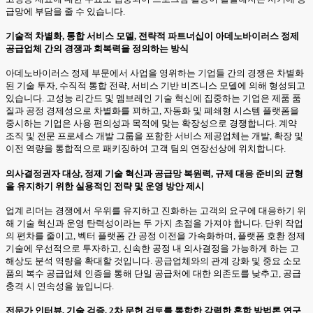
급망에 부담을 줄 수 있습니다.
기술적 차별화, 통합 서비스 모델, 전략적 파트너십이 아데노바이러스 정제
공급업체 간의 경쟁과 회복력을 정의하는 방식
아데노바이러스 정제 부문에서 사업을 영위하는 기업들 간의 경쟁은 차별화
된 기술 투자, 수직적 통합 전략, 서비스 기반 비즈니스 모델에 의해 형성되고
있습니다. 고성능 리간드 및 멤브레인 기술 혁신에 집중하는 기업은 제품 품
질과 공정 경제성으로 차별화를 꾀하고, 자동화 및 폐쇄형 시스템 플랫폼을
중시하는 기업은 사용 편의성과 목적에 맞는 확장성으로 경쟁합니다. 계약
조직 및 전문 프로세스 개발 그룹을 포함한 서비스 제공업체는 개발, 확장 및
이전 역량을 통합적으로 패키징하여 고객 팀의 연장선상에 위치합니다.
의사결정권자 대상, 정제 기술 혁신과 공급망 복원력, 규제 대응 준비의 균형
을 유지하기 위한 실용적인 전략 및 운영 방안 제시
업계 리더는 경쟁에서 우위를 유지하고 진화하는 고객의 요구에 대응하기 위
해 기술 혁신과 운영 탄력성이라는 두 가지 초점을 가져야 합니다. 단위 작업
의 편차를 줄이고, 벡터 플랫폼 간 공정 이전을 가속화하며, 플랫폼 호환 정제
기술에 우선적으로 투자하고, 신속한 공정 내 의사결정을 가능하게 하는 고
해상도 분석 역량을 확대할 것입니다. 공급업체와의 관계 강화 및 중요 소모
품의 복수 공급업체 인증을 통해 단일 공급처에 대한 의존도를 낮추고, 공급
충격 시 연속성을 높입니다.
전문가 인터뷰, 기술 검증, 2차 문헌 검토를 통합한 강력한 혼합 방법론 연구