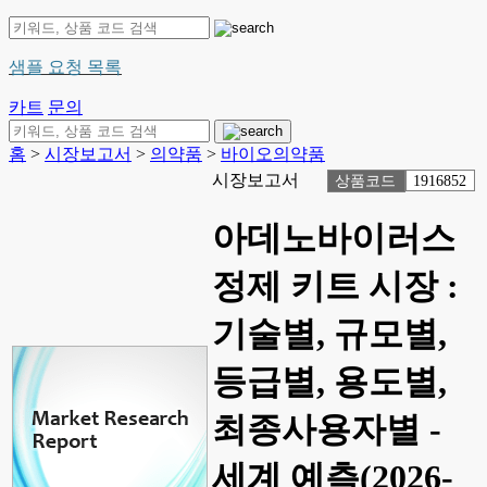
샘플 요청 목록
카트
문의
홈
>
시장보고서
>
의약품
>
바이오의약품
시장보고서
상품코드
1916852
아데노바이러스
정제 키트 시장 :
기술별, 규모별,
등급별, 용도별,
최종사용자별 -
세계 예측(2026-