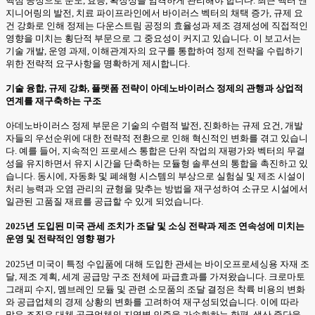
핵심 공정으로 순도, 효능, 확장성을 엄격하게 관리해야 합니다. 최근 벡터 엔
지니어링의 발전, 치료 파이프라인에서 바이러스 벡터의 채택 증가, 규제 요
건 강화로 인해 정제는 다운스트림 공정의 효율성과 제조 경제성에 직접적인
영향을 미치는 횡단적 부문으로 그 중요성이 커지고 있습니다. 이 보고서는
기술 개발, 운영 과제, 이해관계자의 요구를 통합하여 정제 전략을 수립하기
위한 전략적 요구사항을 명확하게 제시합니다.
기술 융합, 규제 강화, 플랫폼 전략이 아데노바이러스 정제의 관행과 상업적
연계를 재구축하는 구조
아데노바이러스 정제 부문은 기술의 수렴적 발전, 진화하는 규제 요건, 개발
자들의 우선순위에 대한 전략적 전환으로 인해 혁신적인 변화를 겪고 있습니
다. 예를 들어, 지속적인 프로세스 통합은 단위 작업의 재평가와 벡터의 무결
성을 유지하면서 유지 시간을 단축하는 모듈형 솔루션의 통합을 촉진하고 있
습니다. 동시에, 자동화 및 폐쇄형 시스템의 부상으로 실험실 및 제조 시설이
처리 능력과 오염 관리의 균형을 맞추는 방법을 재구성하여 소규모 시설에서
일관된 고품질 재료를 공급할 수 있게 되었습니다.
2025년 도입된 미국 관세 조치가 조달 및 소싱 전략과 제조 연속성에 미치는
운영 및 전략적인 영향 평가
2025년 미국이 특정 수입품에 대해 도입한 관세는 바이오프로세싱용 자재 조
달, 제조 계획, 세계 공급망 구조 전체에 파급효과를 가져왔습니다. 크로마토
그래피 수지, 멤브레인 모듈 및 관련 소모품의 조달 결정은 착륙 비용의 변화
와 공급업체의 경제 상황의 변화를 고려하여 재구성되었습니다. 이에 따라
많은 조직은 대체 공급업체의 지역별 인증을 가속화하는 한편, 생산 중단을