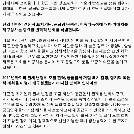
경에 대해 설명합니다. 합금 개발 및 표면처리 기술의 발전으로 성능 범위가
확대되는 한편, 공급망 재구축과 관세 동향으로 인해 조달 전략과 위험 평가
가 재구성되고 있습니다.
산업 전반의 경쟁적 포지셔닝, 공급망 탄력성, 지속가능성에 대한 기대치를
재구성하는 중요한 변혁적 변화를 식별합니다.
기술 혁신, 규제 압력, 최종사용자 기대치의 변화 등이 결합되어 시장은 변혁
적 전환을 경험하고 있습니다. 재료 혁신을 통해 더 높은 강도 대 중량비, 향상
된 피로 저항성, 부식을 줄이고 생체적합성을 향상시키는 새로운 표면 화학
처리(해당되는 경우)를 실현했습니다. 이러한 기술 발전은 제품 설계자에게
새로운 기회를 제공하는 동시에 제조 정밀도와 품질 보증의 수준을 높이고
있습니다.
2025년까지의 관세 변경이 조달 전략, 공급업체 거점 배치 결정, 장기적 복원
력 계획을 어떻게 재구성했는지에 대한 분석적 인사이트
최근 정책 개입과 관세 변경은 조달 계산과 공급업체 관계를 변화시켰고,
2025년까지 미국 관세 조치의 누적된 영향은 특히 심각합니다. 관세 조정으
로 인해 특정 수입 자재 및 완제품의 착륙 비용이 상승함에 따라, 바이어들은
공급업체들의 거점 배치를 재검토하고 대체 공급처의 인증을 가속화하고 있
습니다. 그 결과, 조달 전략에서 지역 공급업체 활용, 가격 및 납기 보호 조항
이 포함된 장기 계약, 경제적으로 실현 가능한 국내 생산능력에 대한 투자가
점점 더 강조되고 있습니다.