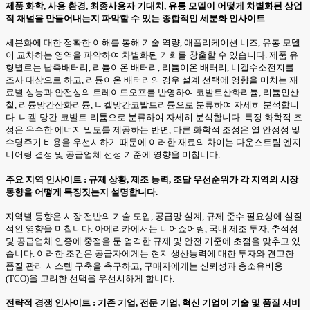
제품 화학, 사용 환경, 최종사용자 기대치, 유통 모델이 어떻게 차별화된 상업
적 채널을 만들어내는지 파악할 수 있는 종합적인 세분화 인사이트
세분화에 대한 정확한 이해를 통해 기술 역량, 애플리케이션 니즈, 유통 모델
이 교차하는 영역을 파악하여 차별화된 기회를 창출할 수 있습니다. 제품 유
형별로는 납축배터리, 리튬이온 배터리, 리튬이온 배터리, 니켈수소전지를
조사 대상으로 하고, 리튬이온 배터리의 경우 설계 선택에 영향을 미치는 재
료별 성능과 안전성의 트레이드오프를 반영하여 코발트산화리튬, 리튬인산
철, 리튬망간산화리튬, 니켈망간코발트리튬으로 분류하여 자세히 분석합니
다. 니켈-망간-코발트-리튬으로 분류하여 자세히 분석합니다. 특정 화학적 조
성은 우수한 에너지 밀도를 제공하는 반면, 다른 화학적 조성은 열 안정성 및
수명주기 비용을 우선시하기 때문에 이러한 재료의 차이는 다운스트림 엔지
니어링 결정 및 공급업체 선정 기준에 영향을 미칩니다.
주요 지역 인사이트 : 규제 상황, 제조 능력, 조달 우선순위가 각 지역의 시장
동향을 어떻게 특징짓는지 설명합니다.
지역별 동향은 시장 전반의 기술 도입, 공급망 설계, 규제 준수 필요성에 실질
적인 영향을 미칩니다. 아메리카에서는 니어쇼어링, 국내 제조 투자, 추적성
및 공급업체 인증에 중점을 둔 엄격한 규제 및 안전 기준에 초점을 맞추고 있
습니다. 이러한 조건은 공급자에게는 현지 생산능력에 대한 투자와 견고한
품질 관리 시스템 구축을 촉구하고, 구매자에게는 신뢰성과 총소유비용
(TCO)을 고려한 선택을 우선시하게 합니다.
전략적 경쟁 인사이트 : 기존 기업, 전문 기업, 혁신 기업이 기술 및 품질 서비