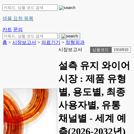
샘플 요청 목록
카트
문의
홈
>
시장보고서
>
의료기기
>
정형외과
시장보고서
상품코드
1916910
설측 유지 와이어
시장 : 제품 유형
별, 용도별, 최종
사용자별, 유통
채널별 - 세계 예
측(2026-2032년)