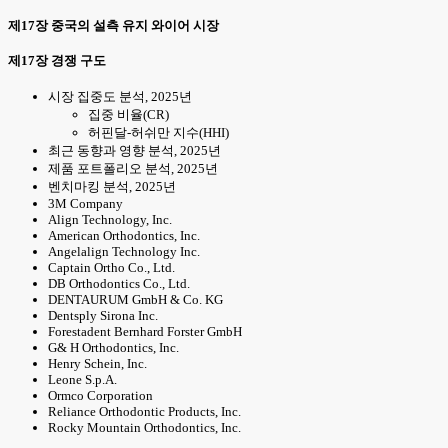
제17장 중국의 설측 유지 와이어 시장
제17장 경쟁 구도
시장 집중도 분석, 2025년
집중 비율(CR)
허핀달-허쉬만 지수(HHI)
최근 동향과 영향 분석, 2025년
제품 포트폴리오 분석, 2025년
벤치마킹 분석, 2025년
3M Company
Align Technology, Inc.
American Orthodontics, Inc.
Angelalign Technology Inc.
Captain Ortho Co., Ltd.
DB Orthodontics Co., Ltd.
DENTAURUM GmbH & Co. KG
Dentsply Sirona Inc.
Forestadent Bernhard Forster GmbH
G& H Orthodontics, Inc.
Henry Schein, Inc.
Leone S.p.A.
Ormco Corporation
Reliance Orthodontic Products, Inc.
Rocky Mountain Orthodontics, Inc.