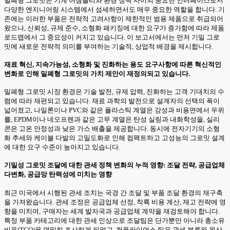
밀폐형 그로밋은 기계 어셈블리와 환경 장벽 사이의 중요한 인터페이스로서
다양한 엔지니어링 시스템에서 섬세하면서도 매우 중요한 역할을 합니다. 기
존에는 이러한 부품은 전략적 고려사항이 제한적인 범용 제품으로 취급되어
왔으나, 신뢰성, 규제 준수, 소형화 패키징에 대한 요구가 증가함에 따라 제품
로드맵에서 그 중요성이 커지고 있습니다. 이 보고서에서는 먼저 기밀 그로
밋에 새로운 전략적 의미를 부여하는 기술적, 상업적 배경을 제시합니다.
재료 혁신, 지속가능성, 소형화 및 진화하는 용도 요구사항에 따른 혁신적인
변화로 인해 밀폐형 그로밋의 가치 제안이 재정의되고 있습니다.
밀폐형 그로밋 시장 환경은 기술 발전, 규제 압력, 진화하는 고객 기대치의 수
렴에 따라 재편되고 있습니다. 재료 과학의 발전으로 설계자의 선택의 폭이
넓어졌고, 나일론이나 PVC와 같은 플라스틱 계열은 강성과 비용면에서 우위
를, EPDM이나 네오프렌과 같은 고무 계열은 탄성 실링과 내화학성을, 실리
콘은 고온 안정성과 낮은 가스 배출을 제공합니다. 동시에 전자기기의 소형
화 추세와 케이블 다발의 고밀도화로 인해 컴팩트하고 고성능의 그로밋 설계
에 대한 요구 수준이 높아지고 있습니다.
기밀성 그로밋 조달에 대한 관세 정책 변화의 누적 영향: 조달 전략, 공급업체
다변화, 공급망 탄력성에 미치는 영향
최근 미국에서 시행된 관세 조치는 국경 간 조달 및 부품 조달 환경의 재구축
을 가져왔습니다. 관세 조정은 공급업체 선정, 착륙 비용 계산, 재고 전략에 영
향을 미치며, 구매자는 세계 발자국과 공급업체 계약을 재검토해야 합니다.
특정 부품 카테고리에 대한 관세 인상으로 조달팀은 단가뿐만 아니라 총소유
비용(TCO)을 면밀히 조사하게 되었고, 컴플라이언스 팀은 관세 분류와 원산