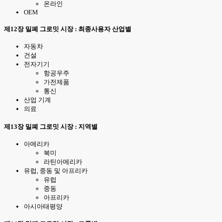
온라인
OEM
제12장 밀폐 그로밋 시장 : 최종사용자 산업별
자동차
건설
전자기기
항공우주
가전제품
통신
산업 기계
의료
제13장 밀폐 그로밋 시장 : 지역별
아메리카
북미
라틴아메리카
유럽, 중동 및 아프리카
유럽
중동
아프리카
아시아태평양