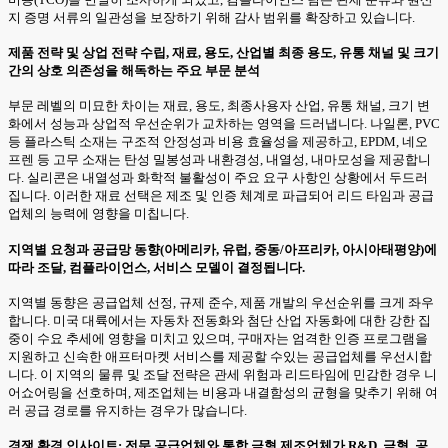
지 증명 서류의 일관성을 보장하기 위해 감사 범위를 확장하고 있습니다.
제품 전략 및 상업 전략 수립, 재료, 용도, 산업별 최종 용도, 유통 채널 및 크기
간의 상호 의존성을 해독하는 주요 부문 분석
부문 레벨의 미묘한 차이는 재료, 용도, 최종사용자 산업, 유통 채널, 크기 변
화에서 성능과 상업적 우선순위가 교차하는 영역을 드러냅니다. 나일론, PVC
등 플라스틱 소재는 구조적 안정성과 비용 효율성을 제공하고, EPDM, 네오
프렌 등 고무 소재는 탄성 밀봉성과 내환경성, 내열성, 내마모성을 제공합니
다. 실리콘은 내열성과 화학적 불활성이 주요 요구 사항인 상황에서 두드러
집니다. 이러한 재료 선택은 제조 및 인증 체계로 파급되어 리드 타임과 공급
업체의 능력에 영향을 미칩니다.
지역별 요청과 공급망 동향(아메리카, 유럽, 중동/아프리카, 아시아태평양)에
따라 조달, 컴플라이언스, 서비스 모델이 결정됩니다.
지역별 동향은 공급업체 선정, 규제 준수, 제품 개발의 우선순위를 크게 좌우
합니다. 미국 대륙에서는 자동차 전동화와 첨단 산업 자동화에 대한 강한 집
중이 수요 추세에 영향을 미치고 있으며, 구매자는 엄격한 인증 프로그램을
지원하고 신속한 애프터마켓 서비스를 제공할 수있는 공급업체를 우선시합
니다. 이 지역의 물류 및 조달 전략은 관세 위험과 리드타임에 민감한 경우 니
어쇼어링을 선호하며, 제조업체는 비용과 내결함성의 균형을 맞추기 위해 여
러 공급 경로를 유지하는 경우가 많습니다.
경쟁 환경 인사이트: 전문 공급업체와 통합 금형 제조업체가 R&D, 금형, 공