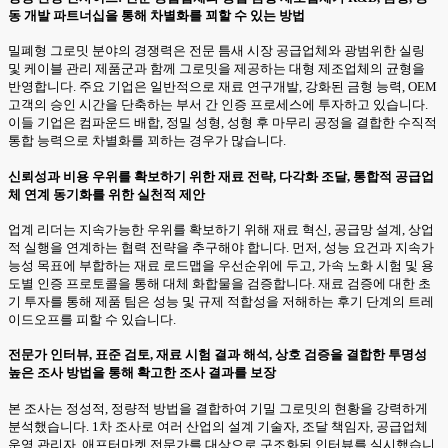
동 개발 파트너십을 통해 차별화를 꾀할 수 있는 방법
밀폐형 그로밋 분야의 경쟁력은 전문 틈새 시장 공급업체와 광범위한 실링
및 케이블 관리 제품군과 함께 그로밋을 제공하는 대형 제조업체의 균형을
반영합니다. 주요 기업은 일반적으로 재료 연구개발, 강화된 금형 능력, OEM
고객의 승인 시간을 단축하는 부서 간 인증 프로세스에 투자하고 있습니다.
이들 기업은 컴파운드 배합, 정밀 성형, 성형 후 마무리 공정을 결합한 수직적
통합 능력으로 차별화를 꾀하는 경우가 많습니다.
신뢰성과 비용 우위를 확보하기 위한 재료 전략, 다각화 조달, 통합적 공급업
체 연계 동기화를 위한 실천적 제안
업계 리더는 지속가능한 우위를 확보하기 위해 재료 혁신, 공급망 설계, 상업
적 실행을 연계하는 협력 전략을 추구해야 합니다. 먼저, 성능 요건과 지속가
능성 목표에 부합하는 재료 로드맵을 우선순위에 두고, 가속 노화 시험 및 용
도별 인증 프로토콜을 통해 대체 화합물을 검증합니다. 재료 검증에 대한 초
기 투자를 통해 제품 팀은 성능 및 규제 적합성을 저해하는 후기 단계의 트레
이드오프를 피할 수 있습니다.
전문가 인터뷰, 표준 검토, 재료 시험 결과 해석, 상호 검증을 결합한 투명성
높은 조사 방법을 통해 확고한 조사 결과를 보장
본 조사는 정성적, 정량적 방법을 결합하여 기밀 그로밋의 현황을 강력하게
분석했습니다. 1차 조사로 여러 산업의 설계 기술자, 조달 책임자, 공급업체
운영 관리자, 애프터마켓 전문가를 대상으로 구조화된 인터뷰를 실시했습니