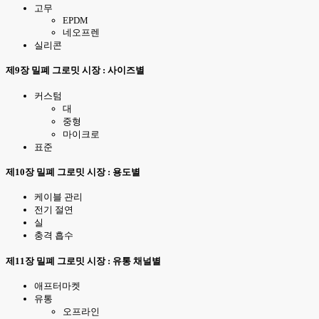
고무
EPDM
네오프렌
실리콘
제9장 밀폐 그로밋 시장 : 사이즈별
커스텀
대
중형
마이크로
표준
제10장 밀폐 그로밋 시장 : 용도별
케이블 관리
전기 절연
실
충격 흡수
제11장 밀폐 그로밋 시장 : 유통 채널별
애프터마켓
유통
오프라인