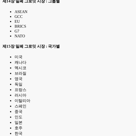
제14장 밀폐 그로밋 시장 : 그룹별
ASEAN
GCC
EU
BRICS
G7
NATO
제15장 밀폐 그로밋 시장 : 국가별
미국
캐나다
멕시코
브라질
영국
독일
프랑스
러시아
이탈리아
스페인
중국
인도
일본
호주
한국