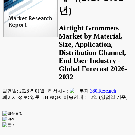
년)
Airtight Grommets
Market by Material,
Size, Application,
Distribution Channel,
End User Industry -
Global Forecast 2026-
2032
발행일:
2026년 01월
|
리서치사:
360iResearch
|
페이지 정보: 영문 184 Pages
|
배송안내 : 1-2일 (영업일 기준)