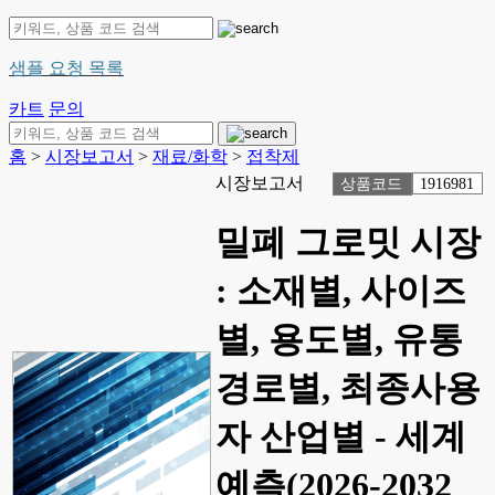
샘플 요청 목록
카트
문의
홈
>
시장보고서
>
재료/화학
>
접착제
시장보고서
상품코드
1916981
밀폐 그로밋 시장
: 소재별, 사이즈
별, 용도별, 유통
경로별, 최종사용
자 산업별 - 세계
예측(2026-2032