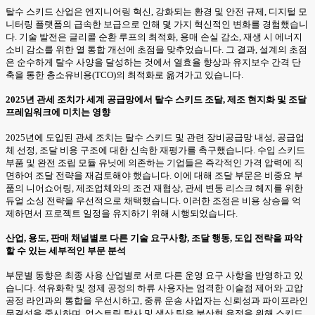
탈수 스키드 산업은 엔지니어링 혁신, 강화되는 환경 및 안전 규제, 디지털 모
니터링 플랫폼의 급속한 보급으로 인해 몇 가지 혁신적인 변화를 경험했습니
다. 기술 발전은 글리콜 순환 루프의 최적화, 용매 손실 감소, 재생 시 에너지
소비 감소를 위한 열 통합 개선에 초점을 맞추었습니다. 그 결과, 설계의 초점
은 순수하게 탈수 사양을 달성하는 것에서 열효율 향상과 유지보수 간격 단
축을 통한 총소유비용(TCO)의 최적화로 옮겨가고 있습니다.
2025년 관세 조치가 세계 공급망에서 탈수 스키드 조달, 제조 현지화 및 조달
프레임워크에 미치는 영향
2025년에 도입된 관세 조치는 탈수 스키드 및 관련 장비공급망 내성, 공급업
체 선정, 조달 비용 구조에 대한 신속한 재평가를 촉구했습니다. 수입 스키드
부품 및 완전 조립 모듈 유닛에 의존하는 기업들은 즉각적인 가격 압력에 직
면하여 조달 전략을 재검토해야 했습니다. 이에 대해 조달 부문은 비중요 부
품의 니어쇼어링, 제조업체와의 조건 재협상, 관세 변동 리스크 헤지를 위한
듀얼 소싱 전략을 우선적으로 채택했습니다. 이러한 조정은 비용 상승을 억
제하면서 프로젝트 일정을 유지하기 위해 시행되었습니다.
산업, 용도, 판매 채널별로 다른 기술 요구사항, 조달 행동, 도입 전략을 파악
할 수 있는 세부적인 부문 분석
부문별 동향은 최종 사용 산업별로 서로 다른 운영 요구 사항을 반영하고 있
습니다. 석유화학 및 정제 공정의 하류 사용자는 엄격한 이슬점 제어와 고압
공정 라인과의 통합을 우선시하고, 중류 운송 사업자는 신뢰성과 파이프라인
무결성을 중시하며, 업스트림 탐사 및 생산 팀은 분산형 유정을 위해 스키드