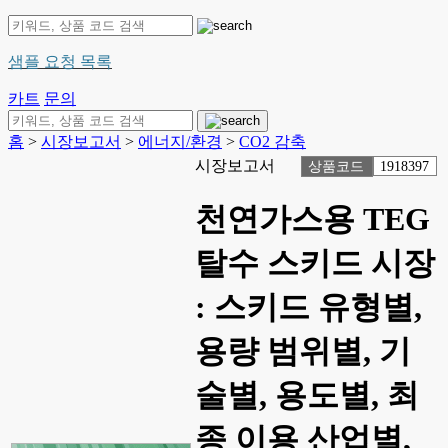
샘플 요청 목록
카트
문의
홈
>
시장보고서
>
에너지/환경
>
CO2 감축
시장보고서
상품코드
1918397
천연가스용 TEG
탈수 스키드 시장
: 스키드 유형별,
용량 범위별, 기
술별, 용도별, 최
종 이용 산업별,