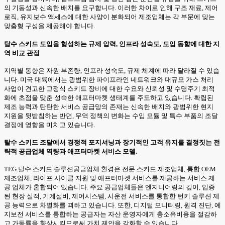
의 기동성과 신속한 배치를 요구합니다. 이러한 차이로 인해 구조 재료, 제어
로직, 유지보수 액세스에 대한 사양이 분화되어 제조업체는 각 부문에 맞는
맞춤형 구성을 제공해야 합니다.
탈수 스키드 도입을 형성하는 규제 압력, 인프라 성숙도, 도입 동향에 대한 지
역 비교 관점
지역별 동향은 자원 부존량, 인프라 성숙도, 규제 체계에 따라 달라질 수 있습
니다. 미국 대륙에서는 광범위한 파이프라인 네트워크와 대규모 가스 처리
사업이 견고한 고정식 스키드 장비에 대한 수요와 신뢰성 및 수명주기 최적
화에 초점을 맞춘 성숙한 애프터마켓 생태계를 주도하고 있습니다. 확립된
제조 능력과 탄탄한 서비스 공급망의 존재는 신속한 배치와 광범위한 현지
지원을 뒷받침하는 반면, 무역 정책의 변화는 수입 모듈 및 특수 부품의 조달
결정에 영향을 미치고 있습니다.
탈수 스키드 조달에서 경쟁적 포지셔닝과 장기적인 고객 유지를 결정짓는 전
략적 공급업체 역량과 애프터마켓 서비스 모델.
TEG 탈수 스키드 솔루션공급업체 환경은 전문 스키드 제조업체, 통합 OEM
제조업체, 라이프 사이클 지원 및 애프터마켓 서비스를 제공하는 서비스 제
공 업체가 혼합되어 있습니다. 주요 공급업체들은 엔지니어링의 깊이, 입증
된 현장 실적, 기계설비, 제어시스템, 시운전 서비스를 통합한 턴키 솔루션 제
공 능력으로 차별화를 꾀하고 있습니다. 또한, 디지털 모니터링, 원격 진단, 예
지보전 서비스를 통합하는 공급자는 자산 운영자에게 총소유비용을 절감하
고 가동률을 향상시킴으로써 가치 제안을 강화할 수 있습니다.