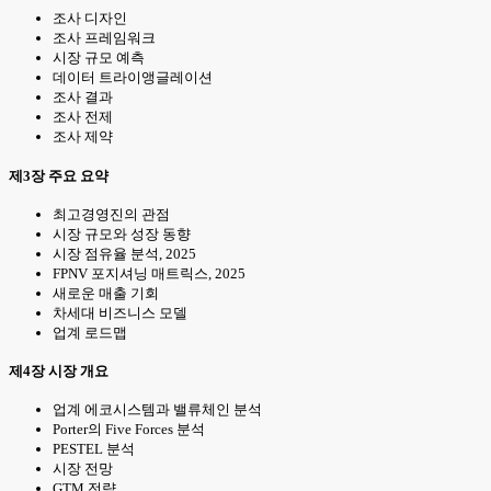
조사 디자인
조사 프레임워크
시장 규모 예측
데이터 트라이앵글레이션
조사 결과
조사 전제
조사 제약
제3장 주요 요약
최고경영진의 관점
시장 규모와 성장 동향
시장 점유율 분석, 2025
FPNV 포지셔닝 매트릭스, 2025
새로운 매출 기회
차세대 비즈니스 모델
업계 로드맵
제4장 시장 개요
업계 에코시스템과 밸류체인 분석
Porter의 Five Forces 분석
PESTEL 분석
시장 전망
GTM 전략