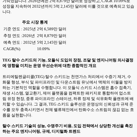
가되었습니다. 2026년에는 2억 8,879만 달러로 성장하고, CAGR 10.09%로
성장을 지속하여 2032년까지 5억 2,145만 달러에 이를 것으로 예측되고 있습
니다.
주요 시장 통계
기준 연도 : 2025년
2억 6,589만 달러
추정 연도 :2026년
2억 8,879만 달러
예측 연도 : 2032년
5억 2,145만 달러
CAGR(%)
10.09%
TEG 탈수 스키드의 기능, 모듈식 도입의 장점, 조달 및 엔지니어링 의사결정
에 영향을 미치는 운영 우선순위에 대한 종합적인 개요
트리에틸렌글리콜(TEG) 탈수 스키드는 천연가스 처리에서 수증기 제거, 수
화물 형성, 부식 및 파이프라인 및 다운스트림 유닛에서 액체의 이월을 방지
하는 기본적인 역할을 수행합니다. 이 모듈식 스키드 시스템은 흡수 접촉기,
재생 시스템, 열교환기, 제어 플랫폼을 컴팩트한 패키지로 통합하여 업스트
림 유정 현장, 중류 파이프라인 스테이션, 하류 정제 및 석유화학 플랜트에 배
치할 수 있습니다. 그 결과, TEG 스키드 솔루션은 운영상의 신뢰성과 규제 준
수를 모두 충족시키면서 전체 밸류체인에서 탄화수소 스트림의 끊김 없는 흐
름을 실현합니다.
탈수 스키드 기술의 성능, 수명주기 비용, 도입 전략에서 상당한 개선을 촉진
하는 주요 엔지니어링, 규제, 디지털화 트렌드