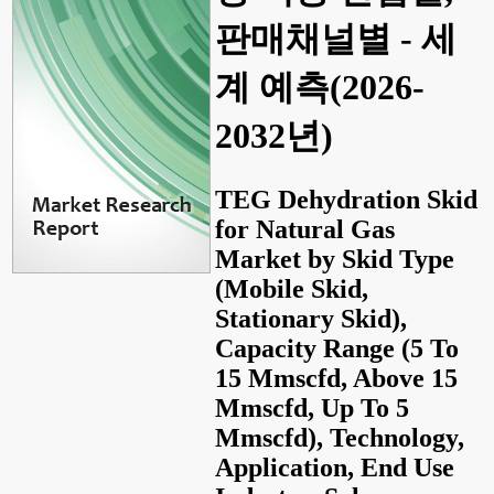
판매채널별 - 세
계 예측(2026-
2032년)
TEG Dehydration Skid
for Natural Gas
Market by Skid Type
(Mobile Skid,
Stationary Skid),
Capacity Range (5 To
15 Mmscfd, Above 15
Mmscfd, Up To 5
Mmscfd), Technology,
Application, End Use