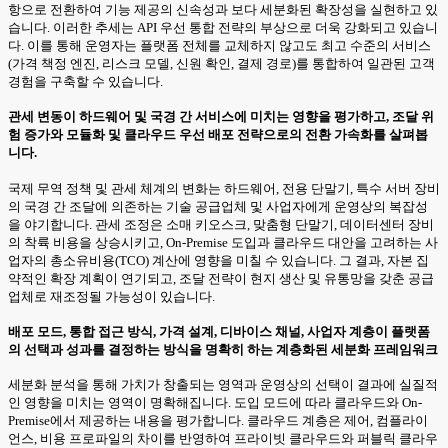
항으로 전환하여 기능 제공의 신속성과 보다 세분화된 확장성을 실현하고 있
습니다. 이러한 추세는 API 우선 통합 전략의 부상으로 더욱 강화되고 있습니
다. 이를 통해 운영자는 플랫폼 전체를 교체하지 않고도 최고 수준의 서비스
(가격 책정 엔진, 리스크 모델, 신원 확인, 결제 경로)를 통합하여 일관된 고객
경험을 구축할 수 있습니다.
관세 변동이 하드웨어 및 국경 간 서비스에 미치는 영향을 평가하고, 조달 위
험 증가와 모듈화 및 클라우드 우선 배포 전략으로의 전환 가속화를 살펴봅
니다.
국제 무역 정책 및 관세 체계의 변화는 하드웨어, 전용 단말기, 특수 서버 장비
의 국경 간 조달에 의존하는 기술 공급업체 및 사업자에게 운영상의 복잡성
을 야기합니다. 관세 조정은 소매 키오스크, 맞춤형 단말기, 데이터센터 장비
의 착륙 비용을 상승시키고, On-Premise 도입과 클라우드 대안을 고려하는 사
업자의 총소유비용(TCO) 계산에 영향을 미칠 수 있습니다. 그 결과, 자본 집
약적인 확장 계획이 연기되고, 조달 전략이 현지 생산 및 유통망을 갖춘 공급
업체로 재조정될 가능성이 있습니다.
배포 모드, 통합 접근 방식, 가격 설계, 디바이스 채널, 사업자 계층이 플랫폼
의 선택과 성과를 결정하는 방식을 명확히 하는 계층화된 세분화 프레임워크
세분화 분석을 통해 가치가 창출되는 영역과 운영상의 선택이 결과에 실질적
인 영향을 미치는 영역이 명확해집니다. 도입 모드에 따라 클라우드와 On-
Premise에서 제공하는 내용을 평가합니다. 클라우드 계층은 제어, 컴플라이
언스, 비용 프로파일의 차이를 반영하여 프라이빗 클라우드와 퍼블릭 클라우