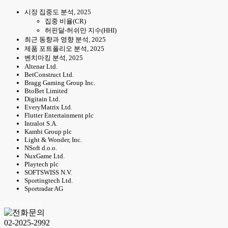
시장 집중도 분석, 2025
집중 비율(CR)
허핀달-허쉬만 지수(HHI)
최근 동향과 영향 분석, 2025
제품 포트폴리오 분석, 2025
벤치마킹 분석, 2025
Altenar Ltd.
BetConstruct Ltd.
Bragg Gaming Group Inc.
BtoBet Limited
Digitain Ltd.
EveryMatrix Ltd.
Flutter Entertainment plc
Intralot S.A.
Kambi Group plc
Light & Wonder, Inc.
NSoft d.o.o.
NuxGame Ltd.
Playtech plc
SOFTSWISS N.V.
Sportingtech Ltd.
Sportradar AG
KSA 26.02.10
02-2025-2992