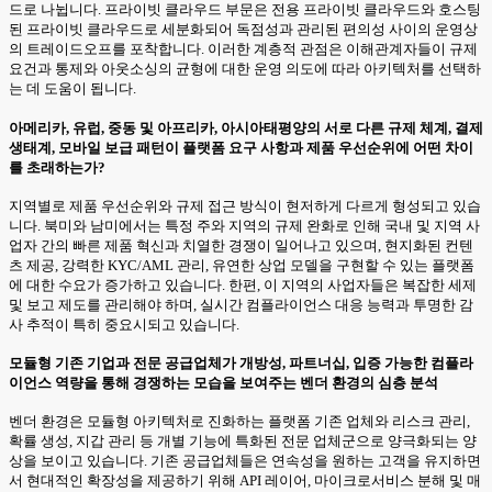
드로 나뉩니다. 프라이빗 클라우드 부문은 전용 프라이빗 클라우드와 호스팅
된 프라이빗 클라우드로 세분화되어 독점성과 관리된 편의성 사이의 운영상
의 트레이드오프를 포착합니다. 이러한 계층적 관점은 이해관계자들이 규제
요건과 통제와 아웃소싱의 균형에 대한 운영 의도에 따라 아키텍처를 선택하
는 데 도움이 됩니다.
아메리카, 유럽, 중동 및 아프리카, 아시아태평양의 서로 다른 규제 체계, 결제
생태계, 모바일 보급 패턴이 플랫폼 요구 사항과 제품 우선순위에 어떤 차이
를 초래하는가?
지역별로 제품 우선순위와 규제 접근 방식이 현저하게 다르게 형성되고 있습
니다. 북미와 남미에서는 특정 주와 지역의 규제 완화로 인해 국내 및 지역 사
업자 간의 빠른 제품 혁신과 치열한 경쟁이 일어나고 있으며, 현지화된 컨텐
츠 제공, 강력한 KYC/AML 관리, 유연한 상업 모델을 구현할 수 있는 플랫폼
에 대한 수요가 증가하고 있습니다. 한편, 이 지역의 사업자들은 복잡한 세제
및 보고 제도를 관리해야 하며, 실시간 컴플라이언스 대응 능력과 투명한 감
사 추적이 특히 중요시되고 있습니다.
모듈형 기존 기업과 전문 공급업체가 개방성, 파트너십, 입증 가능한 컴플라
이언스 역량을 통해 경쟁하는 모습을 보여주는 벤더 환경의 심층 분석
벤더 환경은 모듈형 아키텍처로 진화하는 플랫폼 기존 업체와 리스크 관리,
확률 생성, 지갑 관리 등 개별 기능에 특화된 전문 업체군으로 양극화되는 양
상을 보이고 있습니다. 기존 공급업체들은 연속성을 원하는 고객을 유지하면
서 현대적인 확장성을 제공하기 위해 API 레이어, 마이크로서비스 분해 및 매