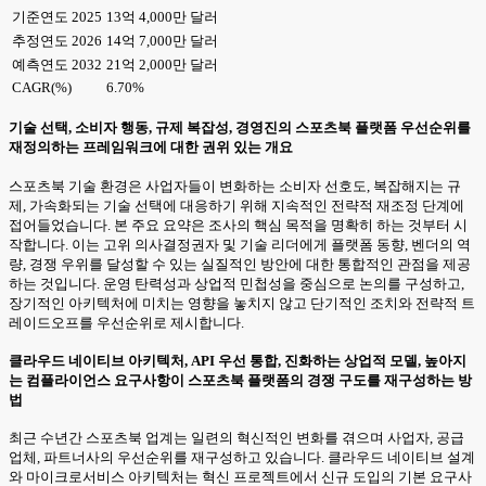
기준연도 2025
13억 4,000만 달러
추정연도 2026
14억 7,000만 달러
예측연도 2032
21억 2,000만 달러
CAGR(%)
6.70%
기술 선택, 소비자 행동, 규제 복잡성, 경영진의 스포츠북 플랫폼 우선순위를
재정의하는 프레임워크에 대한 권위 있는 개요
스포츠북 기술 환경은 사업자들이 변화하는 소비자 선호도, 복잡해지는 규
제, 가속화되는 기술 선택에 대응하기 위해 지속적인 전략적 재조정 단계에
접어들었습니다. 본 주요 요약은 조사의 핵심 목적을 명확히 하는 것부터 시
작합니다. 이는 고위 의사결정권자 및 기술 리더에게 플랫폼 동향, 벤더의 역
량, 경쟁 우위를 달성할 수 있는 실질적인 방안에 대한 통합적인 관점을 제공
하는 것입니다. 운영 탄력성과 상업적 민첩성을 중심으로 논의를 구성하고,
장기적인 아키텍처에 미치는 영향을 놓치지 않고 단기적인 조치와 전략적 트
레이드오프를 우선순위로 제시합니다.
클라우드 네이티브 아키텍처, API 우선 통합, 진화하는 상업적 모델, 높아지
는 컴플라이언스 요구사항이 스포츠북 플랫폼의 경쟁 구도를 재구성하는 방
법
최근 수년간 스포츠북 업계는 일련의 혁신적인 변화를 겪으며 사업자, 공급
업체, 파트너사의 우선순위를 재구성하고 있습니다. 클라우드 네이티브 설계
와 마이크로서비스 아키텍처는 혁신 프로젝트에서 신규 도입의 기본 요구사