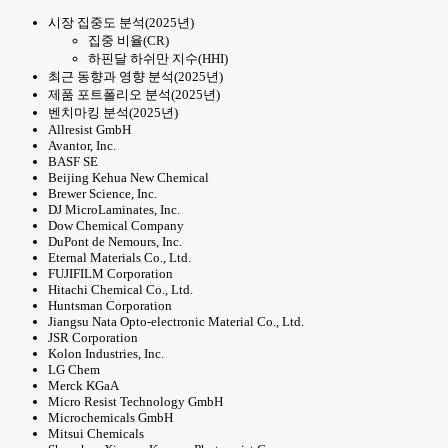
시장 집중도 분석(2025년)
집중 비율(CR)
하핀달 하쉬만 지수(HHI)
최근 동향과 영향 분석(2025년)
제품 포트폴리오 분석(2025년)
벤치마킹 분석(2025년)
Allresist GmbH
Avantor, Inc.
BASF SE
Beijing Kehua New Chemical
Brewer Science, Inc.
DJ MicroLaminates, Inc.
Dow Chemical Company
DuPont de Nemours, Inc.
Eternal Materials Co., Ltd.
FUJIFILM Corporation
Hitachi Chemical Co., Ltd.
Huntsman Corporation
Jiangsu Nata Opto-electronic Material Co., Ltd.
JSR Corporation
Kolon Industries, Inc.
LG Chem
Merck KGaA
Micro Resist Technology GmbH
Microchemicals GmbH
Mitsui Chemicals