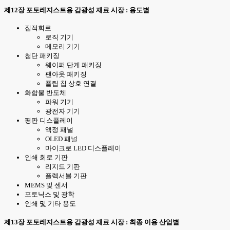
제12장 포토레지스트용 감광성 재료 시장 : 용도별
집적회로
로직 기기
메모리 기기
첨단 패키징
웨이퍼 단계 패키징
팬아웃 패키징
플립 칩 상호 연결
화합물 반도체
파워 기기
광전자 기기
평판 디스플레이
액정 패널
OLED 패널
마이크로 LED 디스플레이
인쇄 회로 기판
리지드 기판
플렉서블 기판
MEMS 및 센서
포토닉스 및 광학
인쇄 및 기타 용도
제13장 포토레지스트용 감광성 재료 시장 : 최종 이용 산업별