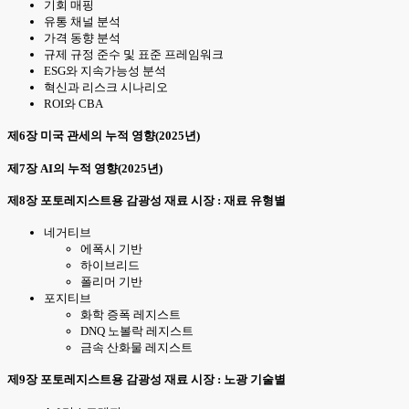
기회 매핑
유통 채널 분석
가격 동향 분석
규제 규정 준수 및 표준 프레임워크
ESG와 지속가능성 분석
혁신과 리스크 시나리오
ROI와 CBA
제6장 미국 관세의 누적 영향(2025년)
제7장 AI의 누적 영향(2025년)
제8장 포토레지스트용 감광성 재료 시장 : 재료 유형별
네거티브
에폭시 기반
하이브리드
폴리머 기반
포지티브
화학 증폭 레지스트
DNQ 노볼락 레지스트
금속 산화물 레지스트
제9장 포토레지스트용 감광성 재료 시장 : 노광 기술별