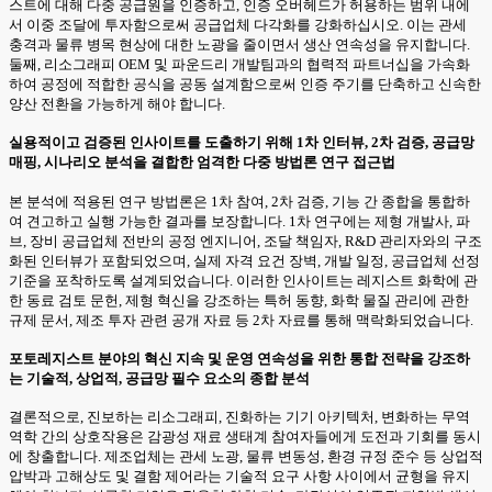
스트에 대해 다중 공급원을 인증하고, 인증 오버헤드가 허용하는 범위 내에
서 이중 조달에 투자함으로써 공급업체 다각화를 강화하십시오. 이는 관세
충격과 물류 병목 현상에 대한 노광을 줄이면서 생산 연속성을 유지합니다.
둘째, 리소그래피 OEM 및 파운드리 개발팀과의 협력적 파트너십을 가속화
하여 공정에 적합한 공식을 공동 설계함으로써 인증 주기를 단축하고 신속한
양산 전환을 가능하게 해야 합니다.
실용적이고 검증된 인사이트를 도출하기 위해 1차 인터뷰, 2차 검증, 공급망
매핑, 시나리오 분석을 결합한 엄격한 다중 방법론 연구 접근법
본 분석에 적용된 연구 방법론은 1차 참여, 2차 검증, 기능 간 종합을 통합하
여 견고하고 실행 가능한 결과를 보장합니다. 1차 연구에는 제형 개발사, 파
브, 장비 공급업체 전반의 공정 엔지니어, 조달 책임자, R&D 관리자와의 구조
화된 인터뷰가 포함되었으며, 실제 자격 요건 장벽, 개발 일정, 공급업체 선정
기준을 포착하도록 설계되었습니다. 이러한 인사이트는 레지스트 화학에 관
한 동료 검토 문헌, 제형 혁신을 강조하는 특허 동향, 화학 물질 관리에 관한
규제 문서, 제조 투자 관련 공개 자료 등 2차 자료를 통해 맥락화되었습니다.
포토레지스트 분야의 혁신 지속 및 운영 연속성을 위한 통합 전략을 강조하
는 기술적, 상업적, 공급망 필수 요소의 종합 분석
결론적으로, 진보하는 리소그래피, 진화하는 기기 아키텍처, 변화하는 무역
역학 간의 상호작용은 감광성 재료 생태계 참여자들에게 도전과 기회를 동시
에 창출합니다. 제조업체는 관세 노광, 물류 변동성, 환경 규정 준수 등 상업적
압박과 고해상도 및 결함 제어라는 기술적 요구 사항 사이에서 균형을 유지