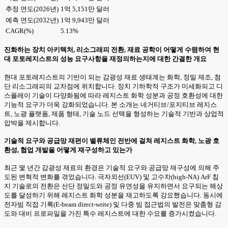
추정 연도(2026년)
1억 5,151만 달러
예측 연도(2032년)
1억 9,943만 달러
CAGR(%)
5.13%
진화하는 장치 아키텍처, 리소그래피 전환, 재료 공학이 어떻게 수렴하여 현
대 포토레지스트의 성능 요구사항을 재정의하는지에 대한 간결한 개요
현대 포토레지스트의 기반이 되는 감광성 재료 생태계는 화학, 정밀 제조, 첨
단 리소그래피의 교차점에 위치합니다. 장치 기하학적 구조가 미세화되고 디
스플레이 기술이 다양화됨에 따라 레지스트 화학 성분과 공정 호환성에 대한
기능적 요구가 더욱 강화되었습니다. 본 소개는 네거티브/포지티브 레지스
트, 노광 플랫폼, 제품 형태, 기술 노드 선택을 형성하는 기술적 기반과 상업적
압박을 제시합니다.
기술적 요구와 공급망 재편이 밸류체인 전반에 걸쳐 레지스트 화학, 노광 호
환성, 협업 개발을 어떻게 재구성하고 있는가
최근 몇 년간 감광성 재료의 환경은 기술적 요구와 공급망 재구성에 의해 주
도된 변혁적 변화를 겪었습니다. 극자외선(EUV) 및 고수차(high-NA) ArF 침
지 기술로의 전환은 선단 정밀도와 공정 유연성을 유지하면서 요구되는 해상
도를 달성하기 위해 레지스트 화학 성분을 재고하도록 강요했습니다. 동시에
전자빔 직접 기록(E-beam direct-write) 및 다중 빔 접근법의 발전은 맞춤형 감
도와 대비 프로파일을 가진 특수 레지스트에 대한 수요를 증가시켰습니다.