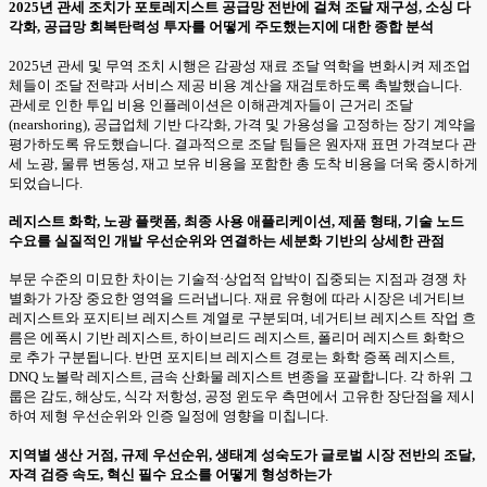
2025년 관세 조치가 포토레지스트 공급망 전반에 걸쳐 조달 재구성, 소싱 다
각화, 공급망 회복탄력성 투자를 어떻게 주도했는지에 대한 종합 분석
2025년 관세 및 무역 조치 시행은 감광성 재료 조달 역학을 변화시켜 제조업
체들이 조달 전략과 서비스 제공 비용 계산을 재검토하도록 촉발했습니다.
관세로 인한 투입 비용 인플레이션은 이해관계자들이 근거리 조달
(nearshoring), 공급업체 기반 다각화, 가격 및 가용성을 고정하는 장기 계약을
평가하도록 유도했습니다. 결과적으로 조달 팀들은 원자재 표면 가격보다 관
세 노광, 물류 변동성, 재고 보유 비용을 포함한 총 도착 비용을 더욱 중시하게
되었습니다.
레지스트 화학, 노광 플랫폼, 최종 사용 애플리케이션, 제품 형태, 기술 노드
수요를 실질적인 개발 우선순위와 연결하는 세분화 기반의 상세한 관점
부문 수준의 미묘한 차이는 기술적·상업적 압박이 집중되는 지점과 경쟁 차
별화가 가장 중요한 영역을 드러냅니다. 재료 유형에 따라 시장은 네거티브
레지스트와 포지티브 레지스트 계열로 구분되며, 네거티브 레지스트 작업 흐
름은 에폭시 기반 레지스트, 하이브리드 레지스트, 폴리머 레지스트 화학으
로 추가 구분됩니다. 반면 포지티브 레지스트 경로는 화학 증폭 레지스트,
DNQ 노볼락 레지스트, 금속 산화물 레지스트 변종을 포괄합니다. 각 하위 그
룹은 감도, 해상도, 식각 저항성, 공정 윈도우 측면에서 고유한 장단점을 제시
하여 제형 우선순위와 인증 일정에 영향을 미칩니다.
지역별 생산 거점, 규제 우선순위, 생태계 성숙도가 글로벌 시장 전반의 조달,
자격 검증 속도, 혁신 필수 요소를 어떻게 형성하는가