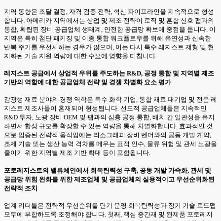
지역 동향은 조달 결정, 자격 검증 전략, 혁신 파이프라인을 지속적으로 형성
합니다. 아메리카 지역에서는 상업 및 제조 전략이 로직 및 혼합 신호 팹과의
통합, 확립된 장비 공급업체 생태계, 안전한 공급망 확보에 중점을 둡니다. 이
지역은 특히 첨단 패키징 및 이종 통합 워크플로우를 위해 유연성과 신속한
반복 주기를 우선시하는 경우가 많으며, 이는 다시 특수 레지스트 제형 및 현
지화된 기술 지원 역량에 대한 수요에 영향을 미칩니다.
레지스트 공급에서 상업적 우위를 주도하는 R&D, 공정 통합 및 지역별 제조
기반의 역할에 대한 공급업체 전략 및 경쟁 차별화 요소 평가
감광성 재료 분야의 경쟁 역학은 특수 화학 기업, 통합 재료 대기업 및 전문 레
지스트 제조사들이 혼재되어 형성됩니다. 선도적 공급업체들은 지속적인
R&D 투자, 노광 장비 OEM 및 팹과의 심층 공정 통합, 배치 간 일관성을 유지
하면서 합성 규모를 확장할 수 있는 역량을 통해 차별화합니다. 효과적인 것
으로 입증된 전략적 움직임에는 리소그래피 장비 벤더와의 공동 개발 계약,
조제 기술 또는 생산 능력 격차를 메우는 표적 인수, 물류 위험 및 관세 노광을
줄이기 위한 지역별 제조 기반 확대 등이 포함됩니다.
포토레지스트의 밸류체인에서 회복탄력성 구축, 공동 개발 가속화, 관세 및
공급망 위험 완화를 위한 제조업체 및 공급업체의 실용적이고 우선순위화된
전략적 조치
업계 리더들은 전략적 우선순위를 단기 운영 회복탄력성과 장기 기술 로드맵
모두에 부합하도록 조정해야 합니다. 첫째, 핵심 중간재 및 완제품 포토레지