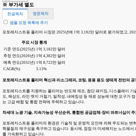
※ 부가세 별도
영문목차
한글목차
샘플 요청 목록에 추가
포토레지스트용 폴리머 시장은 2025년에 1억 3,182만 달러로 평가되었고, 2026
주요 시장 통계
기준 연도(2025년)
1억 3,182만 달러
추정 연도(2026년)
1억 4,382만 달러
예측 연도(2032년)
1억 8,722만 달러
CAGR(%)
5.13%
포토레지스트용 폴리머 혁신과 리소그래피, 코팅, 응용 용도 생태계 전반의 공
포토레지스트를 지원하는 폴리머는 반도체 제조, 첨단 패키징, 디스플레이 기
도, 해상도, 라인 엣지 거칠기, 밀착성, 내에칭성 등 재료 성능에 대한 요구가
는 고급 배합 및 통합 전략에 주력하고 있습니다.
차세대 노광 기술, 지속가능성 우선순위, 통합된 공급업체-장비 파트너십이 
포토레지스트용 폴리머의 환경은 기술적 및 운영적 요인에 의해 주도되는 변혁적
학물질의 재구성을 촉구하고 있습니다. 동시에, 점점 더 미세해지는 노드에서 
를 가속화하고 있습니다.