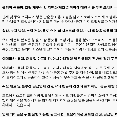
폴리머 공급망, 조달 재구성 및 지역화 제조 회복력에 대한 신규 무역 조치의 
관세 및 무역 조치의 시행은 단순한 비용 조정을 넘어 포토레지스트 재료 생태계
적 가치를 강조했습니다. 기업들은 핵심 원자재와 중간 수지 조달처를 재평가하
형상, 노광 방식, 코팅 전략, 용도 요건, 레지스트의 극성, 수지 화학을 상용화
주요 세분화 분석은 형상, 노광 플랫폼, 코팅 기술, 응용 분야, 포토레지스트
네이션 또는 코팅 공정과의 통합에 영향을 미치는 근본적인 결정 사항으로 남아 
특성, 그리고 폴리머 시스템에 설계되어야 하는 처리량과 해상도 간의 절충점
아메리카, 유럽, 중동 및 아프리카, 아시아태평양 제조 생태계 전반에 걸친 
아메리카, 유럽, 중동 및 아프리카, 아시아태평양 지역별로 각기 다른 규제, 
조사 중심의 혁신 생태계가 신속한 공동 개발 주기를 지원하며, 물류 네트워크와
이 모자이크처럼 공존하여 환경적 성능이 우수하고 준수 문서가 탄탄한 첨단 
주요 재료 및 솔루션 공급업체 간 전략적 행동과 경쟁적 포지셔닝 : 공동 개발,
포토레지스트용 폴리머의 밸류체인에서 선도 기업들은 심층적인 화학 전문성과 
엣지 제어력을 향상시키는 첨가제 패키지에 초점을 맞춘 전문 R&D 센터에 투
확대하고 있습니다.
업계 리더들을 위한 실행 가능한 권고사항 : 포뮬레이션 로드맵 조정, 공급망 