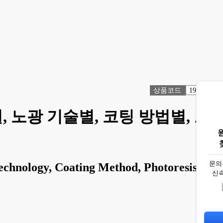
상품코드
1918604
 노광 기술별, 코팅 방법별, 포
문의
echnology, Coating Method, Photoresist
신