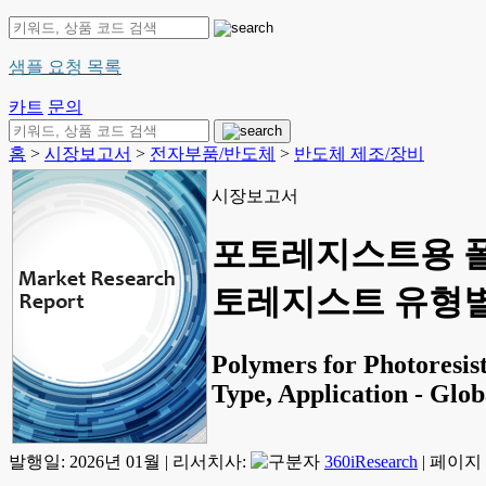
샘플 요청 목록
카트
문의
홈
>
시장보고서
>
전자부품/반도체
>
반도체 제조/장비
시장보고서
포토레지스트용 폴리
토레지스트 유형별, 
Polymers for Photoresis
Type, Application - Glo
발행일:
2026년 01월
|
리서치사:
360iResearch
|
페이지 정