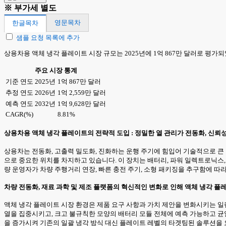
※ 부가세 별도
영문목차
한글목차
샘플 요청 목록에 추가
상용차용 액체 냉각 플레이트 시장 규모는 2025년에 1억 867만 달러로 평가되었으
주요 시장 통계
기준 연도 2025년
1억 867만 달러
추정 연도 2026년
1억 2,559만 달러
예측 연도 2032년
1억 9,628만 달러
CAGR(%)
8.81%
상용차용 액체 냉각 플레이트의 전략적 도입 : 정밀한 열 관리가 전동화, 신뢰
상용차는 전동화, 고출력 밀도화, 진화하는 운행 주기에 힘입어 기술적으로 큰 
으로 중요한 위치를 차지하고 있습니다. 이 장치는 배터리, 파워 일렉트로닉스,
량 운영자가 차량 주행거리 연장, 빠른 충전 주기, 소형 패키징을 추구함에 따
차량 전동화, 재료 과학 및 제조 플랫폼의 혁신적인 변화로 인해 액체 냉각 
액체 냉각 플레이트 시장 환경은 제품 요구 사항과 가치 제안을 변화시키는 일
열을 집중시키고, 크고 불규칙한 모양의 배터리 모듈 전체에 예측 가능하고 균
을 증가시켜 기존의 일괄 냉각 방식 대신 플레이트 레벨의 타겟팅된 솔루션을