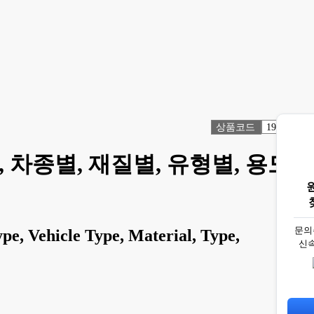
상품코드
1918691
 차종별, 재질별, 유형별, 용도
문의
e, Vehicle Type, Material, Type,
신