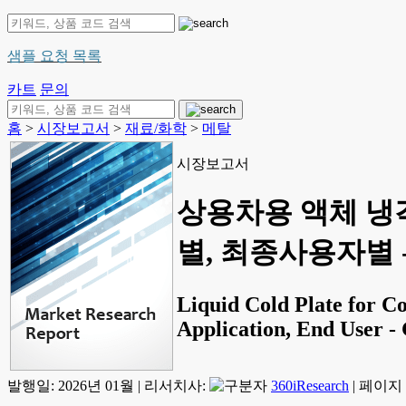
샘플 요청 목록
카트
문의
홈
>
시장보고서
>
재료/화학
>
메탈
시장보고서
상용차용 액체 냉각
별, 최종사용자별 - 
Liquid Cold Plate for C
Application, End User -
발행일:
2026년 01월
|
리서치사:
360iResearch
|
페이지 정