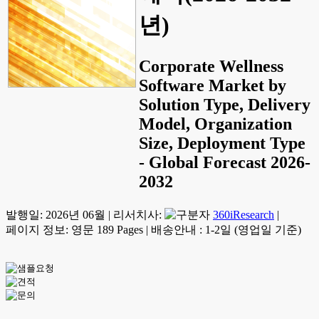
년)
Corporate Wellness
Software Market by
Solution Type, Delivery
Model, Organization
Size, Deployment Type
- Global Forecast 2026-
2032
발행일:
2026년 06월
|
리서치사:
360iResearch
|
페이지 정보: 영문 189 Pages
|
배송안내 : 1-2일 (영업일 기준)