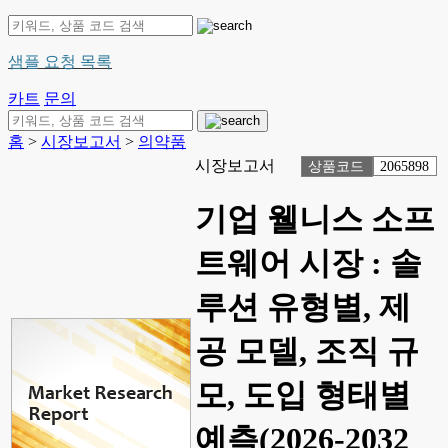
샘플 요청 목록
카트
문의
홈
>
시장보고서
>
의약품
시장보고서
상품코드
2065898
기업 웰니스 소프
트웨어 시장 : 솔
루션 유형별, 제
공 모델, 조직 규
모, 도입 형태별
예측(2026-2032