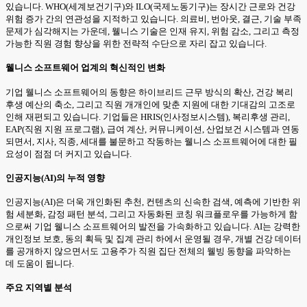
있습니다. WHO(세계보건기구)와 ILO(국제노동기구)는 장시간 근로와 건강
위험 증가 간의 연관성을 지적하고 있습니다. 의료비, 번아웃, 결근, 기술 부족
문제가 심각해지는 가운데, 웰니스 기술은 인재 유지, 위험 감소, 그리고 측정
가능한 직원 경험 향상을 위한 전략적 수단으로 자리 잡고 있습니다.
웰니스 소프트웨어 업계의 혁신적인 변화
기업 웰니스 소프트웨어의 동향은 하이브리드 근무 방식의 확산, 건강 복리
후생 예산의 축소, 그리고 직원 개개인에 맞춘 지원에 대한 기대감의 고조로
인해 재편되고 있습니다. 기업들은 HRIS(인사정보시스템), 복리후생 관리,
EAP(직원 지원 프로그램), 급여 계산, 커뮤니케이션, 산업보건 시스템과 연동
되면서, 지사, 직종, 세대를 불문하고 작동하는 웰니스 소프트웨어에 대한 필
요성이 점점 더 커지고 있습니다.
인공지능(AI)의 누적 영향
인공지능(AI)은 더욱 개인화된 추천, 컨텐츠의 신속한 검색, 예측에 기반한 위
험 세분화, 감정 패턴 분석, 그리고 자동화된 코칭 워크플로우를 가능하게 함
으로써 기업 웰니스 소프트웨어의 발전을 가속화하고 있습니다. AI는 강력한
개인정보 보호, 동의 획득 및 집계 관리 하에서 운영될 경우, 개별 건강 데이터
를 공개하지 않으면서도 고용주가 직원 집단 전체의 웰빙 동향을 파악하는
데 도움이 됩니다.
주요 지역별 분석