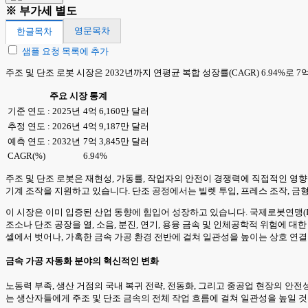
※ 부가세 별도
영문목차
한글목차
샘플 요청 목록에 추가
주조 및 단조 로봇 시장은 2032년까지 연평균 복합 성장률(CAGR) 6.94%로 
주요 시장 통계
기준 연도 : 2025년
4억 6,160만 달러
추정 연도 : 2026년
4억 9,187만 달러
예측 연도 : 2032년
7억 3,845만 달러
CAGR(%)
6.94%
주조 및 단조 로봇은 재현성, 가동률, 작업자의 안전이 경쟁력에 직접적인 영향을
기계 조작을 지원하고 있습니다. 단조 공정에서는 빌렛 투입, 프레스 조작, 금
이 시장은 이미 입증된 산업 동향에 힘입어 성장하고 있습니다. 국제로봇연맹(IF
조소나 단조 공장을 열, 소음, 분진, 연기, 용융 금속 및 인체공학적 위험에
셀에서 벗어나, 가혹한 금속 가공 환경 전반에 걸쳐 일관성을 높이는 상호 연
금속 가공 자동화 분야의 혁신적인 변화
노동력 부족, 생산 거점의 국내 복귀 전략, 전동화, 그리고 중공업 현장의 안전
는 생산자들에게 주조 및 단조 금속의 전체 작업 흐름에 걸쳐 일관성을 높일 