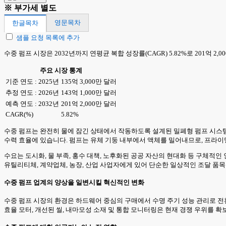
※ 부가세 별도
영문목차
한글목차
샘플 요청 목록에 추가
수중 펌프 시장은 2032년까지 연평균 복합 성장률(CAGR) 5.82%로 201억 2
주요 시장 통계
기준 연도 : 2025년
135억 3,000만 달러
추정 연도 : 2026년
143억 1,000만 달러
예측 연도 : 2032년
201억 2,000만 달러
CAGR(%)
5.82%
수중 펌프는 완전히 물에 잠긴 상태에서 작동하도록 설계된 밀폐형 펌프 시스템으로
수력 효율에 있습니다. 펌프는 유체 기둥 내부에서 액체를 밀어내므로, 프라
수요는 도시화, 물 부족, 홍수 대책, 노후화된 공공 자산의 현대화 등 구체적인
유틸리티체, 계약업체, 농장, 산업 사업자에게 있어 단순한 일상적인 조달 품
수중 펌프 업계의 양상을 일변시킬 혁신적인 변화
수중 펌프 시장의 환경은 하드웨어 중심의 구매에서 수명 주기 성능 관리로 전환
효율 모터, 개선된 씰, 내마모성 소재 및 통합 모니터링은 현재 경쟁 우위를 확