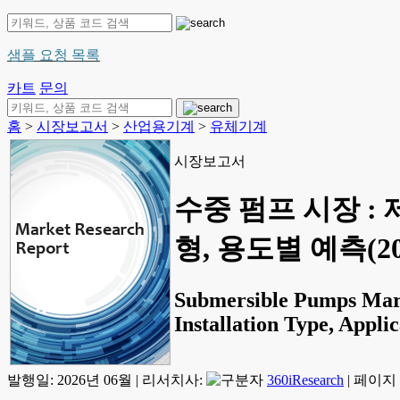
샘플 요청 목록
카트
문의
홈
>
시장보고서
>
산업용기계
>
유체기계
시장보고서
수중 펌프 시장 : 
형, 용도별 예측(20
Submersible Pumps Mark
Installation Type, Appli
발행일:
2026년 06월
|
리서치사:
360iResearch
|
페이지 정