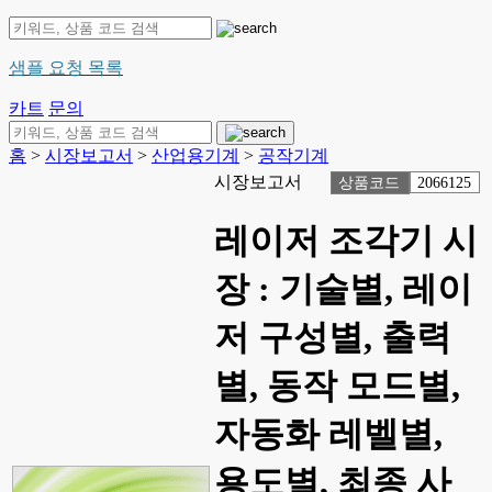
샘플 요청 목록
카트
문의
홈
>
시장보고서
>
산업용기계
>
공작기계
시장보고서
상품코드
2066125
레이저 조각기 시
장 : 기술별, 레이
저 구성별, 출력
별, 동작 모드별,
자동화 레벨별,
용도별, 최종 사