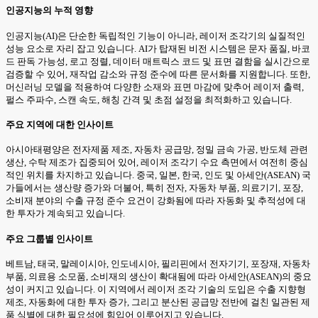
인공지능의 누적 영향
인공지능(AI)은 단순한 독립적인 기능이 아니라, 레이저 조각기의 실질적인
성능 요소로 자리 잡고 있습니다. AI가 탑재된 비전 시스템은 문자 품질, 바코
드 판독 가능성, 로고 정렬, 데이터 매트릭스 코드 및 표면 결함을 실시간으로
검증할 수 있어, 재작업 감소와 규정 준수에 따른 문서화를 지원합니다. 또한,
머신러닝 모델을 적용하여 다양한 소재와 표면 마감에 맞추어 레이저 출력,
펄스 주파수, 스캔 속도, 해칭 간격 및 초점 설정을 최적화하고 있습니다.
주요 지역에 대한 인사이트
아시아태평양은 전자제품 제조, 자동차 공급망, 정밀 금속 가공, 반도체 관련
생산, 수탁 제조가 집중되어 있어, 레이저 조각기 수요 측면에서 여전히 중심
적인 위치를 차지하고 있습니다. 중국, 일본, 한국, 인도 및 아세안(ASEAN) 국
가들에서는 생산량 증가와 더불어, 특히 전자, 자동차 부품, 의료기기, 포장,
소비재 분야의 수출 규정 준수 요건이 강화됨에 따라 자동화 및 추적성에 대
한 투자가 계속되고 있습니다.
주요 그룹별 인사이트
베트남, 태국, 말레이시아, 인도네시아, 필리핀에서 전자기기, 포장재, 자동차
부품, 의료용 소모품, 소비재의 생산이 확대됨에 따라 아세안(ASEAN)의 중요
성이 커지고 있습니다. 이 지역에서 레이저 조각 기술의 도입은 수출 지향형
제조, 자동화에 대한 투자 증가, 그리고 분산된 공급망 전반에 걸친 일관된 제
품 식별에 대한 필요성에 힘입어 이루어지고 있습니다.