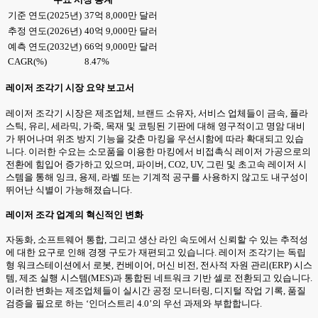
기준 연도(2025년)
37억 8,000만 달러
추정 연도(2026년)
40억 9,000만 달러
예측 연도(2032년)
66억 9,000만 달러
CAGR(%)
8.47%
레이저 조각기 시장 요약 보고서
레이저 조각기 시장은 제조업체, 브랜드 소유자, 서비스 업체들이 금속, 플라
스틱, 유리, 세라믹, 가죽, 목재 및 코팅된 기판에 대해 영구적이고 명암 대비
가 뛰어나며 위조 방지 기능을 갖춘 마킹을 우선시함에 따라 확대되고 있습
니다. 이러한 수요는 소모품을 이용한 마킹에서 비접촉식 레이저 가공으로의
전환에 힘입어 증가하고 있으며, 파이버, CO2, UV, 그린 및 초고속 레이저 시
스템을 통해 잉크, 용제, 라벨 또는 기계적 공구를 사용하지 않고도 내구성이
뛰어난 식별이 가능해졌습니다.
레이저 조각 업계의 혁신적인 변화
자동화, 소프트웨어 통합, 그리고 생산 라인 속도에서 신뢰할 수 있는 추적성
에 대한 요구로 인해 경쟁 구도가 재편되고 있습니다. 레이저 조각기는 독립
형 워크스테이션에서 로봇, 컨베이어, 머신 비전, 전사적 자원 관리(ERP) 시스
템, 제조 실행 시스템(MES)과 통합된 네트워크 기반 셀로 전환되고 있습니다.
이러한 변화는 제조업체들이 실시간 공정 모니터링, 디지털 작업 기록, 품질
검증을 필요로 하는 ‘인더스트리 4.0’의 우선 과제와 부합합니다.