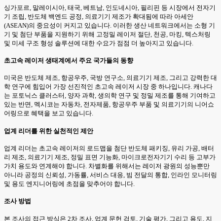
싱가포르, 말레이시아, 태국, 베트남, 인도네시아, 필리핀 등 시장에서 전자기
기 조립, 반도체 백엔드 공정, 의료기기 제조가 확대됨에 따라 아세안
(ASEAN)의 중요성이 커지고 있습니다. 이러한 생산 네트워크에서는 소형 기
기 및 첨단 부품을 지원하기 위해 고정밀 레이저 절단, 천공, 마킹, 텍스처링
및 미세 구조 형성 솔루션에 대한 수요가 점점 더 높아지고 있습니다.
초고속 레이저 생태계에서 주요 국가들의 동향
미국은 반도체 제조, 항공우주, 국방 연구소, 의료기기 제조, 그리고 강력한 대
학 연구에 힘입어 가장 선진적인 초고속 레이저 시장 중 하나입니다. 캐나다
는 포토닉스 클러스터, 양자 과학, 생의학 연구 및 정밀 제조를 통해 기여하고
있는 반면, 멕시코는 자동차, 전자제품, 항공우주 부품 및 의료기기의 니어쇼
어링으로 혜택을 보고 있습니다.
업계 리더를 위한 실천적인 제안
업계 리더는 초고속 레이저의 로드맵을 첨단 반도체 패키징, 유리 가공, 배터
리 제조, 의료기기 제조, 정밀 표면 기능화, 마이크로전자기기 수리 등 고부가
가치 용도와 연계해야 합니다. 차별화를 위해서는 레이저 광원의 성능뿐만
아니라 공정의 신뢰성, 가동률, 서비스 대응, 빔 전달의 통합, 인라인 모니터링
및 용도 엔지니어링에 초점을 맞추어야 합니다.
조사 방법
본 조사의 접근 방식은 2차 조사, 업계 문헌 검토, 기술 평가, 그리고 용도, 지