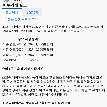
※ 부가세 별도
영문목차
한글목차
샘플 요청 목록에 추가
초고속 레이저 시장은 2032년까지 연평균 복합 성장률(CAGR) 13.04%로 성
장을 지속해 68억 8,000만 달러에 달할 것으로 예측됩니다.
주요 시장 통계
기준 연도(2025년)
29억 1,000만 달러
추정 연도(2026년)
32억 9,000만 달러
예측 연도(2032년)
68억 8,000만 달러
CAGR(%)
13.04%
요약 : 초고속 레이저 시장 개요
초고속 레이저는 펄스 폭이 피코초 및 펨토초 범위라는 특징을 가지고 있으
며, 주변 재료로의 열 확산을 최소화하면서 매우 높은 피크 출력을 실현합니
다. 이러한 특성 덕분에, 기존의 연속파 레이저나 나노초 레이저에서는 열 손
상이 발생하기 쉬운 정밀 마이크로 머시닝, 저온 절삭, 박막 가공, 의료기기 제
조, 안과, 분광법 및 첨단 조사 등이 가능해집니다.
초고속 레이저의 전망을 재구축하는 혁신적인 변화