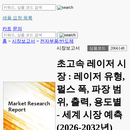
샘플 요청 목록
카트
문의
홈
>
시장보고서
>
전자부품/반도체
시장보고서
상품코드
2066148
초고속 레이저 시
장 : 레이저 유형,
펄스 폭, 파장 범
위, 출력, 용도별
- 세계 시장 예측
(2026-2032년)