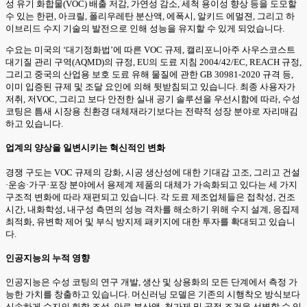
성 유기 화합물(VOC) 배출 저감, 가연성 감소, 세척 용이성 향상 등을 도모할
수 있는 한편, 아크릴, 폴리우레탄 분산액, 에폭시, 알키드 에멀젼, 그리고 하
이브리드 수지 기술의 발전으로 인해 성능을 유지할 수 있게 되었습니다.
수요는 미국의 ‘대기정화법’에 따른 VOC 규제, 캘리포니아주 사우스코스트
대기질 관리 구역(AQMD)의 규정, EU의 도료 지침 2004/42/EC, REACH 규정,
그리고 중국의 산업용 보호 도료 유해 물질에 관한 GB 30981-2020 규격 등,
이미 입증된 규제 및 조달 요인에 의해 뒷받침되고 있습니다. 최종 사용자가
저취, 저VOC, 그리고 보다 안전한 실내 공기 솔루션을 우선시함에 따라, 수성
코팅은 틈새 시장용 친환경 대체재라기보다는 전략적 성장 분야로 자리매김
하고 있습니다.
업계의 양상을 일변시키는 혁신적인 변화
경쟁 구도는 VOC 규제의 강화, 시공 생산성에 대한 기대감 고조, 그리고 건설
·운송·가구·포장 분야에서 용제계 제품의 대체가 가속화되고 있다는 세 가지
구조적 변화에 따라 재편되고 있습니다. 각 도료 제조업체들은 접착성, 건조
시간, 내화학성, 내구성 측면의 성능 격차를 해소하기 위해 수지 설계, 응집제
최적화, 유변학 제어 및 부식 방지제 패키지에 대한 투자를 확대되고 있습니
다.
인공지능의 누적 영향
인공지능은 수성 코팅의 연구 개발, 생산 및 상용화의 모든 단계에서 측정 가
능한 가치를 창출하고 있습니다. 머신러닝 모델은 기존의 시행착오 방식보다
신속하게 수지의 화학 조성, 안료 분산액, 첨가제 및 공정 조건을 선별할 수 있