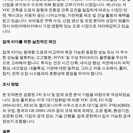
산업용 유지보수 수요에 의해 형성된 고부가가치 시장입니다. 캐나다는 저
VOC 건축용 도료의 동향과 친환경 건축 요건을 밀접하게 따르는 시장인 반
면, 멕시코는 자동차 생산, 니어쇼어링, 가전제품 제조 및 건설 활동의 혜택을
받고 있습니다. 브라질은 주택 수요, 산업 생산 및 포장 분야의 성장이 맞물리
면서 라틴아메리카에서 가장 영향력 있는 도료 시장으로 자리매김하고 있습
니다.
업계 리더를 위한 실천적인 제안
업계 리더는 용제형 도료와 비교하여 측정 가능한 동등한 성능 또는 더 우수
한 성능을 발휘하는 고고형분, 저VOC 및 수성 하이브리드 플랫폼을 우선적
으로 고려해야 합니다. 투자는 건조 시간 단축, 내식성 향상, 저온에서의 피막
형성, 내오염성, 내블록성, 기판에 대한 밀착성, 그리고 자동 스프레이, 롤러,
침지, 전착 도장 시스템과의 호환성에 중점을 두어야 합니다.
조사 방법
본 요약본은 검증된 2차 조사 및 업계 표준 분석 기법을 바탕으로 작성되었습
니다. 정보 출처로는 미국 ‘대기정화법’에 따른 VOC 규제, EU 지침
2004/42/EC, REACH, 캘리포니아주 사우스코스트 대기질 관리 구역(AQMD)
의 규정, 중국의 GB 30981-2020 등의 규제 체계 외에도, 도료 협회, 환경기관,
표준화 단체, 기업의 공개 정보, 기술 간행물, 업계 문헌에서 입수 가능한 공개
정보가 포함됩니다.
결론