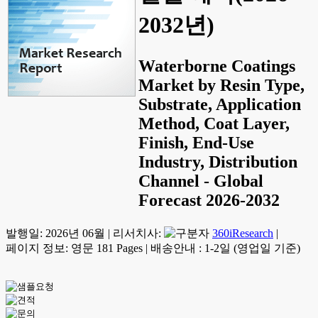
2032년)
Waterborne Coatings
Market by Resin Type,
Substrate, Application
Method, Coat Layer,
Finish, End-Use
Industry, Distribution
Channel - Global
Forecast 2026-2032
발행일:
2026년 06월
|
리서치사:
360iResearch
|
페이지 정보: 영문 181 Pages
|
배송안내 : 1-2일 (영업일 기준)