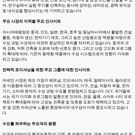
어, 연구실에서 실험 주기를 단축하는 동시에 성막성, 내마모성, 광택 유지성
및 내식성을 향상시키는 데 기여하고 있습니다.
주요 시장의 지역별 주요 인사이트
아시아태평양은 중국, 인도, 일본, 한국, 호주 및 동남아시아에서 활발한 건설
활동, 자동차 생산, 전자기기 제조, 그리고 높은 산업용도장 역량을 바탕으로
수성 코팅 수요에서 여전히 중심적인 위치를 차지하고 있습니다. 중국의 규
제 강화, 저취 건축용 도료에 대한 선호도 증가, 그리고 산업 고도화 프로그램
의 확대에 따라, 기존의 용제형 제품에서 수성 시스템으로의 전환이 가속화
되고 있습니다.
전략적 포지셔닝을 위한 주요 그룹에 대한 인사이트
아세안 시장은 제조 거점이 베트남, 인도네시아, 태국, 말레이시아, 필리핀으
로 이동함에 따라 그 중요성이 커지고 있으며, 가구, 건설, 자동차 부품, 전자
기기, 소비재 분야의 수성 코팅 수요를 뒷받침하고 있습니다. GCC 국가들에
서는 국가 다각화 프로그램의 일환으로 인프라, 관광, 물류, 스마트 시티 프로
젝트가 확대됨에 따라 고성능 건축용 및 보호용 도료가 채택되고 있으며, 고
온 및 강한 자외선에 노출된 환경에서의 내구성이 더욱 중요시되고 있습니
다.
수요를 좌우하는 주요국의 동향
미국은 EPA(미국 환경보호청)의 감독, 주 차원의 VOC 규제, 리모델링 수요 및