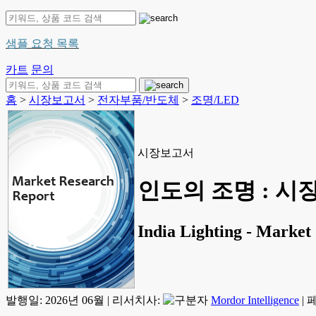
샘플 요청 목록
카트
문의
홈
>
시장보고서
>
전자부품/반도체
>
조명/LED
시장보고서
인도의 조명 : 시장
India Lighting - Market 
발행일:
2026년 06월
|
리서치사:
Mordor Intelligence
|
페