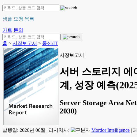
샘플 요청 목록
카트
문의
홈
>
시장보고서
>
통신/IT
시장보고서
서버 스토리지 에어
계, 성장 예측(2025
Server Storage Area Net
2030)
발행일:
2026년 06월
|
리서치사:
Mordor Intelligence
|
페